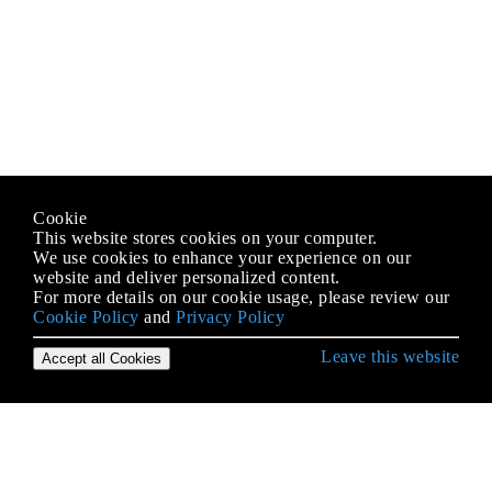
Cookie
This website stores cookies on your computer.
We use cookies to enhance your experience on our
website and deliver personalized content.
For more details on our cookie usage, please review our
Cookie Policy
and
Privacy Policy
Leave this website
Accept all Cookies
Empezando con Android
¿Qué es ProGuard? ¿Qué es el uso en Android?
Accediendo a bases de datos SQLite usando la
clase ContentValues