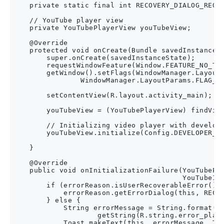
    private static final int RECOVERY_DIALOG_REQUE
    // YouTube player view

    private YouTubePlayerView youTubeView;

    @Override

    protected void onCreate(Bundle savedInstanceSt
        super.onCreate(savedInstanceState);

        requestWindowFeature(Window.FEATURE_NO_TIT
        getWindow().setFlags(WindowManager.LayoutP
                WindowManager.LayoutParams.FLAG_FU
        setContentView(R.layout.activity_main);

        youTubeView = (YouTubePlayerView) findView
        // Initializing video player with develope
        youTubeView.initialize(Config.DEVELOPER_KE
    }

    @Override

    public void onInitializationFailure(YouTubePla
                                        YouTubeIni
        if (errorReason.isUserRecoverableError()) 
            errorReason.getErrorDialog(this, RECOV
        } else {

            String errorMessage = String.format(

                    getString(R.string.error_playe
            Toast.makeText(this, errorMessage, Toa