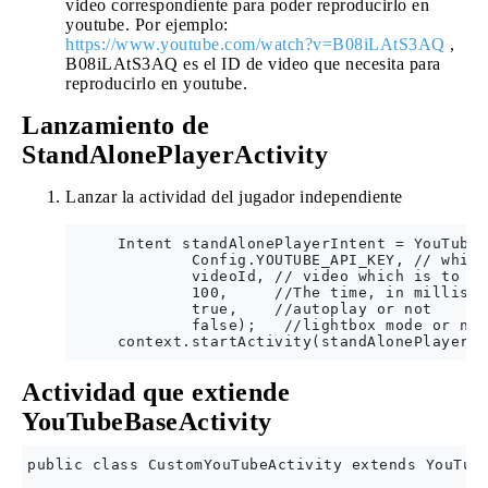
video correspondiente para poder reproducirlo en
youtube. Por ejemplo:
https://www.youtube.com/watch?v=B08iLAtS3AQ
,
B08iLAtS3AQ es el ID de video que necesita para
reproducirlo en youtube.
Lanzamiento de
StandAlonePlayerActivity
Lanzar la actividad del jugador independiente
     Intent standAlonePlayerIntent = YouTubeS
             Config.YOUTUBE_API_KEY, // which
             videoId, // video which is to be
             100,     //The time, in millisec
             true,    //autoplay or not

             false);   //lightbox mode or not
Actividad que extiende
YouTubeBaseActivity
public class CustomYouTubeActivity extends YouTube