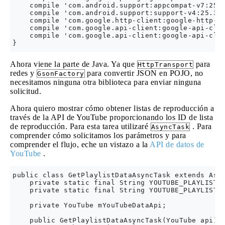
    compile 'com.android.support:appcompat-v7:25.3
    compile 'com.android.support:support-v4:25.3.1
    compile 'com.google.http-client:google-http-cl
    compile 'com.google.api-client:google-api-clie
    compile 'com.google.api-client:google-api-clie
Ahora viene la parte de Java. Ya que
para
HttpTransport
redes y
para convertir JSON en POJO, no
GsonFactory
necesitamos ninguna otra biblioteca para enviar ninguna
solicitud.
Ahora quiero mostrar cómo obtener listas de reproducción a
través de la API de YouTube proporcionando los ID de lista
de reproducción. Para esta tarea utilizaré
. Para
AsyncTask
comprender cómo solicitamos los parámetros y para
comprender el flujo, eche un vistazo a la
API de datos de
YouTube
.
public class GetPlaylistDataAsyncTask extends Asyn
    private static final String YOUTUBE_PLAYLIST_P
    private static final String YOUTUBE_PLAYLIST_F
    private YouTube mYouTubeDataApi;

    public GetPlaylistDataAsyncTask(YouTube api) {