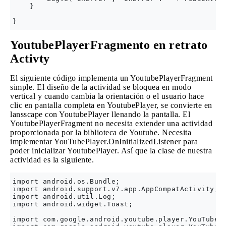
    }

YoutubePlayerFragmento en retrato
Activty
El siguiente código implementa un YoutubePlayerFragment
simple. El diseño de la actividad se bloquea en modo
vertical y cuando cambia la orientación o el usuario hace
clic en pantalla completa en YoutubePlayer, se convierte en
lansscape con YoutubePlayer llenando la pantalla. El
YoutubePlayerFragment no necesita extender una actividad
proporcionada por la biblioteca de Youtube. Necesita
implementar YouTubePlayer.OnInitializedListener para
poder inicializar YoutubePlayer. Así que la clase de nuestra
actividad es la siguiente.
import android.os.Bundle;

import android.support.v7.app.AppCompatActivity;

import android.util.Log;

import android.widget.Toast;

import com.google.android.youtube.player.YouTubeIn