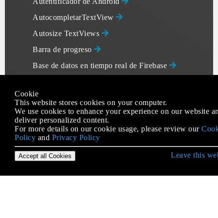
Autentificador de Android
AutocompletarTextView
Autosize TextViews
Barra de progreso
Base de datos en tiempo real de Firebase
Base de fuego
Cookie
Biblioteca de enlace de datos
This website stores cookies on your computer.
We use cookies to enhance your experience on our website a
Bluetooth Low Energy
deliver personalized content.
For more details on our cookie usage, please review our
Cook
Bluetooth y Bluetooth LE API
Policy
and
Privacy Policy
Botón
Leave this we
Accept all Cookies
Botón de acción flotante
Caché de mapa de bits
Camara y galeria
Cambios de orientación