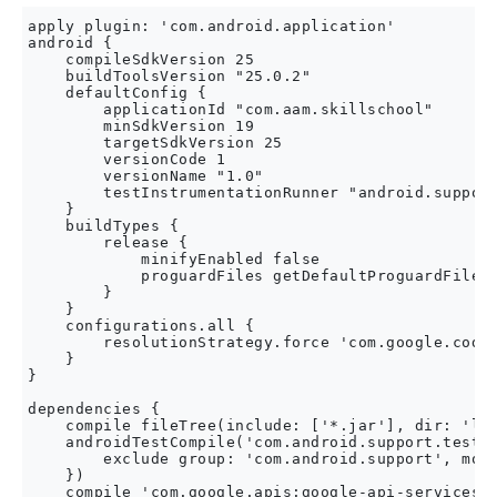
apply plugin: 'com.android.application'

android {

    compileSdkVersion 25

    buildToolsVersion "25.0.2"

    defaultConfig {

        applicationId "com.aam.skillschool"

        minSdkVersion 19

        targetSdkVersion 25

        versionCode 1

        versionName "1.0"

        testInstrumentationRunner "android.support
    }

    buildTypes {

        release {

            minifyEnabled false

            proguardFiles getDefaultProguardFile('
        }

    }

    configurations.all {

        resolutionStrategy.force 'com.google.code.
    }

}

dependencies {

    compile fileTree(include: ['*.jar'], dir: 'lib
    androidTestCompile('com.android.support.test.e
        exclude group: 'com.android.support', modu
    })

    compile 'com.google.apis:google-api-services-y