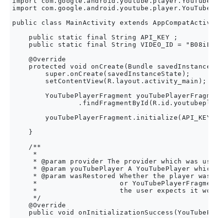
import com.google.android.youtube.player.YouTubePl
import com.google.android.youtube.player.YouTubePl
public class MainActivity extends AppCompatActivit
    public static final String API_KEY ;

    public static final String VIDEO_ID = "B08iLAt
    @Override

    protected void onCreate(Bundle savedInstanceSt
        super.onCreate(savedInstanceState);

        setContentView(R.layout.activity_main);

        YouTubePlayerFragment youTubePlayerFragmen
                .findFragmentById(R.id.youtubeplay
        youTubePlayerFragment.initialize(API_KEY, 
    }

    /**

     *

     * @param provider The provider which was used
     * @param youTubePlayer A YouTubePlayer which 
     * @param wasRestored Whether the player was r
     *                    or YouTubePlayerFragment
     *                    the user expects it woul
     */

    @Override

    public void onInitializationSuccess(YouTubePla