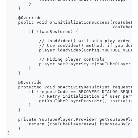
        }

    }

    @Override

    public void onInitializationSuccess(YouTubePla
                                        YouTubePla
        if (!wasRestored) {

            // loadVideo() will auto play video

            // Use cueVideo() method, if you don't
            player.loadVideo(Config.YOUTUBE_VIDEO_
            // Hiding player controls

            player.setPlayerStyle(YouTubePlayer.Pl
        }

    }

    @Override

    protected void onActivityResult(int requestCod
        if (requestCode == RECOVERY_DIALOG_REQUEST
            // Retry initialization if user perfor
            getYouTubePlayerProvider().initialize(
        }

    }

    private YouTubePlayer.Provider getYouTubePlaye
        return (YouTubePlayerView) findViewById(R.
    }    
