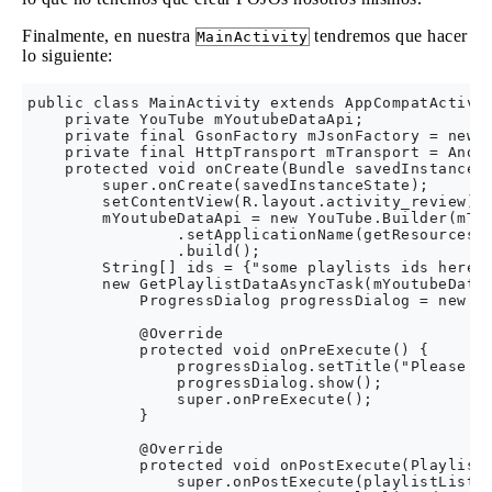
Finalmente, en nuestra
tendremos que hacer
MainActivity
lo siguiente:
public class MainActivity extends AppCompatActivit
    private YouTube mYoutubeDataApi;

    private final GsonFactory mJsonFactory = new G
    private final HttpTransport mTransport = Andro
    protected void onCreate(Bundle savedInstanceSt
        super.onCreate(savedInstanceState);

        setContentView(R.layout.activity_review);

        mYoutubeDataApi = new YouTube.Builder(mTra
                .setApplicationName(getResources()
                .build();

        String[] ids = {"some playlists ids here s
        new GetPlaylistDataAsyncTask(mYoutubeDataA
            ProgressDialog progressDialog = new Pr
            @Override

            protected void onPreExecute() {

                progressDialog.setTitle("Please wa
                progressDialog.show();

                super.onPreExecute();

            }

            @Override

            protected void onPostExecute(PlaylistL
                super.onPostExecute(playlistListRe