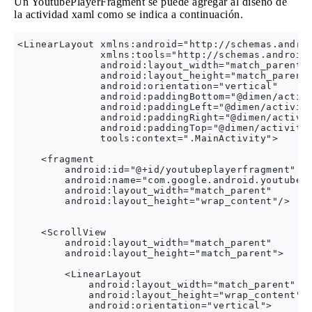
Un YoutubePlayerFragment se puede agregar al diseño de
la actividad xaml como se indica a continuación.
<LinearLayout xmlns:android="http://schemas.androi
              xmlns:tools="http://schemas.android.
              android:layout_width="match_parent"

              android:layout_height="match_parent"
              android:orientation="vertical"

              android:paddingBottom="@dimen/activi
              android:paddingLeft="@dimen/activity
              android:paddingRight="@dimen/activit
              android:paddingTop="@dimen/activity_
              tools:context=".MainActivity">

    <fragment

        android:id="@+id/youtubeplayerfragment"

        android:name="com.google.android.youtube.p
        android:layout_width="match_parent"

        android:layout_height="wrap_content"/>

    <ScrollView

        android:layout_width="match_parent"

        android:layout_height="match_parent">

        <LinearLayout

            android:layout_width="match_parent"

            android:layout_height="wrap_content"

            android:orientation="vertical">
