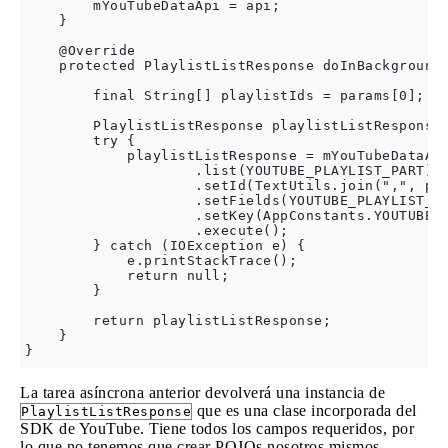
        mYouTubeDataApi = api;

    }

    @Override

    protected PlaylistListResponse doInBackground(
        final String[] playlistIds = params[0];

        PlaylistListResponse playlistListResponse;
        try {

            playlistListResponse = mYouTubeDataApi
                    .list(YOUTUBE_PLAYLIST_PART)

                    .setId(TextUtils.join(",", pla
                    .setFields(YOUTUBE_PLAYLIST_FI
                    .setKey(AppConstants.YOUTUBE_K
                    .execute();

        } catch (IOException e) {

            e.printStackTrace();

            return null;

        }

        return playlistListResponse;

    }

La tarea asíncrona anterior devolverá una instancia de
que es una clase incorporada del
PlaylistListResponse
SDK de YouTube. Tiene todos los campos requeridos, por
lo que no tenemos que crear POJOs nosotros mismos.