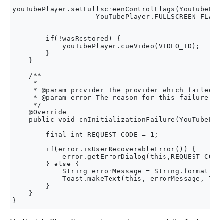
youTubePlayer.setFullscreenControlFlags(YouTubePla
                    YouTubePlayer.FULLSCREEN_FLAG_
        if(!wasRestored) {

            youTubePlayer.cueVideo(VIDEO_ID);

        }

    }

    /**

     *

     * @param provider The provider which failed t
     * @param error The reason for this failure, a
     */

    @Override

    public void onInitializationFailure(YouTubePla
        final int REQUEST_CODE = 1;

        if(error.isUserRecoverableError()) {

            error.getErrorDialog(this,REQUEST_CODE
        } else {

            String errorMessage = String.format("T
            Toast.makeText(this, errorMessage, Toa
        }

    }
