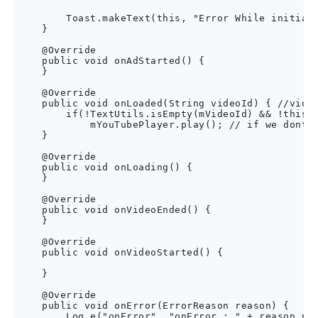
        Toast.makeText(this, "Error While initiali
    }

    @Override

    public void onAdStarted() {

    }

    @Override

    public void onLoaded(String videoId) { //video
        if(!TextUtils.isEmpty(mVideoId) && !this.i
            mYouTubePlayer.play(); // if we dont c
    }

    @Override

    public void onLoading() {

    }

    @Override

    public void onVideoEnded() {

    }

    @Override

    public void onVideoStarted() {

    }

    @Override

    public void onError(ErrorReason reason) {

        Log.e("onError", "onError : " + reason.nam