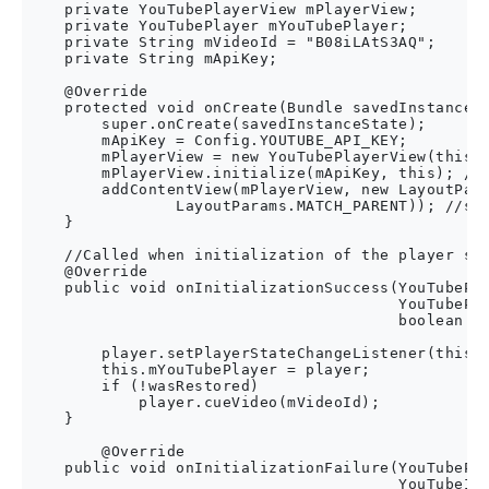
    private YouTubePlayerView mPlayerView;

    private YouTubePlayer mYouTubePlayer;

    private String mVideoId = "B08iLAtS3AQ";

    private String mApiKey;

    @Override

    protected void onCreate(Bundle savedInstanceSt
        super.onCreate(savedInstanceState);

        mApiKey = Config.YOUTUBE_API_KEY;

        mPlayerView = new YouTubePlayerView(this);
        mPlayerView.initialize(mApiKey, this); // 
        addContentView(mPlayerView, new LayoutPara
                LayoutParams.MATCH_PARENT)); //sho
    }

    //Called when initialization of the player suc
    @Override

    public void onInitializationSuccess(YouTubePla
                                        YouTubePla
                                        boolean wa
        player.setPlayerStateChangeListener(this);
        this.mYouTubePlayer = player;

        if (!wasRestored)

            player.cueVideo(mVideoId);

    }

        @Override

    public void onInitializationFailure(YouTubePla
                                        YouTubeIni