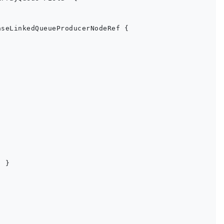
seLinkedQueueProducerNodeRef {

 }
