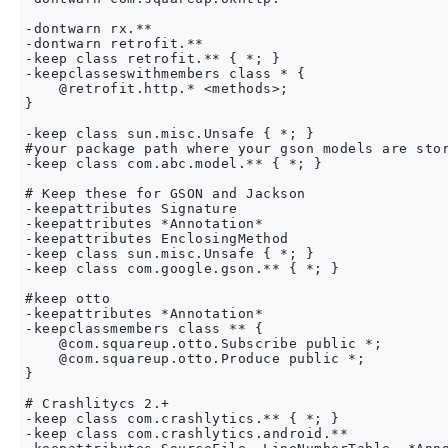
-dontwarn rx.**

-dontwarn retrofit.**

-keep class retrofit.** { *; }

-keepclasseswithmembers class * {

    @retrofit.http.* <methods>;

}

-keep class sun.misc.Unsafe { *; }

#your package path where your gson models are stor
-keep class com.abc.model.** { *; }

# Keep these for GSON and Jackson

-keepattributes Signature

-keepattributes *Annotation*

-keepattributes EnclosingMethod

-keep class sun.misc.Unsafe { *; }

-keep class com.google.gson.** { *; }

#keep otto

-keepattributes *Annotation*

-keepclassmembers class ** {

    @com.squareup.otto.Subscribe public *;

    @com.squareup.otto.Produce public *;

}

# Crashlitycs 2.+

-keep class com.crashlytics.** { *; }

-keep class com.crashlytics.android.**
