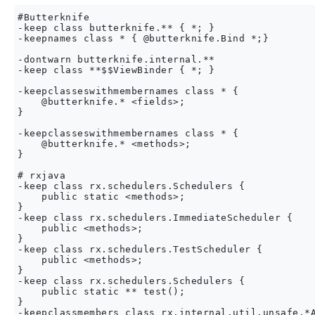
#Butterknife

-keep class butterknife.** { *; }

-keepnames class * { @butterknife.Bind *;}

-dontwarn butterknife.internal.**

-keep class **$$ViewBinder { *; }

-keepclasseswithmembernames class * {

    @butterknife.* <fields>;

}

-keepclasseswithmembernames class * {

    @butterknife.* <methods>;

}

# rxjava

-keep class rx.schedulers.Schedulers {

    public static <methods>;

}

-keep class rx.schedulers.ImmediateScheduler {

    public <methods>;

}

-keep class rx.schedulers.TestScheduler {

    public <methods>;

}

-keep class rx.schedulers.Schedulers {

    public static ** test();

}

-keepclassmembers class rx.internal.util.unsafe.*A