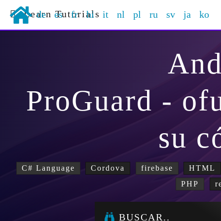
Learn Tutorials
de
es
fr
hi
it
nl
pl
ru
sv
ja
ko
And
ProGuard - of
su c
C# Language
Cordova
firebase
HTML
PHP
r
BUSCAR..