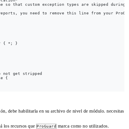
tation*

e so that custom exception types are skipped during o
eports, you need to remove this line from your ProGua
 { *; }

 not get stripped

e {

ón, debe habilitarla en su archivo de nivel de módulo. necesitas
á los recursos que
marca como no utilizados.
ProGuard