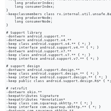
    long producerIndex;

    long consumerIndex;

}

-keepclassmembers class rx.internal.util.unsafe.Ba
    long producerNode;

    long consumerNode;

}

# Support library

-dontwarn android.support.**

-dontwarn android.support.v4.**

-keep class android.support.v4.** { *; }

-keep interface android.support.v4.** { *; }

-dontwarn android.support.v7.**

-keep class android.support.v7.** { *; }

-keep interface android.support.v7.** { *; }

# support design

-dontwarn android.support.design.**

-keep class android.support.design.** { *; }

-keep interface android.support.design.** { *; }

-keep public class android.support.design.R$* { *;
# retrofit

-dontwarn okio.**

-keepattributes Signature

-keepattributes *Annotation*

-keep class com.squareup.okhttp.** { *; }

-keep interface com.squareup.okhttp.** { *; }

-dontwarn com.squareup.okhttp.**
