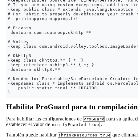
-keepattributes SourceFile, LineNumberTable, *Anno
# If you are using custom exceptions, add this lin
-keep public class * extends java.lang.Exception

# For Fabric to properly de-obfuscate your crash r
# -printmapping mapping.txt

# Picasso

-dontwarn com.squareup.okhttp.** 

# Volley

-keep class com.android.volley.toolbox.ImageLoader
# OkHttp3

-keep class okhttp3.** { *; }

-keep interface okhttp3.** { *; }

-dontwarn okhttp3.**

# Needed for Parcelable/SafeParcelable Creators to
-keepnames class * implements android.os.Parcelabl
    public static final ** CREATOR;

Habilita ProGuard para tu compilación
Para habilitar las configuraciones de
para su aplicaci
ProGuard
establecer el valor de
.
minifyEnabled true
También puede habilitar
que eliminar
shrinkResources true