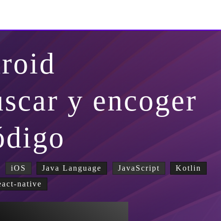
roid
uscar y encoger
ódigo
iOS
Java Language
JavaScript
Kotlin
eact-native