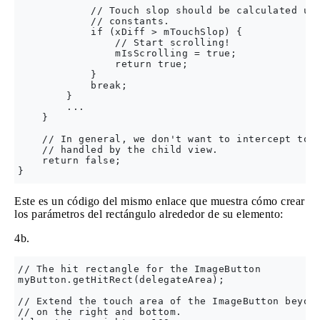
            // Touch slop should be calculated usi
            // constants.

            if (xDiff > mTouchSlop) { 

                // Start scrolling!

                mIsScrolling = true;

                return true;

            }

            break;

        }

        ...

    }

    // In general, we don't want to intercept touc
    // handled by the child view.

    return false;

Este es un código del mismo enlace que muestra cómo crear
los parámetros del rectángulo alrededor de su elemento:
4b.
// The hit rectangle for the ImageButton

myButton.getHitRect(delegateArea);

// Extend the touch area of the ImageButton beyond
// on the right and bottom.
