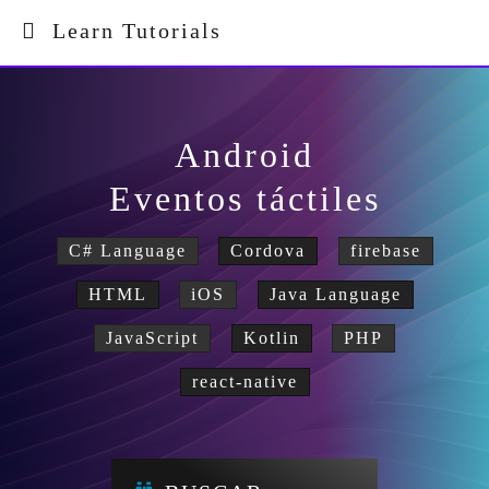
Learn Tutorials
Android
Eventos táctiles
C# Language
Cordova
firebase
HTML
iOS
Java Language
JavaScript
Kotlin
PHP
react-native