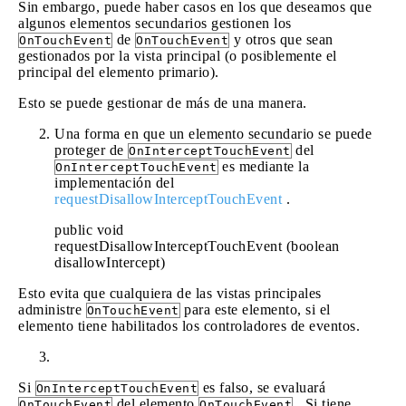
Sin embargo, puede haber casos en los que deseamos que
algunos elementos secundarios gestionen los
de
y otros que sean
OnTouchEvent
OnTouchEvent
gestionados por la vista principal (o posiblemente el
principal del elemento primario).
Esto se puede gestionar de más de una manera.
Una forma en que un elemento secundario se puede
proteger de
del
OnInterceptTouchEvent
es mediante la
OnInterceptTouchEvent
implementación del
requestDisallowInterceptTouchEvent
.
public void
requestDisallowInterceptTouchEvent (boolean
disallowIntercept)
Esto evita que cualquiera de las vistas principales
administre
para este elemento, si el
OnTouchEvent
elemento tiene habilitados los controladores de eventos.
Si
es falso, se evaluará
OnInterceptTouchEvent
del elemento
. Si tiene
OnTouchEvent
OnTouchEvent