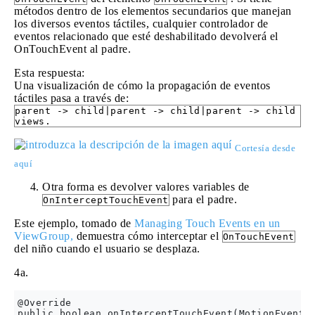
métodos dentro de los elementos secundarios que manejan
los diversos eventos táctiles, cualquier controlador de
eventos relacionado que esté deshabilitado devolverá el
OnTouchEvent al padre.
Esta respuesta:
Una visualización de cómo la propagación de eventos
táctiles pasa a través de:
parent -> child|parent -> child|parent -> child
views.
Cortesía desde
aquí
Otra forma es devolver valores variables de
para el padre.
OnInterceptTouchEvent
Este ejemplo, tomado de
Managing Touch Events en un
ViewGroup,
demuestra cómo interceptar el
OnTouchEvent
del niño cuando el usuario se desplaza.
4a.
@Override

public boolean onInterceptTouchEvent(MotionEvent e