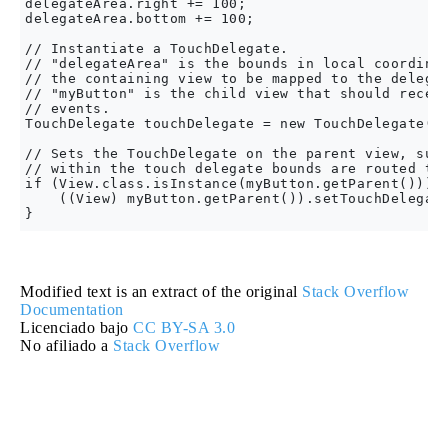
delegateArea.right += 100;

delegateArea.bottom += 100;

// Instantiate a TouchDelegate.

// "delegateArea" is the bounds in local coordinat
// the containing view to be mapped to the delegat
// "myButton" is the child view that should receiv
// events.

TouchDelegate touchDelegate = new TouchDelegate(de
// Sets the TouchDelegate on the parent view, such
// within the touch delegate bounds are routed to 
if (View.class.isInstance(myButton.getParent())) {
    ((View) myButton.getParent()).setTouchDelegate
Modified text is an extract of the original
Stack Overflow
Documentation
Licenciado bajo
CC BY-SA 3.0
No afiliado a
Stack Overflow