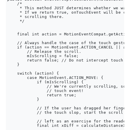
    /*

     * This method JUST determines whether we want
     * If we return true, onTouchEvent will be cal
     * scrolling there.

     */

    final int action = MotionEventCompat.getAction
    // Always handle the case of the touch gesture
    if (action == MotionEvent.ACTION_CANCEL || act
        // Release the scroll.

        mIsScrolling = false;

        return false; // Do not intercept touch ev
    }

    switch (action) {

        case MotionEvent.ACTION_MOVE: {

            if (mIsScrolling) {

                // We're currently scrolling, so y
                // touch event!

                return true;

            }

            // If the user has dragged her finger 
            // the touch slop, start the scroll

            // left as an exercise for the reader

            final int xDiff = calculateDistanceX(e