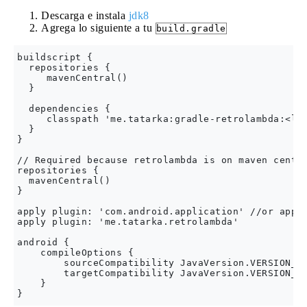
Descarga e instala
jdk8
Agrega lo siguiente a tu
build.gradle
buildscript {

  repositories {

     mavenCentral()

  }

  dependencies {

     classpath 'me.tatarka:gradle-retrolambda:<lat
  }

}

// Required because retrolambda is on maven centra
repositories {

  mavenCentral()

}

apply plugin: 'com.android.application' //or apply
apply plugin: 'me.tatarka.retrolambda'

android {

    compileOptions {

        sourceCompatibility JavaVersion.VERSION_1_
        targetCompatibility JavaVersion.VERSION_1_
    }
