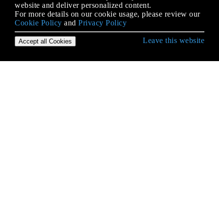
website and deliver personalized content.
For more details on our cookie usage, please review our
Cookie Policy
and
Privacy Policy
Leave this website
Accept all Cookies
Empezando con Android
¿Qué es ProGuard? ¿Qué es el uso en Android?
Accediendo a bases de datos SQLite usando la
clase ContentValues
ACRA
Actividad
Actividades de pantalla dividida / multipantalla
ADB (Android Debug Bridge)
AdMob
Advertencias de la pelusa
AIDL