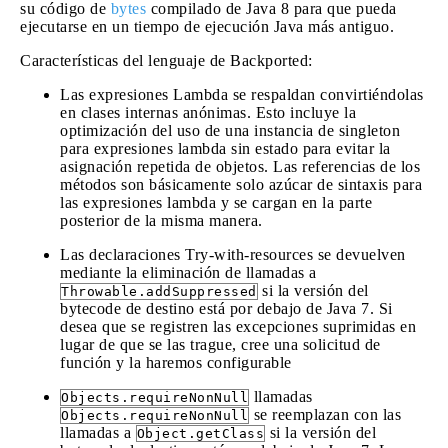
su código de
bytes
compilado de Java 8 para que pueda
ejecutarse en un tiempo de ejecución Java más antiguo.
Características del lenguaje de Backported:
Las expresiones Lambda se respaldan convirtiéndolas
en clases internas anónimas. Esto incluye la
optimización del uso de una instancia de singleton
para expresiones lambda sin estado para evitar la
asignación repetida de objetos. Las referencias de los
métodos son básicamente solo azúcar de sintaxis para
las expresiones lambda y se cargan en la parte
posterior de la misma manera.
Las declaraciones Try-with-resources se devuelven
mediante la eliminación de llamadas a
si la versión del
Throwable.addSuppressed
bytecode de destino está por debajo de Java 7. Si
desea que se registren las excepciones suprimidas en
lugar de que se las trague, cree una solicitud de
función y la haremos configurable
llamadas
Objects.requireNonNull
se reemplazan con las
Objects.requireNonNull
llamadas a
si la versión del
Object.getClass