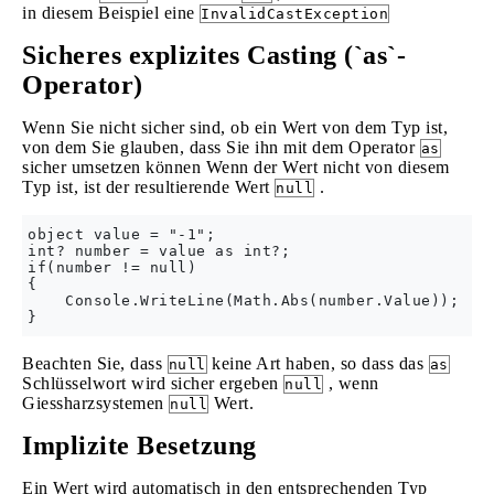
in diesem Beispiel eine
InvalidCastException
Sicheres explizites Casting (`as`-
Operator)
Wenn Sie nicht sicher sind, ob ein Wert von dem Typ ist,
von dem Sie glauben, dass Sie ihn mit dem Operator
as
sicher umsetzen können Wenn der Wert nicht von diesem
Typ ist, ist der resultierende Wert
.
null
object value = "-1";

int? number = value as int?;

if(number != null)

{

    Console.WriteLine(Math.Abs(number.Value));

Beachten Sie, dass
keine Art haben, so dass das
null
as
Schlüsselwort wird sicher ergeben
, wenn
null
Giessharzsystemen
Wert.
null
Implizite Besetzung
Ein Wert wird automatisch in den entsprechenden Typ