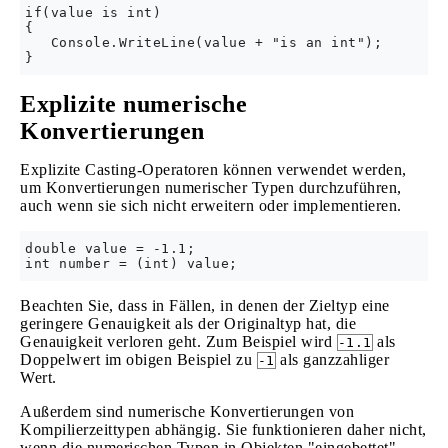
if(value is int)

{

   Console.WriteLine(value + "is an int");

Explizite numerische
Konvertierungen
Explizite Casting-Operatoren können verwendet werden,
um Konvertierungen numerischer Typen durchzuführen,
auch wenn sie sich nicht erweitern oder implementieren.
double value = -1.1;

Beachten Sie, dass in Fällen, in denen der Zieltyp eine
geringere Genauigkeit als der Originaltyp hat, die
Genauigkeit verloren geht. Zum Beispiel wird
als
-1.1
Doppelwert im obigen Beispiel zu
als ganzzahliger
-1
Wert.
Außerdem sind numerische Konvertierungen von
Kompilierzeittypen abhängig. Sie funktionieren daher nicht,
wenn die numerischen Typen in Objekten "eingebettet"