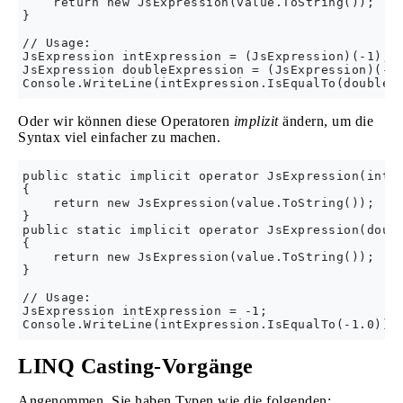
    return new JsExpression(value.ToString());

}

// Usage:

JsExpression intExpression = (JsExpression)(-1);

JsExpression doubleExpression = (JsExpression)(-1.
Oder wir können diese Operatoren
implizit
ändern, um die
Syntax viel einfacher zu machen.
public static implicit operator JsExpression(int v
{

    return new JsExpression(value.ToString());

}

public static implicit operator JsExpression(doubl
{

    return new JsExpression(value.ToString());

}

// Usage:

JsExpression intExpression = -1;

LINQ Casting-Vorgänge
Angenommen, Sie haben Typen wie die folgenden: