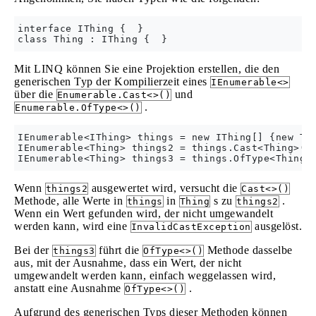
interface IThing {  }

Mit LINQ können Sie eine Projektion erstellen, die den
generischen Typ der Kompilierzeit eines
IEnumerable<>
über die
und
Enumerable.Cast<>()
.
Enumerable.OfType<>()
IEnumerable<IThing> things = new IThing[] {new Thi
IEnumerable<Thing> things2 = things.Cast<Thing>();
Wenn
ausgewertet wird, versucht die
things2
Cast<>()
Methode, alle Werte in
in
s zu
.
things
Thing
things2
Wenn ein Wert gefunden wird, der nicht umgewandelt
werden kann, wird eine
ausgelöst.
InvalidCastException
Bei der
führt die
Methode dasselbe
things3
OfType<>()
aus, mit der Ausnahme, dass ein Wert, der nicht
umgewandelt werden kann, einfach weggelassen wird,
anstatt eine Ausnahme
.
OfType<>()
Aufgrund des generischen Typs dieser Methoden können