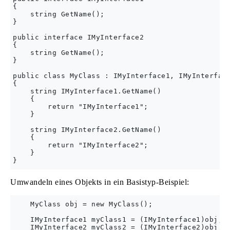
{

    string GetName();

}

public interface IMyInterface2

{

    string GetName();

}

public class MyClass : IMyInterface1, IMyInterface
{

    string IMyInterface1.GetName()

    {

        return "IMyInterface1";

    }

    string IMyInterface2.GetName()

    {

        return "IMyInterface2";

    }

Umwandeln eines Objekts in ein Basistyp-Beispiel:
    MyClass obj = new MyClass();

    IMyInterface1 myClass1 = (IMyInterface1)obj;

    IMyInterface2 myClass2 = (IMyInterface2)obj;
