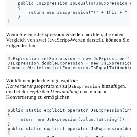
    public JsExpression IsEqualTo(JsExpression oth
    {

        return new JsExpression("(" + this + " == 
    }

Wenn Sie eine JsExpression erstellen möchten, die einen
Vergleich von zwei JavaScript-Werten darstellt, können Sie
Folgendes tun:
JsExpression intExpression = new JsExpression("-1"
JsExpression doubleExpression = new JsExpression("
Wir können jedoch einige
explizite
Konvertierungsoperatoren
zu
hinzufügen,
JsExpression
um bei der
expliziten Umwandlung
eine einfache
Konvertierung zu ermöglichen.
public static explicit operator JsExpression(int v
{

    return new JsExpression(value.ToString());

}

public static explicit operator JsExpression(doubl
{
