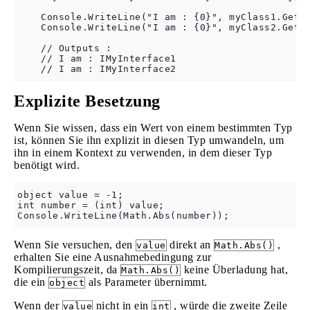
    Console.WriteLine("I am : {0}", myClass1.GetNa
    Console.WriteLine("I am : {0}", myClass2.GetNa
    // Outputs :

    // I am : IMyInterface1

Explizite Besetzung
Wenn Sie wissen, dass ein Wert von einem bestimmten Typ
ist, können Sie ihn explizit in diesen Typ umwandeln, um
ihn in einem Kontext zu verwenden, in dem dieser Typ
benötigt wird.
object value = -1;

int number = (int) value;

Wenn Sie versuchen, den
direkt an
,
value
Math.Abs()
erhalten Sie eine Ausnahmebedingung zur
Kompilierungszeit, da
keine Überladung hat,
Math.Abs()
die ein
als Parameter übernimmt.
object
Wenn der
nicht in ein
, würde die zweite Zeile
value
int