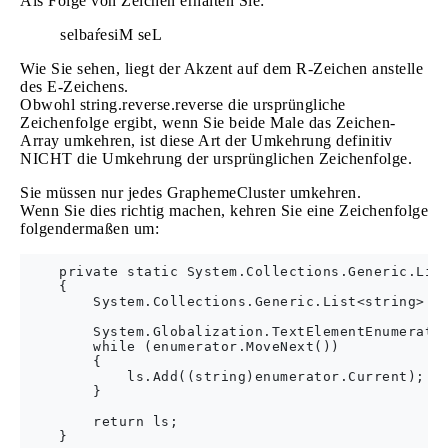
Als Folge von Zeichen erhalten Sie:
selbaŕesiM seL
Wie Sie sehen, liegt der Akzent auf dem R-Zeichen anstelle
des E-Zeichens.
Obwohl string.reverse.reverse die ursprüngliche
Zeichenfolge ergibt, wenn Sie beide Male das Zeichen-
Array umkehren, ist diese Art der Umkehrung definitiv
NICHT die Umkehrung der ursprünglichen Zeichenfolge.
Sie müssen nur jedes GraphemeCluster umkehren.
Wenn Sie dies richtig machen, kehren Sie eine Zeichenfolge
folgendermaßen um:
    private static System.Collections.Generic.List
    {

        System.Collections.Generic.List<string> ls
        System.Globalization.TextElementEnumerator
        while (enumerator.MoveNext())

        {

            ls.Add((string)enumerator.Current);

        }

        return ls;

    }
