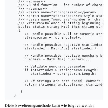
      /// <summary>

      /// VB Mid function - for number of characte
      /// </summary>

      /// <param name="stringparam"></param>

      /// <param name="startIndex">VB-Style starti
      /// <param name="numchars">number of charact
      /// <returns>Balance of string beginning at 
      public static string Mid( this string string
      {

         // Handle possible Null or numeric string
         stringparam += string.Empty;

         // Handle possible negative startindex be
         startindex = Math.Abs( startindex );

         // Handle possible negative numchars bein
         numchars = Math.Abs( numchars );

         // Validate numchars parameter        

         if (startindex > stringparam.Length)

            startindex = stringparam.Length;

         // C# strings are zero-based, convert pas
         return stringparam.Substring( startindex 
       }

Diese Erweiterungsmethode kann wie folgt verwendet