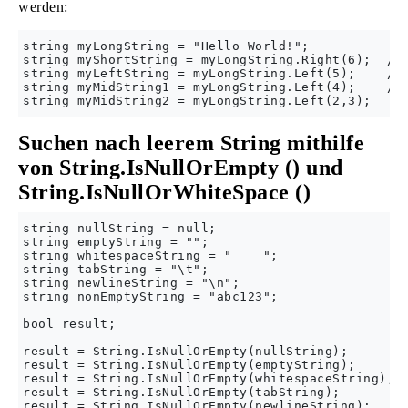
werden:
string myLongString = "Hello World!";

string myShortString = myLongString.Right(6);  // 
string myLeftString = myLongString.Left(5);    // 
string myMidString1 = myLongString.Left(4);    // 
Suchen nach leerem String mithilfe
von String.IsNullOrEmpty () und
String.IsNullOrWhiteSpace ()
string nullString = null;

string emptyString = "";

string whitespaceString = "    ";

string tabString = "\t";

string newlineString = "\n";

string nonEmptyString = "abc123";

bool result;

result = String.IsNullOrEmpty(nullString);        
result = String.IsNullOrEmpty(emptyString);       
result = String.IsNullOrEmpty(whitespaceString);  
result = String.IsNullOrEmpty(tabString);         
result = String.IsNullOrEmpty(newlineString);     