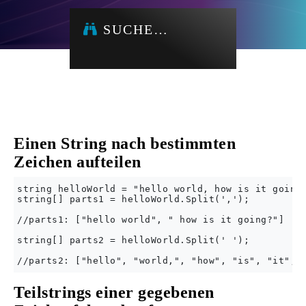
SUCHE…
Einen String nach bestimmten
Zeichen aufteilen
string helloWorld = "hello world, how is it going?
string[] parts1 = helloWorld.Split(',');

//parts1: ["hello world", " how is it going?"]

string[] parts2 = helloWorld.Split(' ');

Teilstrings einer gegebenen