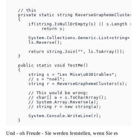
    // this 

    private static string ReverseGraphemeClusters(
    {

        if(string.IsNullOrEmpty(s) || s.Length == 
             return s;

        System.Collections.Generic.List<string> ls
        ls.Reverse();

        return string.Join("", ls.ToArray());

    }

    public static void TestMe()

    {

        string s = "Les Mise\u0301rables";

        // s = "noël";

        string r = ReverseGraphemeClusters(s);

        // This would be wrong:

        // char[] a = s.ToCharArray();

        // System.Array.Reverse(a);

        // string r = new string(a);

        System.Console.WriteLine(r);

Und - oh Freude - Sie werden feststellen, wenn Sie es