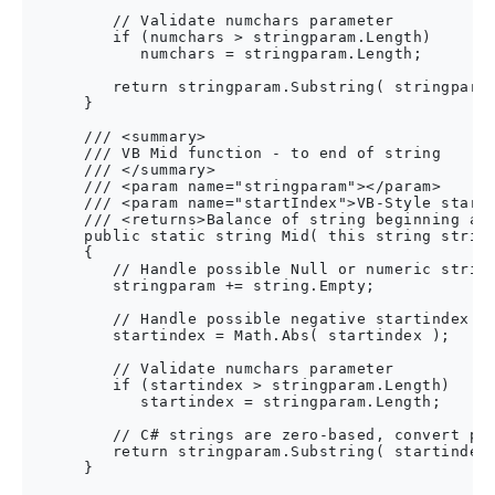
         // Validate numchars parameter        

         if (numchars > stringparam.Length)

            numchars = stringparam.Length;

         return stringparam.Substring( stringparam
      }

      /// <summary>

      /// VB Mid function - to end of string

      /// </summary>

      /// <param name="stringparam"></param>

      /// <param name="startIndex">VB-Style starti
      /// <returns>Balance of string beginning at 
      public static string Mid( this string string
      {

         // Handle possible Null or numeric string
         stringparam += string.Empty;

         // Handle possible negative startindex be
         startindex = Math.Abs( startindex );

         // Validate numchars parameter        

         if (startindex > stringparam.Length)

            startindex = stringparam.Length;

         // C# strings are zero-based, convert pas
         return stringparam.Substring( startindex 
      }
