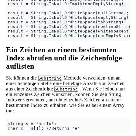
result = String.IsNullOrEmpty(nonEmptyString);    
result = String.IsNullOrWhiteSpace(nullString);   
result = String.IsNullOrWhiteSpace(emptyString);  
result = String.IsNullOrWhiteSpace(tabString);    
result = String.IsNullOrWhiteSpace(newlineString);
result = String.IsNullOrWhiteSpace(whitespaceStrin
Ein Zeichen an einem bestimmten
Index abrufen und die Zeichenfolge
auflisten
Sie können die
Methode verwenden, um an
Substring
einer beliebigen Stelle eine beliebige Anzahl von Zeichen
aus einer Zeichenfolge
. Wenn Sie jedoch nur
Substring
ein einzelnes Zeichen wünschen, können Sie den String-
Indexer verwenden, um ein einzelnes Zeichen an einem
bestimmten Index zu erhalten, wie Sie es bei einem Array
tun:
string s = "hello";
