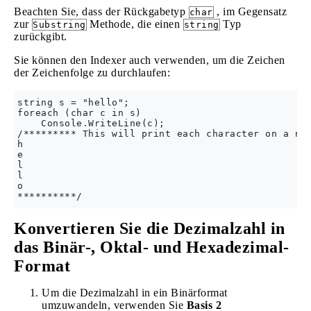
Beachten Sie, dass der Rückgabetyp
, im Gegensatz
char
zur
Methode, die einen
Typ
Substring
string
zurückgibt.
Sie können den Indexer auch verwenden, um die Zeichen
der Zeichenfolge zu durchlaufen:
string s = "hello";

foreach (char c in s)

    Console.WriteLine(c);

/********* This will print each character on a new
h

e

l

l

o

Konvertieren Sie die Dezimalzahl in
das Binär-, Oktal- und Hexadezimal-
Format
Um die Dezimalzahl in ein Binärformat
umzuwandeln, verwenden Sie
Basis 2