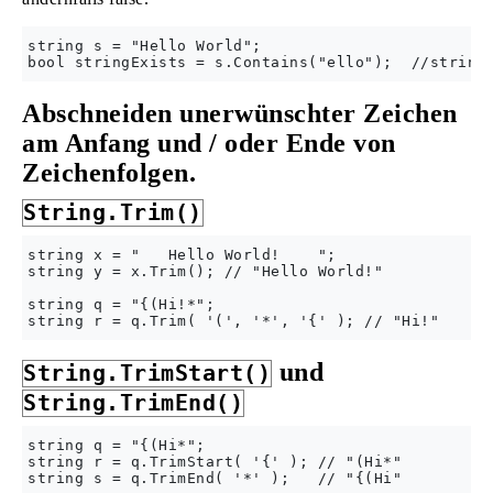
string s = "Hello World";

Abschneiden unerwünschter Zeichen
am Anfang und / oder Ende von
Zeichenfolgen.
String.Trim()
string x = "   Hello World!    ";

string y = x.Trim(); // "Hello World!"

string q = "{(Hi!*";

und
String.TrimStart()
String.TrimEnd()
string q = "{(Hi*";

string r = q.TrimStart( '{' ); // "(Hi*"
