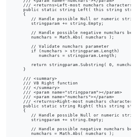
      /// <param name="numchars"></param>

      /// <returns>Left-most numchars characters</
      public static string Left( this string strin
      {

         // Handle possible Null or numeric string
         stringparam += string.Empty;

         // Handle possible negative numchars bein
         numchars = Math.Abs( numchars );

         // Validate numchars parameter        

         if (numchars > stringparam.Length)

            numchars = stringparam.Length;

         return stringparam.Substring( 0, numchars
      }

      /// <summary>

      /// VB Right function

      /// </summary>

      /// <param name="stringparam"></param>

      /// <param name="numchars"></param>

      /// <returns>Right-most numchars characters<
      public static string Right( this string stri
      {

         // Handle possible Null or numeric string
         stringparam += string.Empty;

         // Handle possible negative numchars bein
         numchars = Math.Abs( numchars );
