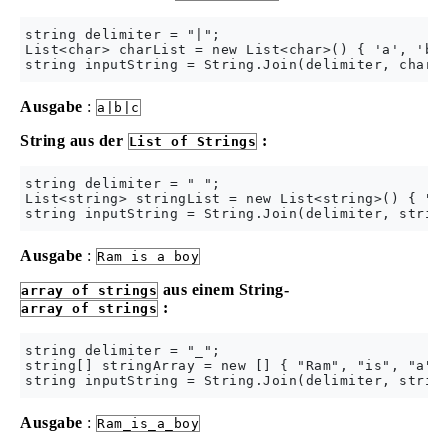
string delimiter = "|";

List<char> charList = new List<char>() { 'a', 'b',
Ausgabe
:
a|b|c
String aus der
:
List of Strings
string delimiter = " ";

List<string> stringList = new List<string>() { "Ra
Ausgabe
:
Ram is a boy
aus einem String-
array of strings
:
array of strings
string delimiter = "_";

string[] stringArray = new [] { "Ram", "is", "a","
Ausgabe
:
Ram_is_a_boy