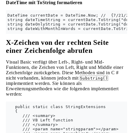
DateTime mit ToString formatieren
DateTime currentDate = DateTime.Now; //  {7/21/201
string dateTimeString = currentDate.ToString("dd-M
string dateOnlyString = currentDate.ToString("dd-M
X-Zeichen von der rechten Seite
einer Zeichenfolge abrufen
Visual Basic verfügt über Left-, Right- und Mid-
Funktionen, die Zeichen von Left, Right und Middle einer
Zeichenfolge zurückgeben. Diese Methoden sind in C #
nicht vorhanden, können jedoch mit
Substring()
implementiert werden. Sie können als
Erweiterungsmethoden wie die folgenden implementiert
werden:
   public static class StringExtensions

   {

      /// <summary>

      /// VB Left function

      /// </summary>

      /// <param name="stringparam"></param>
