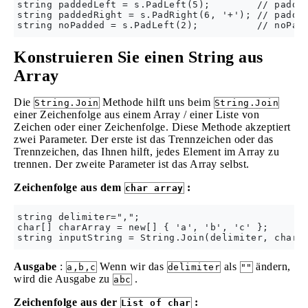
string paddedLeft = s.PadLeft(5);        // padded
string paddedRight = s.PadRight(6, '+'); // padded
Konstruieren Sie einen String aus
Array
Die
Methode hilft uns beim
String.Join
String.Join
einer Zeichenfolge aus einem Array / einer Liste von
Zeichen oder einer Zeichenfolge. Diese Methode akzeptiert
zwei Parameter. Der erste ist das Trennzeichen oder das
Trennzeichen, das Ihnen hilft, jedes Element im Array zu
trennen. Der zweite Parameter ist das Array selbst.
Zeichenfolge aus dem
:
char array
string delimiter=",";

char[] charArray = new[] { 'a', 'b', 'c' };

Ausgabe
:
Wenn wir das
als
ändern,
a,b,c
delimiter
""
wird die Ausgabe zu
.
abc
Zeichenfolge aus der
:
List of char