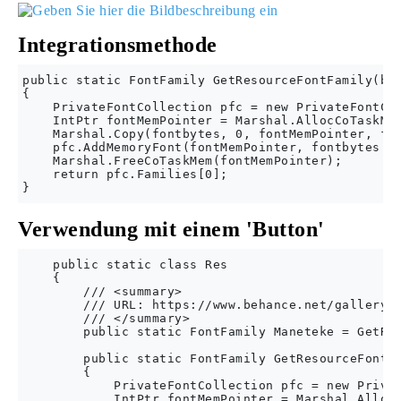
Integrationsmethode
public static FontFamily GetResourceFontFamily(byt
{

    PrivateFontCollection pfc = new PrivateFontCol
    IntPtr fontMemPointer = Marshal.AllocCoTaskMem
    Marshal.Copy(fontbytes, 0, fontMemPointer, fon
    pfc.AddMemoryFont(fontMemPointer, fontbytes.Le
    Marshal.FreeCoTaskMem(fontMemPointer);

    return pfc.Families[0];

Verwendung mit einem 'Button'
    public static class Res

    {

        /// <summary>

        /// URL: https://www.behance.net/gallery/2
        /// </summary>

        public static FontFamily Maneteke = GetRes
        public static FontFamily GetResourceFontFa
        {

            PrivateFontCollection pfc = new Privat
            IntPtr fontMemPointer = Marshal.AllocC