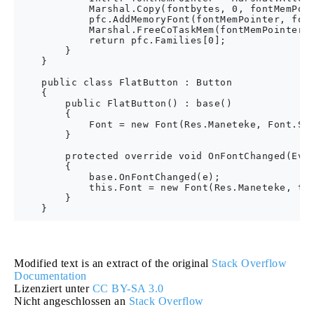
            Marshal.Copy(fontbytes, 0, fontMemPoin
            pfc.AddMemoryFont(fontMemPointer, font
            Marshal.FreeCoTaskMem(fontMemPointer);
            return pfc.Families[0];

        }

    }

    public class FlatButton : Button

    {

        public FlatButton() : base()

        {

            Font = new Font(Res.Maneteke, Font.Siz
        }

        protected override void OnFontChanged(Even
        {

            base.OnFontChanged(e);

            this.Font = new Font(Res.Maneteke, thi
        }

Modified text is an extract of the original
Stack Overflow
Documentation
Lizenziert unter
CC BY-SA 3.0
Nicht angeschlossen an
Stack Overflow