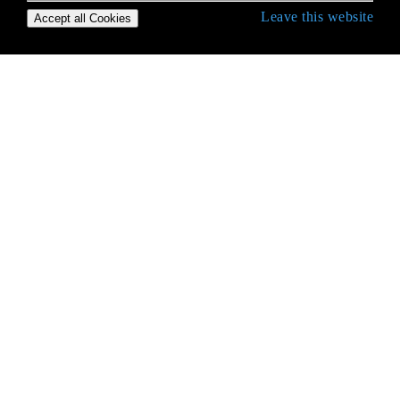
Leave this website
Accept all Cookies
Erste Schritte mit C # Language
.NET Compiler-Plattform (Roslyn)
Abhängigkeitsspritze
Aktionsfilter
Aliase von eingebauten Typen
Allgemeine Zeichenkettenoperationen
Anonyme Typen
Anweisung verwenden
Arrays
ASP.NET-Identität
AssemblyInfo.cs Beispiele
Async / await, Backgroundworker, Task- und
Thread-Beispiele