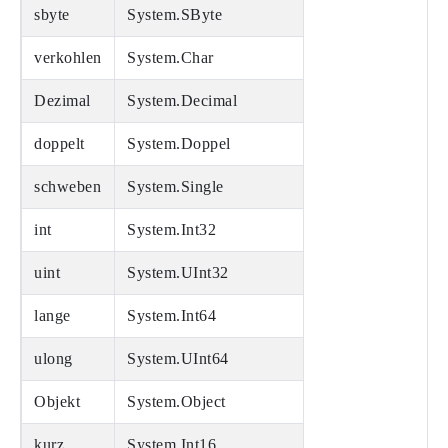
sbyte
System.SByte
verkohlen
System.Char
Dezimal
System.Decimal
doppelt
System.Doppel
schweben
System.Single
int
System.Int32
uint
System.UInt32
lange
System.Int64
ulong
System.UInt64
Objekt
System.Object
kurz
System.Int16