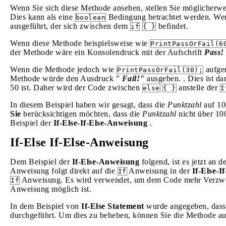
Wenn Sie sich diese Methode ansehen, stellen Sie möglicherwe
Dies kann als eine
Bedingung betrachtet werden. We
boolean
ausgeführt, der sich zwischen dem
befindet.
if
{ }
Wenn diese Methode beispielsweise wie
PrintPassOrFail(6
der Methode wäre ein Konsolendruck mit der Aufschrift
Pass!
Wenn die Methode jedoch wie
aufge
PrintPassOrFail(30);
Methode würde den Ausdruck "
Fail!"
ausgeben. . Dies ist da
50 ist. Daher wird der Code zwischen
anstelle der
else
{ }
I
In diesem Beispiel haben wir gesagt, dass die
Punktzahl
auf 100
Sie
berücksichtigen möchten, dass die
Punktzahl
nicht über 100
Beispiel der
If-Else-If-Else-Anweisung
.
If-Else If-Else-Anweisung
Dem Beispiel der
If-Else-Anweisung
folgend, ist es jetzt an d
Anweisung folgt direkt auf die
Anweisung in der
If-Else-If
If
Anweisung. Es wird verwendet, um dem Code mehr Verzweig
If
Anweisung möglich ist.
In dem Beispiel von
If-Else Statement
wurde angegeben, dass 
durchgeführt. Um dies zu beheben, können Sie die Methode a