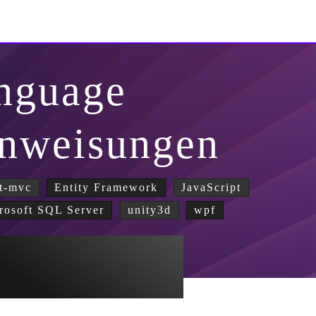
nguage
Anweisungen
t-mvc
Entity Framework
JavaScript
rosoft SQL Server
unity3d
wpf