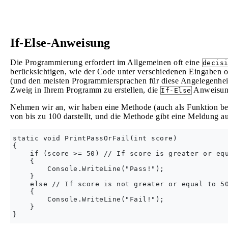
If-Else-Anweisung
Die Programmierung erfordert im Allgemeinen oft eine
decis
berücksichtigen, wie der Code unter verschiedenen Eingaben o
(und den meisten Programmiersprachen für diese Angelegenheit
Zweig in Ihrem Programm zu erstellen, die
Anweisun
If-Else
Nehmen wir an, wir haben eine Methode (auch als Funktion bez
von bis zu 100 darstellt, und die Methode gibt eine Meldung au
static void PrintPassOrFail(int score)

{

    if (score >= 50) // If score is greater or equ
    {

        Console.WriteLine("Pass!");

    }

    else // If score is not greater or equal to 50
    {

        Console.WriteLine("Fail!");

    }
