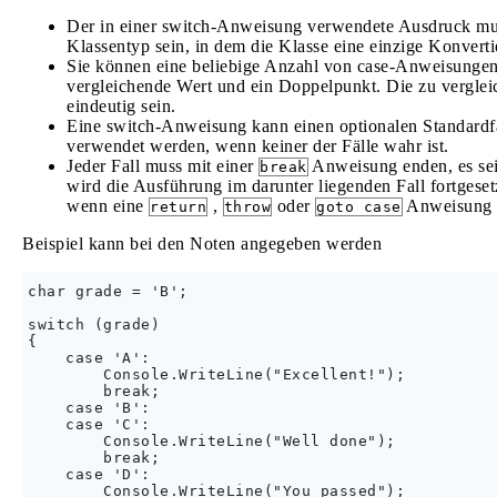
Der in einer switch-Anweisung verwendete Ausdruck mus
Klassentyp sein, in dem die Klasse eine einzige Konverti
Sie können eine beliebige Anzahl von case-Anweisungen 
vergleichende Wert und ein Doppelpunkt. Die zu vergle
eindeutig sein.
Eine switch-Anweisung kann einen optionalen Standardf
verwendet werden, wenn keiner der Fälle wahr ist.
Jeder Fall muss mit einer
Anweisung enden, es sei 
break
wird die Ausführung im darunter liegenden Fall fortges
wenn eine
,
oder
Anweisung 
return
throw
goto case
Beispiel kann bei den Noten angegeben werden
char grade = 'B';

switch (grade)

{

    case 'A':

        Console.WriteLine("Excellent!");

        break;

    case 'B':

    case 'C':

        Console.WriteLine("Well done");

        break;

    case 'D':

        Console.WriteLine("You passed");
