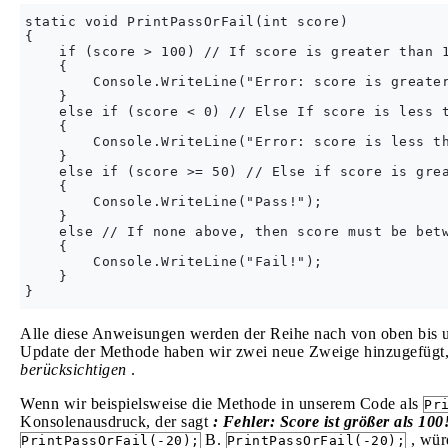
static void PrintPassOrFail(int score)

{

    if (score > 100) // If score is greater than 1
    {

        Console.WriteLine("Error: score is greater
    }

    else if (score < 0) // Else If score is less t
    {

        Console.WriteLine("Error: score is less th
    }

    else if (score >= 50) // Else if score is grea
    {

        Console.WriteLine("Pass!");

    }

    else // If none above, then score must be betw
    {

        Console.WriteLine("Fail!");

    }

Alle diese Anweisungen werden der Reihe nach von oben bis unt
Update der Methode haben wir zwei neue Zweige hinzugefügt,
berücksichtigen
.
Wenn wir beispielsweise die Methode in unserem Code als
Pr
Konsolenausdruck, der sagt
: Fehler: Score ist größer als 100
B.
, wür
PrintPassOrFail(-20);
PrintPassOrFail(-20);