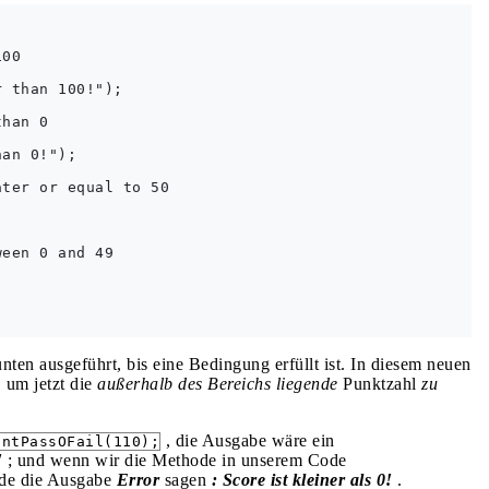
00

 than 100!");

han 0

an 0!");

ter or equal to 50

een 0 and 49

en ausgeführt, bis eine Bedingung erfüllt ist. In diesem neuen
 um jetzt die
außerhalb des Bereichs liegende
Punktzahl
zu
, die Ausgabe wäre ein
intPassOFail(110);
!
; und wenn wir die Methode in unserem Code
de die Ausgabe
Error
sagen
: Score ist kleiner als 0!
.