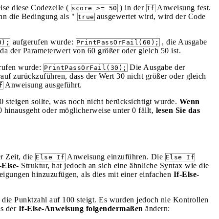
ise diese Codezeile (
) in der
Anweisung fest.
score >= 50
If
nn die Bedingung als "
ausgewertet wird, wird der Code
true
aufgerufen wurde:
, die Ausgabe
0);
PrintPassOrFail(60);
da der Parameterwert von 60 größer oder gleich 50 ist.
rufen wurde:
Die Ausgabe der
PrintPassOrFail(30);
rauf zurückzuführen, dass der Wert 30 nicht größer oder gleich
Anweisung ausgeführt.
f
 steigen sollte, was noch nicht berücksichtigt wurde.
Wenn
 hinausgeht oder möglicherweise unter 0 fällt,
lesen Sie das
er Zeit, die
Anweisung einzuführen. Die
Else If
Else If
-Else-
Struktur, hat jedoch an sich eine ähnliche Syntax wie die
ungen hinzuzufügen, als dies mit einer einfachen
If-Else-
die Punktzahl auf 100 steigt. Es wurden jedoch nie Kontrollen
us der
If-Else-Anweisung folgendermaßen
ändern: