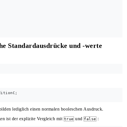
che Standardausdrücke und -werte
itionC;

bilden lediglich einen normalen booleschen Ausdruck.
 ist der explizite Vergleich mit
und
:
true
false