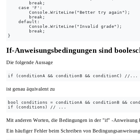
        break;

    case 'F':

        Console.WriteLine("Better try again");

        break;

    default:

        Console.WriteLine("Invalid grade");

        break;

If-Anweisungsbedingungen sind booles
Die folgende Aussage
ist genau äquivalent zu
bool conditions = conditionA && conditionB && cond
Mit anderen Worten, die Bedingungen in der "if" -Anweisung 
Ein häufiger Fehler beim Schreiben von Bedingungsanweisungen