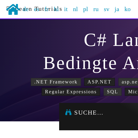
Learn Tutorials
de
es
fr
hi
it
nl
pl
ru
sv
ja
ko
C# La
Bedingte 
.NET Framework
ASP.NET
asp.ne
Regular Expressions
SQL
Mic
SUCHE…