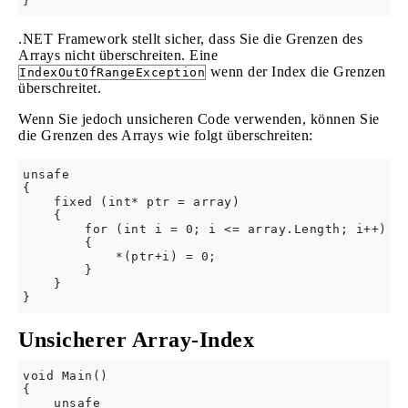
.NET Framework stellt sicher, dass Sie die Grenzen des
Arrays nicht überschreiten. Eine
wenn der Index die Grenzen
IndexOutOfRangeException
überschreitet.
Wenn Sie jedoch unsicheren Code verwenden, können Sie
die Grenzen des Arrays wie folgt überschreiten:
unsafe

{

    fixed (int* ptr = array)

    {

        for (int i = 0; i <= array.Length; i++)

        {

            *(ptr+i) = 0;

        }

    }

Unsicherer Array-Index
void Main()

{

    unsafe
