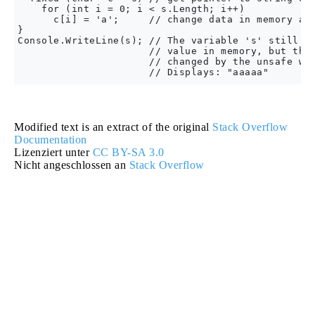
    for (int i = 0; i < s.Length; i++)

      c[i] = 'a';     // change data in memory all
}

Console.WriteLine(s); // The variable 's' still re
                      // value in memory, but the 
                      // changed by the unsafe wri
Modified text is an extract of the original
Stack Overflow
Documentation
Lizenziert unter
CC BY-SA 3.0
Nicht angeschlossen an
Stack Overflow