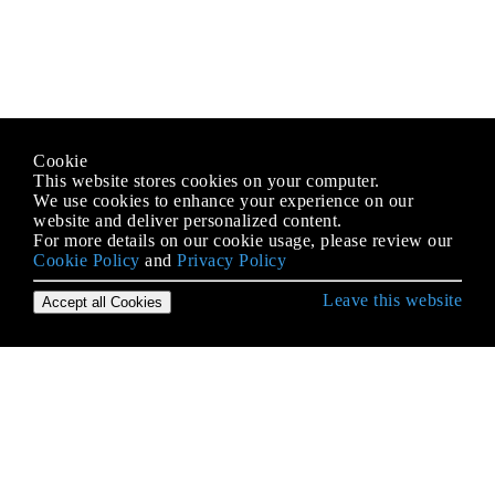
Cookie
This website stores cookies on your computer.
We use cookies to enhance your experience on our
website and deliver personalized content.
For more details on our cookie usage, please review our
Cookie Policy
and
Privacy Policy
Leave this website
Accept all Cookies
Erste Schritte mit C # Language
.NET Compiler-Plattform (Roslyn)
Abhängigkeitsspritze
Aktionsfilter
Aliase von eingebauten Typen