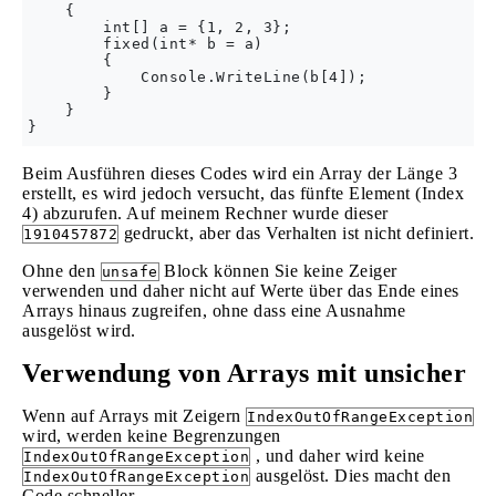
    {

        int[] a = {1, 2, 3};

        fixed(int* b = a)

        {

            Console.WriteLine(b[4]);

        }

    }

Beim Ausführen dieses Codes wird ein Array der Länge 3
erstellt, es wird jedoch versucht, das fünfte Element (Index
4) abzurufen. Auf meinem Rechner wurde dieser
gedruckt, aber das Verhalten ist nicht definiert.
1910457872
Ohne den
Block können Sie keine Zeiger
unsafe
verwenden und daher nicht auf Werte über das Ende eines
Arrays hinaus zugreifen, ohne dass eine Ausnahme
ausgelöst wird.
Verwendung von Arrays mit unsicher
Wenn auf Arrays mit Zeigern
IndexOutOfRangeException
wird, werden keine Begrenzungen
, und daher wird keine
IndexOutOfRangeException
ausgelöst. Dies macht den
IndexOutOfRangeException
Code schneller.