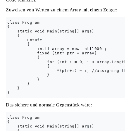
Zuweisen von Werten zu einem Array mit einem Zeiger:
class Program

{

    static void Main(string[] args)

    {

        unsafe

        {

            int[] array = new int[1000]; 

            fixed (int* ptr = array)

            {

                for (int i = 0; i < array.Length; 
                {

                    *(ptr+i) = i; //assigning the 
                }

            }

        }

    }

Das sichere und normale Gegenstück wäre:
class Program

{

    static void Main(string[] args)

    {            
