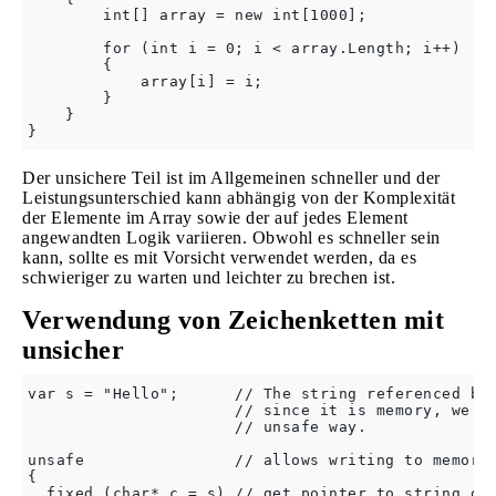
        int[] array = new int[1000]; 

        for (int i = 0; i < array.Length; i++)

        {

            array[i] = i;

        }

    }

Der unsichere Teil ist im Allgemeinen schneller und der
Leistungsunterschied kann abhängig von der Komplexität
der Elemente im Array sowie der auf jedes Element
angewandten Logik variieren. Obwohl es schneller sein
kann, sollte es mit Vorsicht verwendet werden, da es
schwieriger zu warten und leichter zu brechen ist.
Verwendung von Zeichenketten mit
unsicher
var s = "Hello";      // The string referenced by 
                      // since it is memory, we co
                      // unsafe way.

unsafe                // allows writing to memory;
{

  fixed (char* c = s) // get pointer to string ori