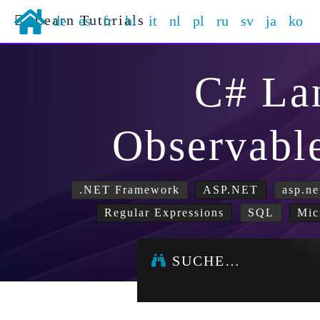
Learn Tutorials
de
es
fr
hi
it
nl
pl
ru
sv
ja
ko
C# La
Observabl
.NET Framework
ASP.NET
asp.ne
Regular Expressions
SQL
Mic
SUCHE…