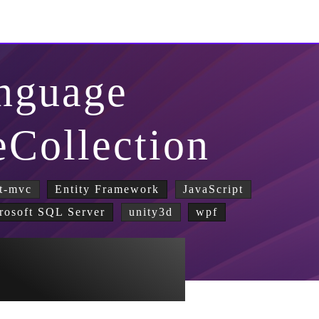
nguage
eCollection
t-mvc
Entity Framework
JavaScript
rosoft SQL Server
unity3d
wpf