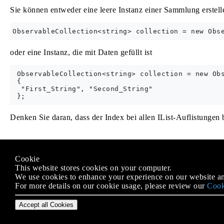
Sie können entweder eine leere Instanz einer Sammlung erstel
oder eine Instanz, die mit Daten gefüllt ist
 ObservableCollection<string> collection = new Obs
 {

  "First_String", "Second_String"

Denken Sie daran, dass der Index bei allen IList-Auflistungen 
Modified text is an extract of the original
Stack Overflow Docu
Cookie
Lizenziert unter
CC BY-SA 3.0
This website stores cookies on your computer.
Nicht angeschlossen an
Stack Overflow
We use cookies to enhance your experience on our website an
For more details on our cookie usage, please review our
Cook
Accept all Cookies