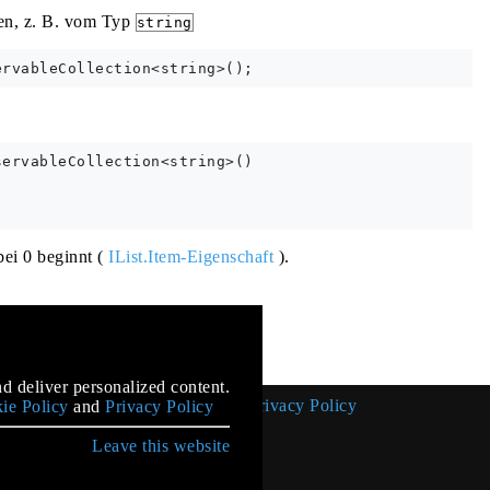
len, z. B. vom Typ
string
ervableCollection<string>()

bei 0 beginnt (
IList.Item-Eigenschaft
).
mentation
d deliver personalized content.
Cookie Policy
Privacy Policy
ie Policy
and
Privacy Policy
Leave this website