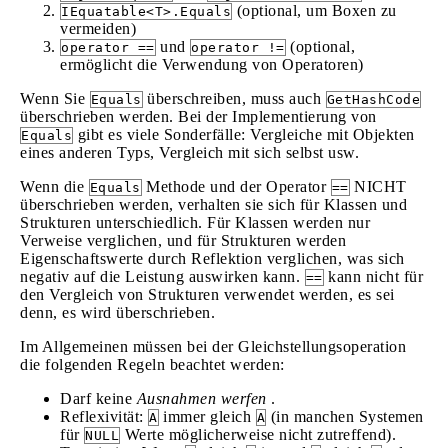
(optional, um Boxen zu
IEquatable<T>.Equals
vermeiden)
und
(optional,
operator ==
operator !=
ermöglicht die Verwendung von Operatoren)
Wenn Sie
überschreiben, muss auch
Equals
GetHashCode
überschrieben werden. Bei der Implementierung von
gibt es viele Sonderfälle: Vergleiche mit Objekten
Equals
eines anderen Typs, Vergleich mit sich selbst usw.
Wenn die
Methode und der Operator
NICHT
Equals
==
überschrieben werden, verhalten sie sich für Klassen und
Strukturen unterschiedlich. Für Klassen werden nur
Verweise verglichen, und für Strukturen werden
Eigenschaftswerte durch Reflektion verglichen, was sich
negativ auf die Leistung auswirken kann.
kann nicht für
==
den Vergleich von Strukturen verwendet werden, es sei
denn, es wird überschrieben.
Im Allgemeinen müssen bei der Gleichstellungsoperation
die folgenden Regeln beachtet werden:
Darf keine
Ausnahmen werfen
.
Reflexivität:
immer gleich
(in manchen Systemen
A
A
für
Werte möglicherweise nicht zutreffend).
NULL