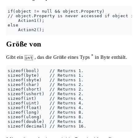
if(object != null && object.Property)

// object.Property is never accessed if object is 
    Action1();

else

Größe von
*
Gibt ein
, das die Größe eines Typs
in Byte enthält.
int
sizeof(bool)    // Returns 1.

sizeof(byte)    // Returns 1.

sizeof(sbyte)   // Returns 1.

sizeof(char)    // Returns 2.

sizeof(short)   // Returns 2.

sizeof(ushort)  // Returns 2.

sizeof(int)     // Returns 4.

sizeof(uint)    // Returns 4.

sizeof(float)   // Returns 4.

sizeof(long)    // Returns 8.

sizeof(ulong)   // Returns 8.

sizeof(double)  // Returns 8.
