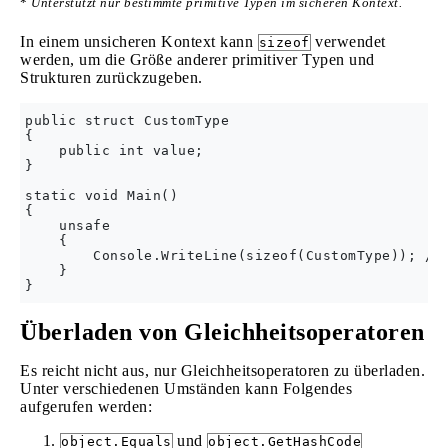
*
Unterstützt nur bestimmte primitive Typen im sicheren Kontext.
In einem unsicheren Kontext kann
verwendet
sizeof
werden, um die Größe anderer primitiver Typen und
Strukturen zurückzugeben.
public struct CustomType

{

    public int value;

}

static void Main()

{

    unsafe

    {

        Console.WriteLine(sizeof(CustomType)); // 
    }

Überladen von Gleichheitsoperatoren
Es reicht nicht aus, nur Gleichheitsoperatoren zu überladen.
Unter verschiedenen Umständen kann Folgendes
aufgerufen werden:
und
object.Equals
object.GetHashCode