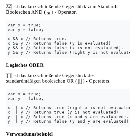
ist das kurzschließende Gegenstück zum Standard-
&&
Booleschen AND (
) - Operator.
&
var x = true;

var y = false;

x && x // Returns true.

x && y // Returns false (y is evaluated).

y && x // Returns false (x is not evaluated).

Logisches ODER
ist das kurzschließende Gegenstück des
||
standardmäßigen booleschen OR (
) - Operators.
|
var x = true;

var y = false;

x || x // Returns true (right x is not evaluated).
x || y // Returns true (y is not evaluated).

y || x // Returns true (x and y are evaluated).

Verwendungsbeispiel