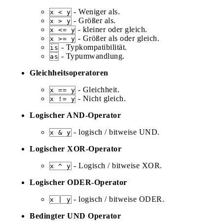
- Weniger als.
x < y
- Größer als.
x > y
- kleiner oder gleich.
x <= y
- Größer als oder gleich.
x >= y
- Typkompatibilität.
is
- Typumwandlung.
as
Gleichheitsoperatoren
- Gleichheit.
x == y
- Nicht gleich.
x != y
Logischer AND-Operator
- logisch / bitweise UND.
x & y
Logischer XOR-Operator
- Logisch / bitweise XOR.
x ^ y
Logischer ODER-Operator
- logisch / bitweise ODER.
x | y
Bedingter UND Operator