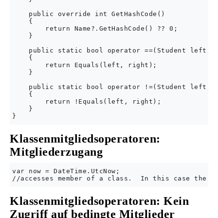
    public override int GetHashCode()

    {

        return Name?.GetHashCode() ?? 0;

    }

    public static bool operator ==(Student left, S
    {

        return Equals(left, right);

    }

    public static bool operator !=(Student left, S
    {

        return !Equals(left, right);

    }

Klassenmitgliedsoperatoren:
Mitgliederzugang
var now = DateTime.UtcNow;

Klassenmitgliedsoperatoren: Kein
Zugriff auf bedingte Mitglieder