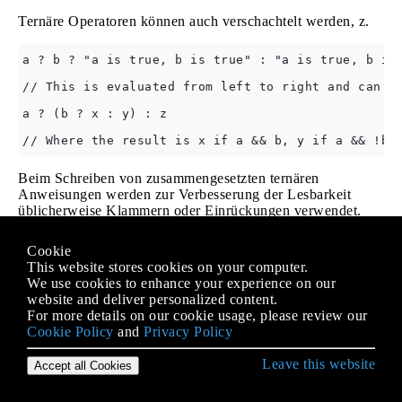
Ternäre Operatoren können auch verschachtelt werden, z.
a ? b ? "a is true, b is true" : "a is true, b is 
// This is evaluated from left to right and can be
a ? (b ? x : y) : z

Beim Schreiben von zusammengesetzten ternären
Anweisungen werden zur Verbesserung der Lesbarkeit
üblicherweise Klammern oder Einrückungen verwendet.
Die Typen
expression_if_true
und
expression_if_false
Cookie
müssen identisch sein, oder es muss eine implizite
This website stores cookies on your computer.
Konvertierung von einer zur anderen vorliegen.
We use cookies to enhance your experience on our
website and deliver personalized content.
condition ? 3 : "Not three"; // Doesn't compile be
For more details on our cookie usage, please review our
Cookie Policy
and
Privacy Policy
condition ? 3.ToString() : "Not three"; // OK beca
Leave this website
condition ? 3 : 3.5; // OK because there is an imp
Accept all Cookies