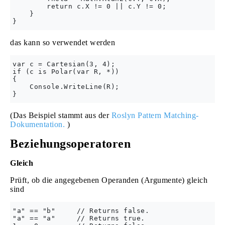
        return c.X != 0 || c.Y != 0;

    }

das kann so verwendet werden
var c = Cartesian(3, 4);

if (c is Polar(var R, *))

{

    Console.WriteLine(R);

(Das Beispiel stammt aus der
Roslyn Pattern Matching-
Dokumentation.
)
Beziehungsoperatoren
Gleich
Prüft, ob die angegebenen Operanden (Argumente) gleich
sind
"a" == "b"     // Returns false.

"a" == "a"     // Returns true.
