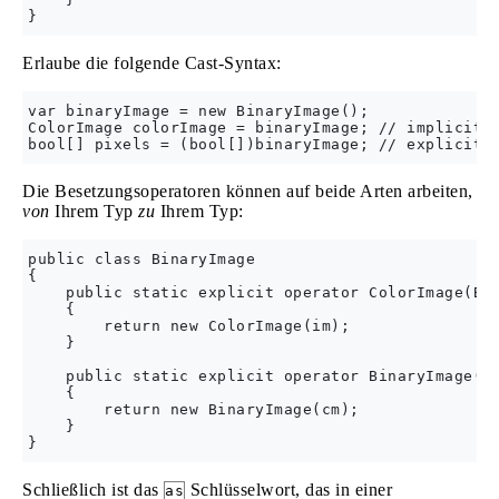
Erlaube die folgende Cast-Syntax:
var binaryImage = new BinaryImage();

ColorImage colorImage = binaryImage; // implicit c
Die Besetzungsoperatoren können auf beide Arten arbeiten,
von
Ihrem Typ
zu
Ihrem Typ:
public class BinaryImage

{

    public static explicit operator ColorImage(Bin
    {

        return new ColorImage(im);

    }

    public static explicit operator BinaryImage(Co
    {

        return new BinaryImage(cm);

    }

Schließlich ist das
Schlüsselwort, das in einer
as