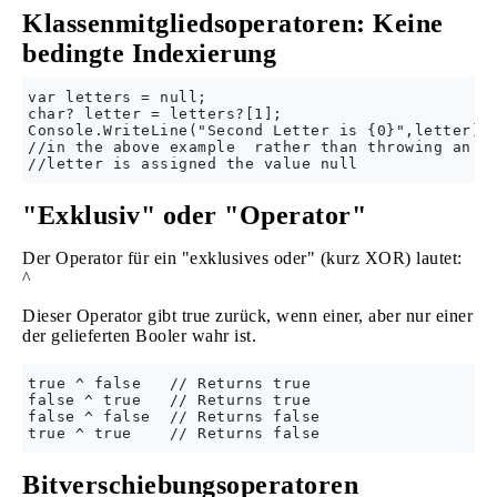
Klassenmitgliedsoperatoren: Keine
bedingte Indexierung
var letters = null;

char? letter = letters?[1];

Console.WriteLine("Second Letter is {0}",letter);

//in the above example  rather than throwing an er
"Exklusiv" oder "Operator"
Der Operator für ein "exklusives oder" (kurz XOR) lautet:
^
Dieser Operator gibt true zurück, wenn einer, aber nur einer
der gelieferten Booler wahr ist.
true ^ false   // Returns true

false ^ true   // Returns true

false ^ false  // Returns false

Bitverschiebungsoperatoren