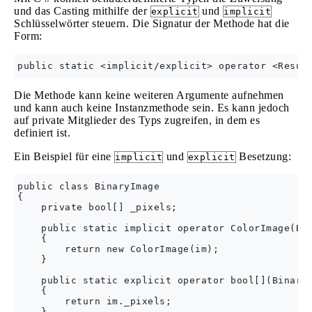
und das Casting mithilfe der
und
explicit
implicit
Schlüsselwörter steuern. Die Signatur der Methode hat die
Form:
Die Methode kann keine weiteren Argumente aufnehmen
und kann auch keine Instanzmethode sein. Es kann jedoch
auf private Mitglieder des Typs zugreifen, in dem es
definiert ist.
Ein Beispiel für eine
und
Besetzung:
implicit
explicit
public class BinaryImage 

{

    private bool[] _pixels;

    public static implicit operator ColorImage(Bin
    {

        return new ColorImage(im);

    }

    public static explicit operator bool[](BinaryI
    {

        return im._pixels;

    }
