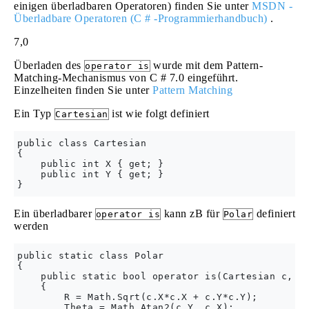
einigen überladbaren Operatoren) finden Sie unter
MSDN -
Überladbare Operatoren (C # -Programmierhandbuch)
.
7,0
Überladen des
wurde mit dem Pattern-
operator is
Matching-Mechanismus von C # 7.0 eingeführt.
Einzelheiten finden Sie unter
Pattern Matching
Ein Typ
ist wie folgt definiert
Cartesian
public class Cartesian

{

    public int X { get; }

    public int Y { get; }

Ein überladbarer
kann zB für
definiert
operator is
Polar
werden
public static class Polar

{

    public static bool operator is(Cartesian c, ou
    {

        R = Math.Sqrt(c.X*c.X + c.Y*c.Y);

        Theta = Math.Atan2(c.Y, c.X);
