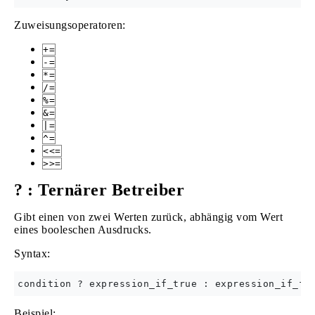
Zuweisungsoperatoren:
+=
-=
*=
/=
%=
&=
|=
^=
<<=
>>=
? : Ternärer Betreiber
Gibt einen von zwei Werten zurück, abhängig vom Wert
eines booleschen Ausdrucks.
Syntax:
Beispiel: