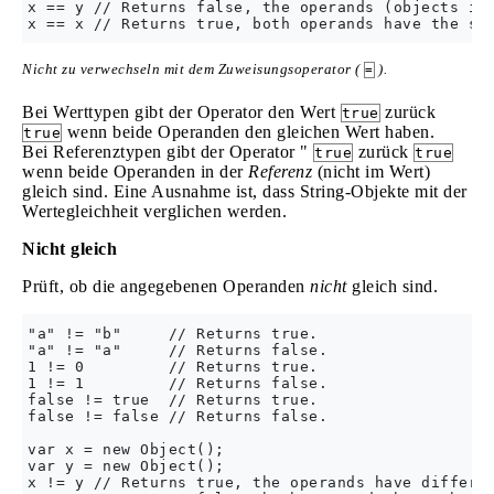
x == y // Returns false, the operands (objects in 
Nicht zu verwechseln mit dem Zuweisungsoperator (
).
=
Bei Werttypen gibt der Operator den Wert
zurück
true
wenn beide Operanden den gleichen Wert haben.
true
Bei Referenztypen gibt der Operator "
zurück
true
true
wenn beide Operanden in der
Referenz
(nicht im Wert)
gleich sind. Eine Ausnahme ist, dass String-Objekte mit der
Wertegleichheit verglichen werden.
Nicht gleich
Prüft, ob die angegebenen Operanden
nicht
gleich sind.
"a" != "b"     // Returns true.

"a" != "a"     // Returns false.

1 != 0         // Returns true.

1 != 1         // Returns false.

false != true  // Returns true.

false != false // Returns false.

var x = new Object();

var y = new Object();

x != y // Returns true, the operands have differen