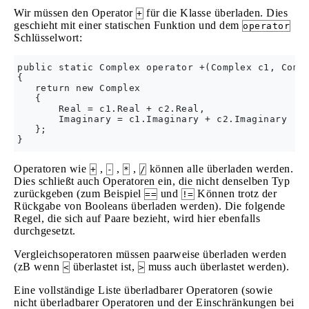
Wir müssen den Operator
für die Klasse überladen. Dies
+
geschieht mit einer statischen Funktion und dem
operator
Schlüsselwort:
public static Complex operator +(Complex c1, Compl
{

   return new Complex 

   { 

       Real = c1.Real + c2.Real,

       Imaginary = c1.Imaginary + c2.Imaginary 

   };

Operatoren wie
,
,
,
können alle überladen werden.
+
-
*
/
Dies schließt auch Operatoren ein, die nicht denselben Typ
zurückgeben (zum Beispiel
und
Können trotz der
==
!=
Rückgabe von Booleans überladen werden). Die folgende
Regel, die sich auf Paare bezieht, wird hier ebenfalls
durchgesetzt.
Vergleichsoperatoren müssen paarweise überladen werden
(zB wenn
überlastet ist,
muss auch überlastet werden).
<
>
Eine vollständige Liste überladbarer Operatoren (sowie
nicht überladbarer Operatoren und der Einschränkungen bei