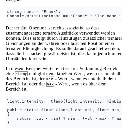
string name = "Frank";

Der ternäre Operator ist rechtsassoziativ, so dass
zusammengesetzte ternäre Ausdrücke verwendet werden
können. Dies erfolgt durch Hinzufügen zusätzlicher ternärer
Gleichungen an der wahren oder falschen Position einer
ternären Elterngleichung. Es sollte darauf geachtet werden,
dass die Lesbarkeit gewährleistet ist, dies kann jedoch unter
Umständen kurz sein.
In diesem Beispiel wertet ein ternärer Verbindung Betrieb
eine
und gibt den aktuellen Wert , wenn er innerhalb
clamp
des Bereichs ist, der
- Wert , wenn es unterhalb dem
min
Bereich ist, oder der
- Wert , wenn es über dem
max
Bereich ist.
light.intensity = Clamp(light.intensity, minLight,
public static float Clamp(float val, float min, fl
{

    return (val < min) ? min : (val > max) ? max :