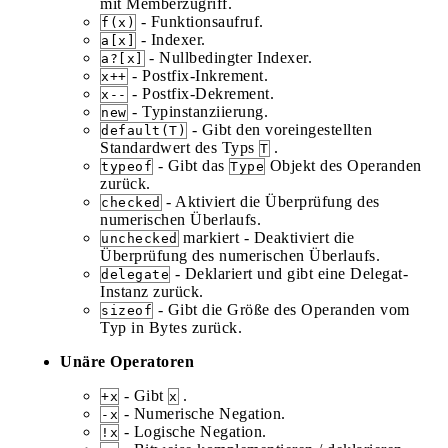
mit Memberzugriff.
- Funktionsaufruf.
f(x)
- Indexer.
a[x]
- Nullbedingter Indexer.
a?[x]
- Postfix-Inkrement.
x++
- Postfix-Dekrement.
x--
- Typinstanziierung.
new
- Gibt den voreingestellten
default(T)
Standardwert des Typs
.
T
- Gibt das
Objekt des Operanden
typeof
Type
zurück.
- Aktiviert die Überprüfung des
checked
numerischen Überlaufs.
markiert - Deaktiviert die
unchecked
Überprüfung des numerischen Überlaufs.
- Deklariert und gibt eine Delegat-
delegate
Instanz zurück.
- Gibt die Größe des Operanden vom
sizeof
Typ in Bytes zurück.
Unäre Operatoren
- Gibt
.
+x
x
- Numerische Negation.
-x
- Logische Negation.
!x