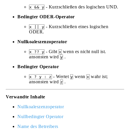
- Kurzschließen des logischen UND.
x && y
Bedingter ODER-Operator
- Kurzschließen eines logischen
x || y
ODER.
Nullkoaleszenzoperator
- Gibt
wenn es nicht null ist.
x ?? y
x
ansonsten wird
.
y
Bedingter Operator
- Wertet
wenn
wahr ist;
x ? y : z
y
x
ansonsten wird
.
z
Verwandte Inhalte
Nullkoaleszenzoperator
Nullbedingter Operator
Name des Betreibers