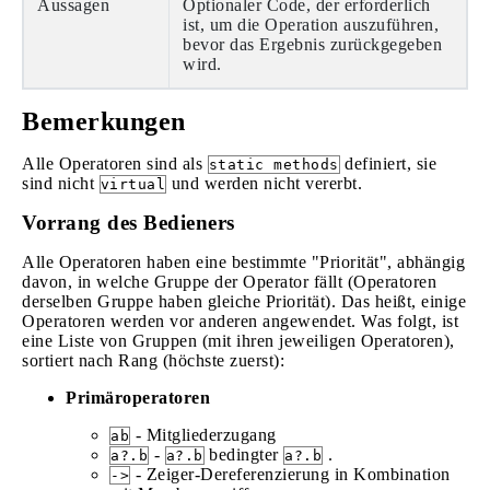
Aussagen
Optionaler Code, der erforderlich
ist, um die Operation auszuführen,
bevor das Ergebnis zurückgegeben
wird.
Bemerkungen
Alle Operatoren sind als
definiert, sie
static methods
sind nicht
und werden nicht vererbt.
virtual
Vorrang des Bedieners
Alle Operatoren haben eine bestimmte "Priorität", abhängig
davon, in welche Gruppe der Operator fällt (Operatoren
derselben Gruppe haben gleiche Priorität). Das heißt, einige
Operatoren werden vor anderen angewendet. Was folgt, ist
eine Liste von Gruppen (mit ihren jeweiligen Operatoren),
sortiert nach Rang (höchste zuerst):
Primäroperatoren
- Mitgliederzugang
ab
-
bedingter
.
a?.b
a?.b
a?.b
- Zeiger-Dereferenzierung in Kombination
->