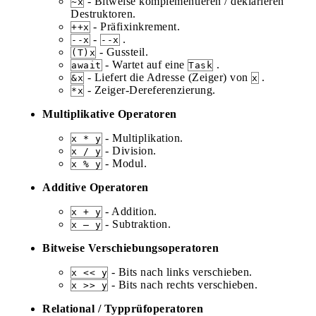
- Bitweise komplementieren / deklarieren
~x
Destruktoren.
- Präfixinkrement.
++x
-
.
--x
--x
- Gussteil.
(T)x
- Wartet auf eine
.
await
Task
- Liefert die Adresse (Zeiger) von
.
&x
x
- Zeiger-Dereferenzierung.
*x
Multiplikative Operatoren
- Multiplikation.
x * y
- Division.
x / y
- Modul.
x % y
Additive Operatoren
- Addition.
x + y
- Subtraktion.
x – y
Bitweise Verschiebungsoperatoren
- Bits nach links verschieben.
x << y
- Bits nach rechts verschieben.
x >> y
Relational / Typprüfoperatoren