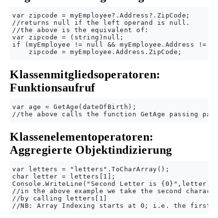
var zipcode = myEmployee?.Address?.ZipCode;

//returns null if the left operand is null.  

//the above is the equivalent of:

var zipcode = (string)null;

if (myEmployee != null && myEmployee.Address != nu
Klassenmitgliedsoperatoren:
Funktionsaufruf
var age = GetAge(dateOfBirth);

Klassenelementoperatoren:
Aggregierte Objektindizierung
var letters = "letters".ToCharArray();

char letter = letters[1];

Console.WriteLine("Second Letter is {0}",letter);

//in the above example we take the second characte
//by calling letters[1]
