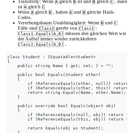
Transitvity: Wenn
gleich
ist und
gleich
, dann
A
B
B
C
ist
gleich
A
C
Wenn
gleich
, haben
und
gleiche Hash-
A
B
A
B
Codes.
Vererbungsbaum Unabhängigkeit: Wenn
und
B
C
Fälle sind
geerbt von
:
Class2
Class1
müssen den gleichen Wert wie
Class1.Equals(A,B)
der Aufruf immer wieder zurückkehren
.
Class2.Equals(A,B)
class Student : IEquatable<Student>

{

    public string Name { get; set; } = "";

    public bool Equals(Student other)

    {

        if (ReferenceEquals(other, null)) return f
        if (ReferenceEquals(other, this)) return t
        return string.Equals(Name, other.Name);

    }

    public override bool Equals(object obj)

    {

        if (ReferenceEquals(null, obj)) return fal
        if (ReferenceEquals(this, obj)) return tru
        return Equals(obj as Student);

    }
