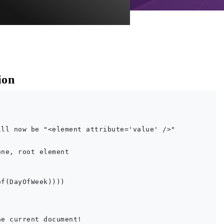
ion
ll now be "<element attribute='value' />"

ne, root element        

f(DayOfWeek))))

e current document!
