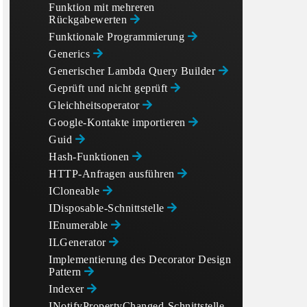
Funktion mit mehreren
Rückgabewerten
Funktionale Programmierung
Generics
Generischer Lambda Query Builder
Geprüft und nicht geprüft
Gleichheitsoperator
Google-Kontakte importieren
Guid
Hash-Funktionen
HTTP-Anfragen ausführen
ICloneable
IDisposable-Schnittstelle
IEnumerable
ILGenerator
Implementierung des Decorator Design
Pattern
Indexer
INotifyPropertyChanged-Schnittstelle