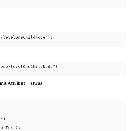
/levelOneChildNode");

ode/levelOneChildNode");

it Attribut = etwas
")

erText);
