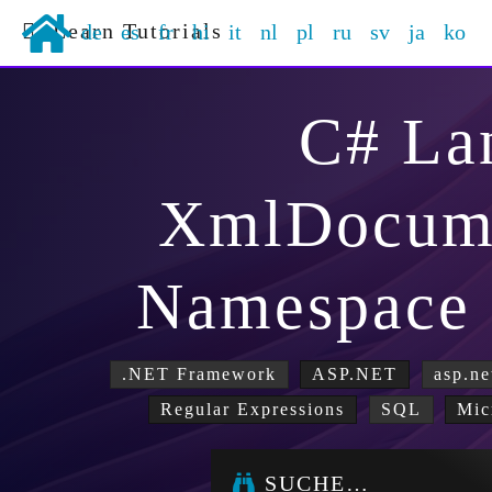
Learn Tutorials
de
es
fr
hi
it
nl
pl
ru
sv
ja
ko
C# La
XmlDocume
Namespace
.NET Framework
ASP.NET
asp.ne
Regular Expressions
SQL
Mic
SUCHE…