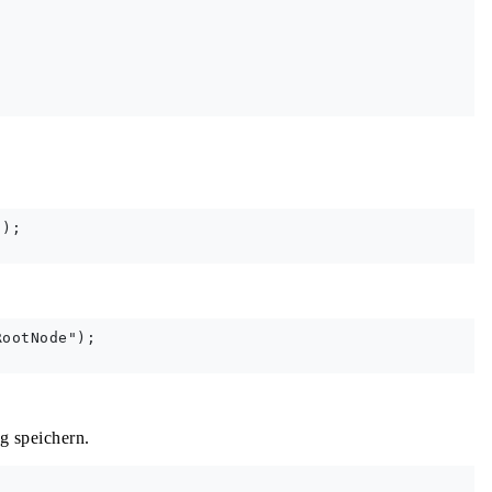
);

ootNode"); 

g speichern.