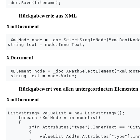
Rückgabewerte aus XML
XmlDocument
 XmlNode node = _doc.SelectSingleNode("xmlRootNode
XDocument
 XElement node = _doc.XPathSelectElement("xmlRootN
Rückgabewert von allen untergeordneten Elementen m
XmlDocument
List<string> valueList = new List<string>(); 

    foreach (XmlNode n in nodelist)

    {

        if(n.Attributes["type"].InnerText == "City
        {

            valueList.Add(n.Attributes["type"].Inn