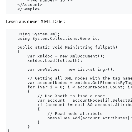
        <Two number="16"/>

    </Account>

Lesen aus dieser XML-Datei:
    using System.Xml;

    using System.Collections.Generic;

    public static void Main(string fullpath)

    {

        var xmldoc = new XmlDocument();

        xmldoc.Load(fullpath);

        var oneValues = new List<string>();

        // Getting all XML nodes with the tag name
        var accountNodes = xmldoc.GetElementsByTag
        for (var i = 0; i < accountNodes.Count; i+
        {

            // Use Xpath to find a node

            var account = accountNodes[i].SelectSi
            if (account != null && account.Attribu
            {

                // Read node attribute

                oneValues.Add(account.Attributes["
            }

        }
