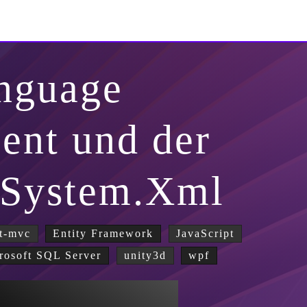
nguage
nt und der
 System.Xml
t-mvc
Entity Framework
JavaScript
rosoft SQL Server
unity3d
wpf