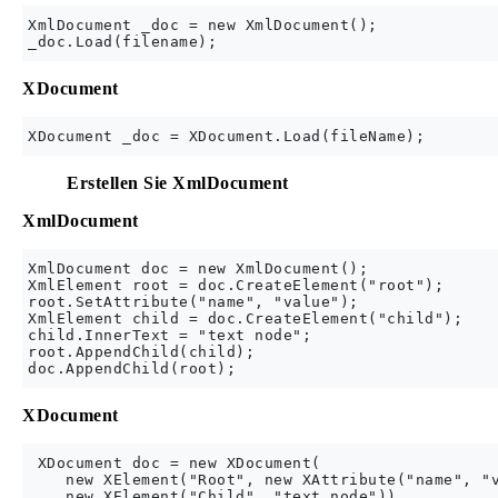
XmlDocument _doc = new XmlDocument();

XDocument
Erstellen Sie XmlDocument
XmlDocument
XmlDocument doc = new XmlDocument();

XmlElement root = doc.CreateElement("root");

root.SetAttribute("name", "value");

XmlElement child = doc.CreateElement("child");

child.InnerText = "text node";

root.AppendChild(child);

XDocument
 XDocument doc = new XDocument(

    new XElement("Root", new XAttribute("name", "v
    new XElement("Child", "text node"))
