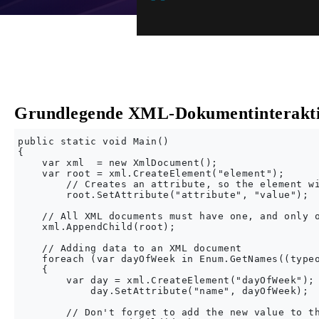
Grundlegende XML-Dokumentinterakt
public static void Main()

{

    var xml  = new XmlDocument();

    var root = xml.CreateElement("element");

        // Creates an attribute, so the element wi
        root.SetAttribute("attribute", "value");

    // All XML documents must have one, and only o
    xml.AppendChild(root);

    // Adding data to an XML document

    foreach (var dayOfWeek in Enum.GetNames((typeo
    {

        var day = xml.CreateElement("dayOfWeek");

            day.SetAttribute("name", dayOfWeek);

        // Don't forget to add the new value to th