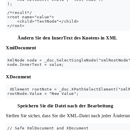
);

/*result*/

<root name="value">

    <child>"TextNode"</child>

Ändern Sie den InnerText des Knotens in XML
XmlDocument
XmlNode node = _doc.SelectSingleNode("xmlRootNode"
XDocument
 XElement rootNote = _doc.XPathSelectElement("xmlR
Speichern Sie die Datei nach der Bearbeitung
Stellen Sie sicher, dass Sie die XML-Datei nach jeder Änderun
// Safe XmlDocument and XDocument
