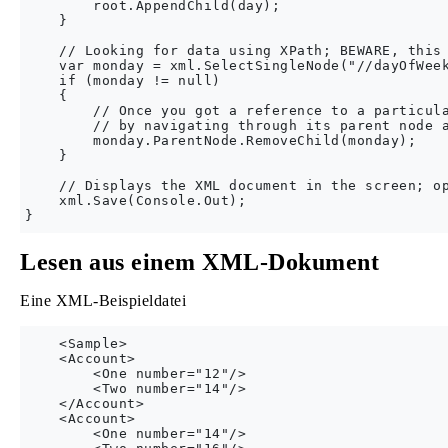
        root.AppendChild(day);

    }

    // Looking for data using XPath; BEWARE, this 
    var monday = xml.SelectSingleNode("//dayOfWeek
    if (monday != null)

    {

        // Once you got a reference to a particula
        // by navigating through its parent node a
        monday.ParentNode.RemoveChild(monday);

    }

    // Displays the XML document in the screen; op
    xml.Save(Console.Out);

Lesen aus einem XML-Dokument
Eine XML-Beispieldatei
    <Sample>

    <Account>

        <One number="12"/>

        <Two number="14"/>

    </Account>

    <Account>

        <One number="14"/>
