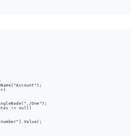


Name("Account");

+)

ngleNode("./One");

tes != null)

number"].Value);
