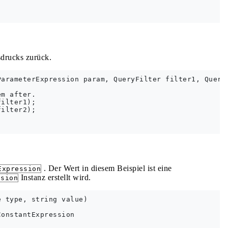
sdrucks zurück.
arameterExpression param, QueryFilter filter1, QueryF
m after.

ilter1);

ilter2);

. Der Wert in diesem Beispiel ist eine
Expression
Instanz erstellt wird.
ssion
 type, string value)

onstantExpression 
