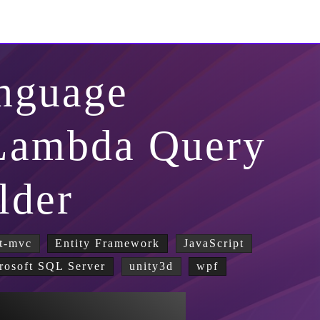
nguage
 Lambda Query
lder
t-mvc
Entity Framework
JavaScript
rosoft SQL Server
unity3d
wpf