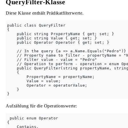
QueryFilter-Klasse
Diese Klasse enthält Prädikatfilterwerte.
public class QueryFilter

{

    public string PropertyName { get; set; }

    public string Value { get; set; }

    public Operator Operator { get; set; }

    // In the query {a => a.Name.Equals("Pedro")} 
    // Property name to filter - propertyName = "N
    // Filter value - value = "Pedro"

    // Operation to perform - operation = enum Ope
    public QueryFilter(string propertyName, string
    {

        PropertyName = propertyName;

        Value = value;

        Operator = operatorValue;

    }       

Aufzählung für die Operationswerte:
 public enum Operator

{

    Contains,
