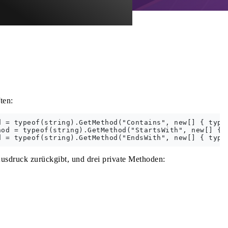
ten:
 = typeof(string).GetMethod("Contains", new[] { typeo
od = typeof(string).GetMethod("StartsWith", new[] { t
sdruck zurückgibt, und drei private Methoden: