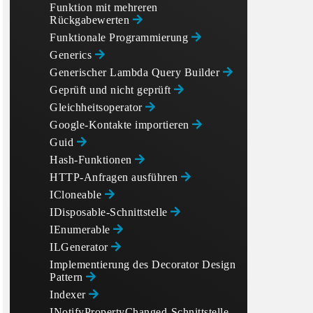
Funktion mit mehreren
Rückgabewerten
Funktionale Programmierung
Generics
Generischer Lambda Query Builder
Geprüft und nicht geprüft
Gleichheitsoperator
Google-Kontakte importieren
Guid
Hash-Funktionen
HTTP-Anfragen ausführen
ICloneable
o(exp, GetExpression<T>(param, filters[0], filters[1]
IDisposable-Schnittstelle
t filters

IEnumerable
ILGenerator
Implementierung des Decorator Design
Pattern
Indexer
INotifyPropertyChanged-Schnittstelle