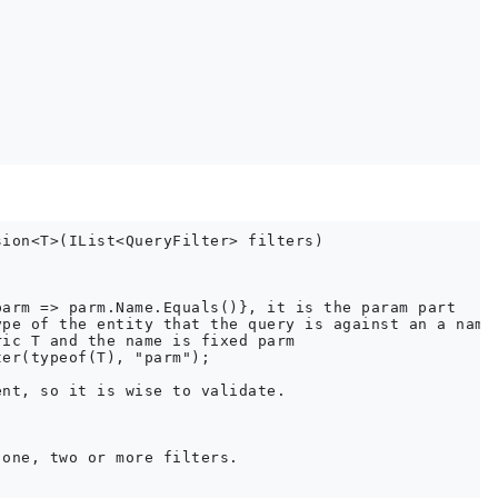
ion<T>(IList<QueryFilter> filters)

arm => parm.Name.Equals()}, it is the param part

pe of the entity that the query is against an a name

ic T and the name is fixed parm

er(typeof(T), "parm");

nt, so it is wise to validate.

one, two or more filters.    
