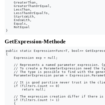
    GreaterThan,

    GreaterThanOrEqual,

    LessThan,

    LessThanOrEqualTo,

    StartsWith,

    EndsWith,

    Equals,

    NotEqual

GetExpression-Methode
public static Expression<Func<T, bool>> GetExpress
{

    Expression exp = null;

    // Represents a named parameter expression. {p
    // To create a ParameterExpression need the ty
    // The type is possible to find with the gener
    ParameterExpression param = Expression.Paramet
    // It is good parctice never trust in the clie
    if (filters.Count == 0)

        return null;

    // The expression creation differ if there is 
    if (filters.Count != 1)

    {
