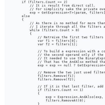
        if (filters.Count == 2)

            // It is result from direct call.

            // For simplicity sake the private ove
            exp = GetExpression<T>(param, filters[
        else

        {

            // As there is no method for more than
            // I iterate through all the filters a
            while (filters.Count > 0)

            {

                // Retreive the first two filters

                var f1 = filters[0];

                var f2 = filters[1];

                // To build a expression with a co
                // the second operand only if the 
                // It needed to use the BinaryExpr
                // That has the AndAlso method tha
                exp = exp == null ? GetExpression<
                // Remove the two just used filter
                filters.Remove(f1);

                filters.Remove(f2);

                // If it is that last filter, add 
                if (filters.Count == 1)

                {

                    exp = Expression.AndAlso(exp, 
                    filters.RemoveAt(0);

                }
