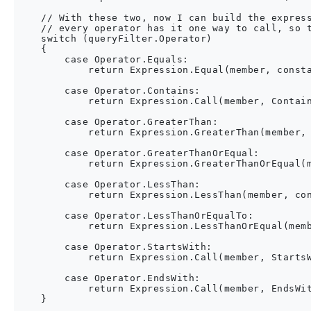
    // With these two, now I can build the express
    // every operator has it one way to call, so t
    switch (queryFilter.Operator)

    {

        case Operator.Equals:

            return Expression.Equal(member, consta
        case Operator.Contains:

            return Expression.Call(member, Contain
        case Operator.GreaterThan:

            return Expression.GreaterThan(member, 
        case Operator.GreaterThanOrEqual:

            return Expression.GreaterThanOrEqual(m
        case Operator.LessThan:

            return Expression.LessThan(member, con
        case Operator.LessThanOrEqualTo:

            return Expression.LessThanOrEqual(memb
        case Operator.StartsWith:

            return Expression.Call(member, StartsW
        case Operator.EndsWith:

            return Expression.Call(member, EndsWit
    }
