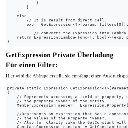
            }

        }

    }

    else

        // It is result from direct call.

        exp = GetExpression<T>(param, filters[0]);
           // converts the Expression into Lambda 
    return Expression.Lambda<Func<T, bool>>(exp, p
GetExpression Private Überladung
Für einen Filter:
Hier wird die Abfrage erstellt, sie empfängt einen Ausdruckspa
private static Expression GetExpression<T>(Paramet
{

    // Represents accessing a field or property, s
    // the property "Name" of the entity

    MemberExpression member = Expression.Property(
    //Represents an expression that has a constant
    // the values of the Property "Name".

    // Also for clarity sake the GetConstant will 
    ConstantExpression constant = GetConstant(memb