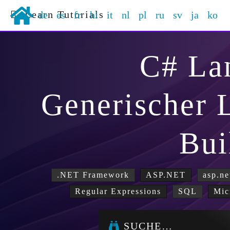
Learn Tutorials
de
es
fr
hi
it
nl
pl
ru
sv
ja
ko
C# La
Generischer
Bui
.NET Framework
ASP.NET
asp.ne
Regular Expressions
SQL
Mic
SUCHE…