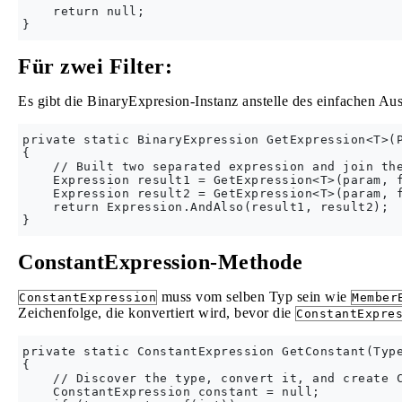
    return null;

Für zwei Filter:
Es gibt die BinaryExpresion-Instanz anstelle des einfachen Au
private static BinaryExpression GetExpression<T>(P
{

    // Built two separated expression and join the
    Expression result1 = GetExpression<T>(param, f
    Expression result2 = GetExpression<T>(param, f
    return Expression.AndAlso(result1, result2);

ConstantExpression-Methode
muss vom selben Typ sein wie
ConstantExpression
Member
Zeichenfolge, die konvertiert wird, bevor die
ConstantExpre
private static ConstantExpression GetConstant(Type
{

    // Discover the type, convert it, and create C
    ConstantExpression constant = null;
