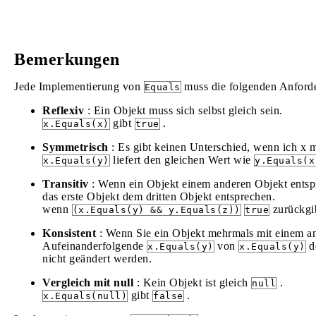
Bemerkungen
Jede Implementierung von
muss die folgenden Anforde
Equals
Reflexiv
: Ein Objekt muss sich selbst gleich sein.
gibt
.
x.Equals(x)
true
Symmetrisch
: Es gibt keinen Unterschied, wenn ich x mi
liefert den gleichen Wert wie
x.Equals(y)
y.Equals(x
Transitiv
: Wenn ein Objekt einem anderen Objekt entspri
das erste Objekt dem dritten Objekt entsprechen.
wenn
zurückgib
(x.Equals(y) && y.Equals(z))
true
Konsistent
: Wenn Sie ein Objekt mehrmals mit einem and
Aufeinanderfolgende
von
de
x.Equals(y)
x.Equals(y)
nicht geändert werden.
Vergleich mit null
: Kein Objekt ist gleich
.
null
gibt
.
x.Equals(null)
false