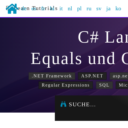
Learn Tutorials
de
es
fr
hi
it
nl
pl
ru
sv
ja
ko
C# La
Equals und
.NET Framework
ASP.NET
asp.ne
Regular Expressions
SQL
Mic
SUCHE…