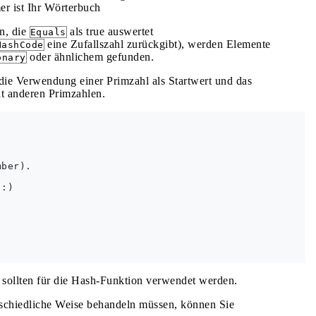
er ist Ihr Wörterbuch
n, die
als true auswertet
Equals
eine Zufallszahl zurückgibt), werden Elemente
HashCode
oder ähnlichem gefunden.
onary
 die Verwendung einer Primzahl als Startwert und das
it anderen Primzahlen.
ber).

:)





ollten für die Hash-Funktion verwendet werden.
rschiedliche Weise behandeln müssen, können Sie