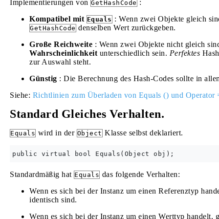
Implementierungen von
:
GetHashCode
Kompatibel mit
: Wenn zwei Objekte gleich si
Equals
denselben Wert zurückgeben.
GetHashCode
Große Reichweite
: Wenn zwei Objekte nicht gleich sin
Wahrscheinlichkeit
unterschiedlich sein.
Perfektes
Hashi
zur Auswahl steht.
Günstig
: Die Berechnung des Hash-Codes sollte in allen
Siehe:
Richtlinien zum Überladen von Equals () und Operator
Standard Gleiches Verhalten.
wird in der
Klasse selbst deklariert.
Equals
Object
Standardmäßig hat
das folgende Verhalten:
Equals
Wenn es sich bei der Instanz um einen Referenztyp hande
identisch sind.
Wenn es sich bei der Instanz um einen Werttyp handelt, 