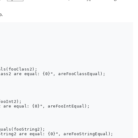
p.
ls(fooClass2);

ass2 are equal: {0}", areFooClassEqual);

ooInt2);

 are equal: {0}", areFooIntEqual);

uals(fooString2);

tring2 are equal: {0}", areFooStringEqual);
