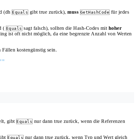
nd (dh
gibt true zurück),
muss
für jedes
Equals
GetHashCode
d (
sagt falsch), sollten die Hash-Codes mit
hoher
Equals
ng ist oft nicht möglich, da eine begrenzte Anzahl von Werten
 Fällen kostengünstig sein.
 ==
lt, gibt
nur dann true zurück, wenn die Referenzen
Equals
gibt
nur dann true zurück, wenn Typ und Wert gleich
Equals