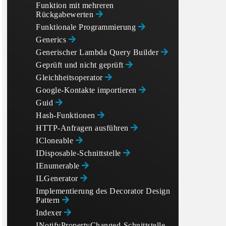
Funktion mit mehreren
Rückgabewerten
Funktionale Programmierung
Generics
Generischer Lambda Query Builder
Geprüft und nicht geprüft
Gleichheitsoperator
Google-Kontakte importieren
Guid
Hash-Funktionen
HTTP-Anfragen ausführen
ICloneable
IDisposable-Schnittstelle
IEnumerable
ILGenerator
Implementierung des Decorator Design
Pattern
Indexer
INotifyPropertyChanged-Schnittstelle