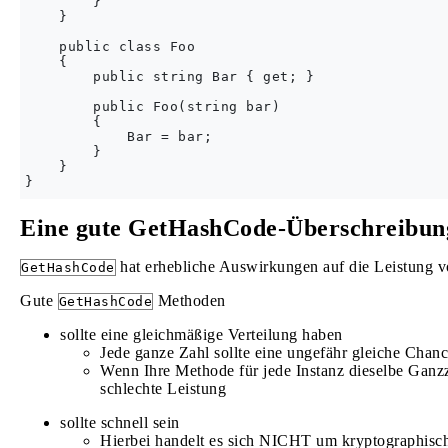
        }

    }

    public class Foo

    {

        public string Bar { get; }

        public Foo(string bar)

        {

            Bar = bar;

        }

    }

Eine gute GetHashCode-Überschreibun
hat erhebliche Auswirkungen auf die Leistung 
GetHashCode
Gute
Methoden
GetHashCode
sollte eine gleichmäßige Verteilung haben
Jede ganze Zahl sollte eine ungefähr gleiche Chanc
Wenn Ihre Methode für jede Instanz dieselbe Ganzza
schlechte Leistung
sollte schnell sein
Hierbei handelt es sich NICHT um kryptographisch