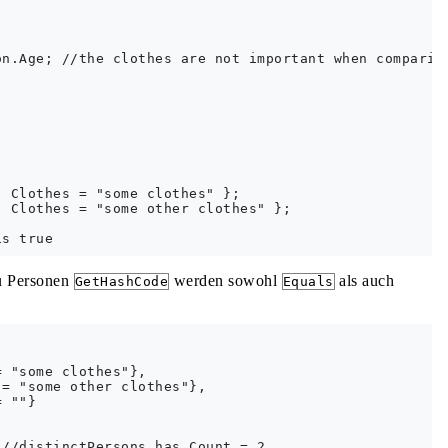
n.Age; //the clothes are not important when comparing
 Clothes = "some clothes" };

 Clothes = "some other clothes" };

u Personen
werden sowohl
als auch
GetHashCode
Equals
 "some clothes"},

= "some other clothes"},

 ""}
