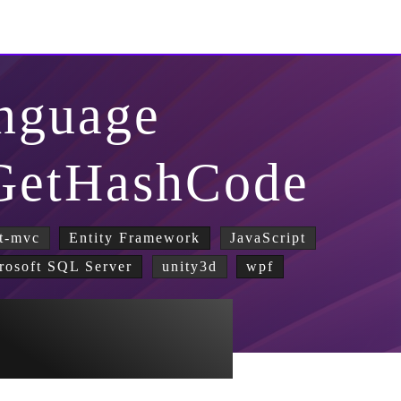
nguage
 GetHashCode
t-mvc
Entity Framework
JavaScript
rosoft SQL Server
unity3d
wpf