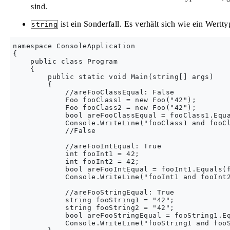
sind.
ist ein Sonderfall. Es verhält sich wie ein Wertty
string
namespace ConsoleApplication

{

    public class Program

    {

        public static void Main(string[] args)

        {

            //areFooClassEqual: False

            Foo fooClass1 = new Foo("42");

            Foo fooClass2 = new Foo("42");

            bool areFooClassEqual = fooClass1.Equa
            Console.WriteLine("fooClass1 and fooCl
            //False

            //areFooIntEqual: True

            int fooInt1 = 42;

            int fooInt2 = 42;

            bool areFooIntEqual = fooInt1.Equals(f
            Console.WriteLine("fooInt1 and fooInt2
            //areFooStringEqual: True

            string fooString1 = "42";

            string fooString2 = "42";

            bool areFooStringEqual = fooString1.Eq
            Console.WriteLine("fooString1 and fooS