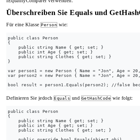
IEqualityComparer verwenden.
Überschreiben Sie Equals und GetHashC
Für eine Klasse
wie:
Person
public class Person

{

    public string Name { get; set; }

    public int Age { get; set; }

    public string Clothes { get; set; }

}

var person1 = new Person { Name = "Jon", Age = 20,
var person2 = new Person { Name = "Jon", Age = 20,
Definieren Sie jedoch
und
wie folgt:
Equals
GetHashCode
public class Person

{

    public string Name { get; set; }

    public int Age { get; set; }

    public string Clothes { get; set; }

    public override bool Equals(object obj)
