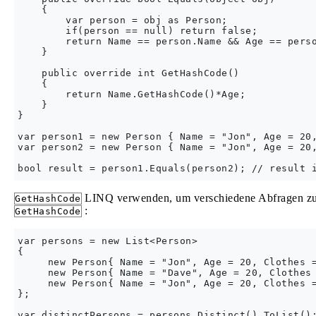
    {

        var person = obj as Person;

        if(person == null) return false;

        return Name == person.Name && Age == perso
    }

    public override int GetHashCode()

    {

        return Name.GetHashCode()*Age;

    }

}

var person1 = new Person { Name = "Jon", Age = 20,
var person2 = new Person { Name = "Jon", Age = 20,
LINQ verwenden, um verschiedene Abfragen z
GetHashCode
:
GetHashCode
var persons = new List<Person>

{

     new Person{ Name = "Jon", Age = 20, Clothes =
     new Person{ Name = "Dave", Age = 20, Clothes 
     new Person{ Name = "Jon", Age = 20, Clothes =
};
