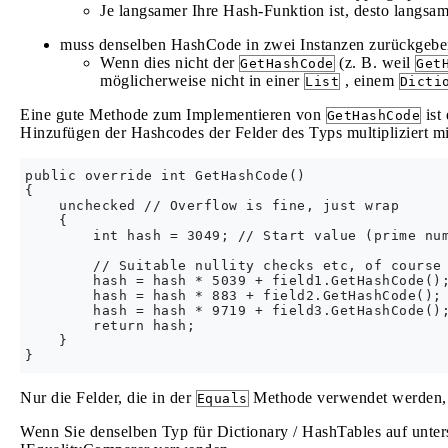
Je langsamer Ihre Hash-Funktion ist, desto langsam
muss denselben HashCode in zwei Instanzen zurückgebe
Wenn dies nicht der
(z. B. weil
GetHashCode
Get
möglicherweise nicht in einer
, einem
List
Dicti
Eine gute Methode zum Implementieren von
ist
GetHashCode
Hinzufügen der Hashcodes der Felder des Typs multipliziert m
public override int GetHashCode()

{

    unchecked // Overflow is fine, just wrap

    {

        int hash = 3049; // Start value (prime num
        // Suitable nullity checks etc, of course 
        hash = hash * 5039 + field1.GetHashCode();
        hash = hash * 883 + field2.GetHashCode();

        hash = hash * 9719 + field3.GetHashCode();
        return hash;

    }

Nur die Felder, die in der
Methode verwendet werden, s
Equals
Wenn Sie denselben Typ für Dictionary / HashTables auf unte