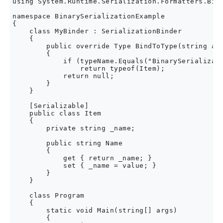
using System.Runtime.Serialization.Formatters.Bina
namespace BinarySerializationExample

{

    class MyBinder : SerializationBinder

    {

        public override Type BindToType(string ass
        {

            if (typeName.Equals("BinarySerializati
                return typeof(Item);

            return null;

        }

    }

    [Serializable]

    public class Item

    {

        private string _name;

        public string Name

        {

            get { return _name; }

            set { _name = value; }

        }

    }

    class Program

    {

        static void Main(string[] args)

        {
