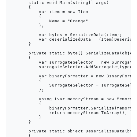
        static void Main(string[] args)

        {

            var item = new Item

            {

                Name = "Orange"

            };

            var bytes = SerializeData(item);

            var deserializedData = (Item)Deseriali
        }

        private static byte[] SerializeData(object
        {

            var surrogateSelector = new SurrogateS
            surrogateSelector.AddSurrogate(typeof(
            var binaryFormatter = new BinaryFormat
            {

                SurrogateSelector = surrogateSelec
            };

            using (var memoryStream = new MemorySt
            {

                binaryFormatter.Serialize(memorySt
                return memoryStream.ToArray();

            }

        }

        private static object DeserializeData(byte
        {
