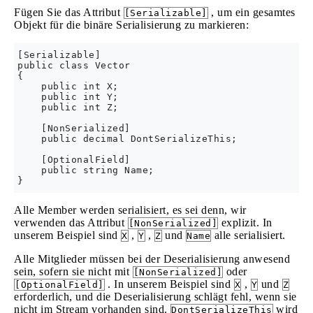
Fügen Sie das Attribut
, um ein gesamtes
[Serializable]
Objekt für die binäre Serialisierung zu markieren:
[Serializable]

public class Vector

{

    public int X;

    public int Y;

    public int Z;

    [NonSerialized]

    public decimal DontSerializeThis;

    [OptionalField]

    public string Name;

Alle Member werden serialisiert, es sei denn, wir
verwenden das Attribut
explizit. In
[NonSerialized]
unserem Beispiel sind
,
,
und
alle serialisiert.
X
Y
Z
Name
Alle Mitglieder müssen bei der Deserialisierung anwesend
sein, sofern sie nicht mit
oder
[NonSerialized]
. In unserem Beispiel sind
,
und
[OptionalField]
X
Y
Z
erforderlich, und die Deserialisierung schlägt fehl, wenn sie
nicht im Stream vorhanden sind.
wird
DontSerializeThis