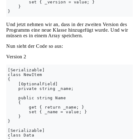
        set { _version = value; }

    }

Und jetzt nehmen wir an, dass in der zweiten Version des
Programms eine neue Klasse hinzugefügt wurde. Und wir
müssen es in einem Array speichern.
Nun sieht der Code so aus:
Version 2
[Serializable]

class NewItem

{

    [OptionalField]

    private string _name;

    public string Name

    {

        get { return _name; }

        set { _name = value; }

    }

}

[Serializable]

class Data
