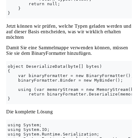
        return null;

    }

Jetzt können wir prüfen, welche Typen geladen werden und
auf dieser Basis entscheiden, was wir wirklich erhalten
möchten
Damit Sie eine Sammelmappe verwenden können, müssen
Sie sie dem BinaryFormatter hinzufügen.
object DeserializeData(byte[] bytes)

{

    var binaryFormatter = new BinaryFormatter();

    binaryFormatter.Binder = new MyBinder();

    using (var memoryStream = new MemoryStream(byt
        return binaryFormatter.Deserialize(memoryS
Die komplette Lösung
using System;

using System.IO;

using System.Runtime.Serialization;
