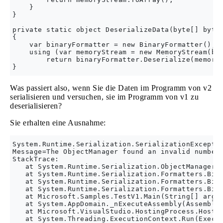
    }

}

private static object DeserializeData(byte[] bytes
{

    var binaryFormatter = new BinaryFormatter();

    using (var memoryStream = new MemoryStream(byt
        return binaryFormatter.Deserialize(memoryS
Was passiert also, wenn Sie die Daten im Programm von v2
serialisieren und versuchen, sie im Programm von v1 zu
deserialisieren?
Sie erhalten eine Ausnahme:
System.Runtime.Serialization.SerializationExceptio
Message=The ObjectManager found an invalid number 
StackTrace:

   at System.Runtime.Serialization.ObjectManager.D
   at System.Runtime.Serialization.Formatters.Bina
   at System.Runtime.Serialization.Formatters.Bina
   at System.Runtime.Serialization.Formatters.Bina
   at Microsoft.Samples.TestV1.Main(String[] args)
   at System.AppDomain._nExecuteAssembly(Assembly 
   at Microsoft.VisualStudio.HostingProcess.HostPr
   at System.Threading.ExecutionContext.Run(Execut