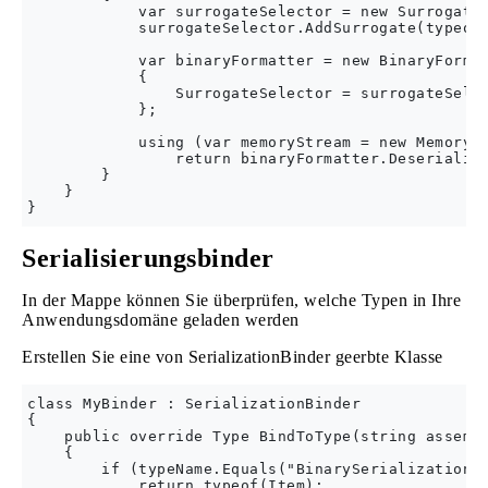
            var surrogateSelector = new SurrogateS
            surrogateSelector.AddSurrogate(typeof(
            var binaryFormatter = new BinaryFormat
            {

                SurrogateSelector = surrogateSelec
            };

            using (var memoryStream = new MemorySt
                return binaryFormatter.Deserialize
        }

    }

Serialisierungsbinder
In der Mappe können Sie überprüfen, welche Typen in Ihre
Anwendungsdomäne geladen werden
Erstellen Sie eine von SerializationBinder geerbte Klasse
class MyBinder : SerializationBinder

{

    public override Type BindToType(string assembl
    {

        if (typeName.Equals("BinarySerializationEx
            return typeof(Item);
