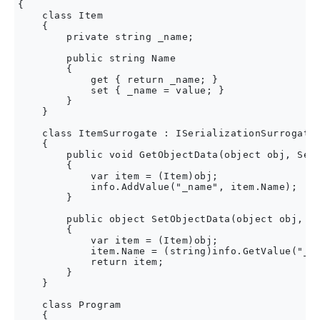
{

    class Item

    {

        private string _name;

        public string Name

        {

            get { return _name; }

            set { _name = value; }

        }

    }

    class ItemSurrogate : ISerializationSurrogate

    {

        public void GetObjectData(object obj, Seri
        {

            var item = (Item)obj;

            info.AddValue("_name", item.Name);

        }

        public object SetObjectData(object obj, Se
        {

            var item = (Item)obj;

            item.Name = (string)info.GetValue("_na
            return item;

        }

    }

    class Program

    {
