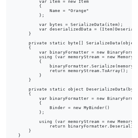
            var item = new Item

            {

                Name = "Orange"

            };

            var bytes = SerializeData(item);    

            var deserializedData = (Item)Deseriali
        }

        private static byte[] SerializeData(object
        {

            var binaryFormatter = new BinaryFormat
            using (var memoryStream = new MemorySt
            {

                binaryFormatter.Serialize(memorySt
                return memoryStream.ToArray();

            }

        }

        private static object DeserializeData(byte
        {

            var binaryFormatter = new BinaryFormat
            {

                Binder = new MyBinder()

            };

            using (var memoryStream = new MemorySt
                return binaryFormatter.Deserialize
        }

    }
