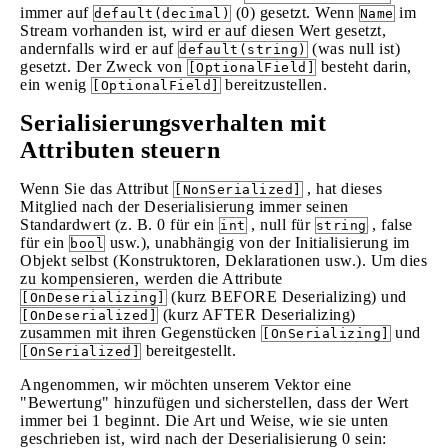
immer auf
(0) gesetzt. Wenn
im
default(decimal)
Name
Stream vorhanden ist, wird er auf diesen Wert gesetzt,
andernfalls wird er auf
(was null ist)
default(string)
gesetzt. Der Zweck von
besteht darin,
[OptionalField]
ein wenig
bereitzustellen.
[OptionalField]
Serialisierungsverhalten mit
Attributen steuern
Wenn Sie das Attribut
, hat dieses
[NonSerialized]
Mitglied nach der Deserialisierung immer seinen
Standardwert (z. B. 0 für ein
, null für
, false
int
string
für ein
usw.), unabhängig von der Initialisierung im
bool
Objekt selbst (Konstruktoren, Deklarationen usw.). Um dies
zu kompensieren, werden die Attribute
(kurz BEFORE Deserializing) und
[OnDeserializing]
(kurz AFTER Deserializing)
[OnDeserialized]
zusammen mit ihren Gegenstücken
und
[OnSerializing]
bereitgestellt.
[OnSerialized]
Angenommen, wir möchten unserem Vektor eine
"Bewertung" hinzufügen und sicherstellen, dass der Wert
immer bei 1 beginnt. Die Art und Weise, wie sie unten
geschrieben ist, wird nach der Deserialisierung 0 sein: