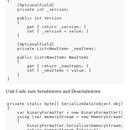
{

    [OptionalField]

    private int _version;

    public int Version

    {

        get { return _version; }

        set { _version = value; }

    }

    [OptionalField]

    private List<NewItem> _newItems;

    public List<NewItem> NewItems

    {

        get { return _newItems; }

        set { _newItems = value; }

    }

Und Code zum Serialisieren und Deserialisieren
private static byte[] SerializeData(object obj)

{

    var binaryFormatter = new BinaryFormatter();

    using (var memoryStream = new MemoryStream())

    {

        binaryFormatter.Serialize(memoryStream, ob
        return memoryStream.ToArray();
