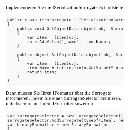
Implementieren Sie die ISerializationSurrogate-Schnittstelle
public class ItemSurrogate : ISerializationSurroga
{

    public void GetObjectData(object obj, Serializ
    {

        var item = (Item)obj;

        info.AddValue("_name", item.Name);

    }

    public object SetObjectData(object obj, Serial
    {

        var item = (Item)obj;

        item.Name = (string)info.GetValue("_name",
        return item;

    }

Dann müssen Sie Ihren IFormatter über die Surrogate
informieren, indem Sie einen SurrogateSelector definieren,
initialisieren und Ihrem IFormatter zuweisen
var surrogateSelector = new SurrogateSelector();

surrogateSelector.AddSurrogate(typeof(Item), new S
var binaryFormatter = new BinaryFormatter

{
