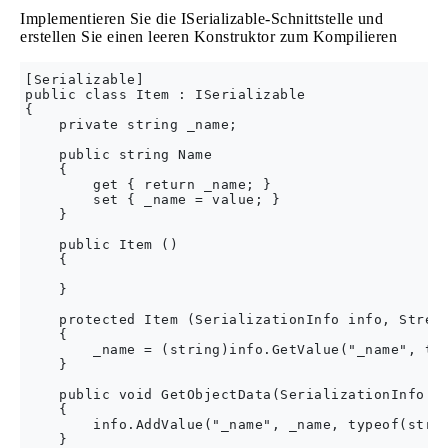
Implementieren Sie die ISerializable-Schnittstelle und
erstellen Sie einen leeren Konstruktor zum Kompilieren
[Serializable]

public class Item : ISerializable

{

    private string _name;

    public string Name

    {

        get { return _name; }

        set { _name = value; }

    }

    public Item ()

    {

    }

    protected Item (SerializationInfo info, Stream
    {

        _name = (string)info.GetValue("_name", typ
    }

    public void GetObjectData(SerializationInfo in
    {

        info.AddValue("_name", _name, typeof(strin
    }
