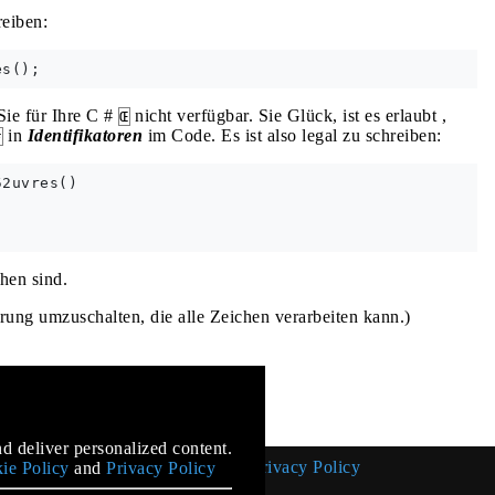
eiben:
Sie für Ihre C #
nicht verfügbar. Sie Glück, ist es erlaubt ,
Œ
in
Identifikatoren
im Code. Es ist also legal zu schreiben:
#
2uvres()

hen sind.
rung umzuschalten, die alle Zeichen verarbeiten kann.)
mentation
d deliver personalized content.
Cookie Policy
Privacy Policy
ie Policy
and
Privacy Policy