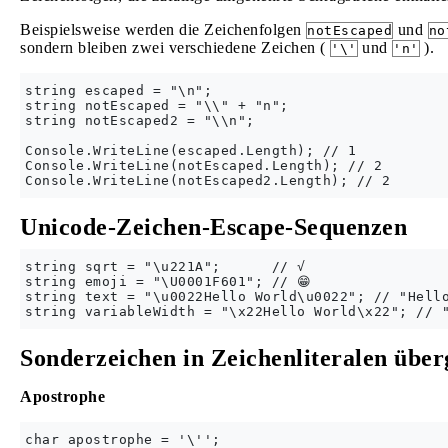
Beispielsweise werden die Zeichenfolgen
und
notEscaped
no
sondern bleiben zwei verschiedene Zeichen (
und
).
'\'
'n'
string escaped = "\n";

string notEscaped = "\\" + "n";

string notEscaped2 = "\\n";

Console.WriteLine(escaped.Length); // 1

Console.WriteLine(notEscaped.Length); // 2        
Unicode-Zeichen-Escape-Sequenzen
string sqrt = "\u221A";      // √

string emoji = "\U0001F601"; // 😁

string text = "\u0022Hello World\u0022"; // "Hello
Sonderzeichen in Zeichenliteralen übe
Apostrophe