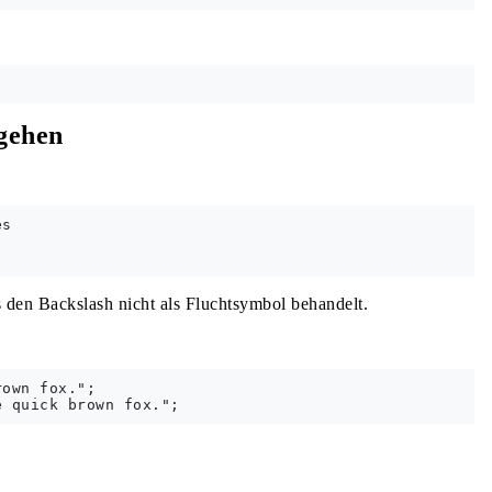
rgehen
s

 den Backslash nicht als Fluchtsymbol behandelt.
own fox.";
