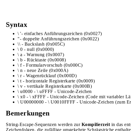
Syntax
\ '- einfaches Anführungszeichen (0x0027)
"- doppelte Anführungszeichen (0x0022)
\\ - Backslash (0x005C)
\ 0 - null (0x0000)
\ a - Warnung (0x0007)
\ b - Rücktaste (0x0008)
\ f - Formularvorschub (0x000C)
\ n - neue Zeile (0x000A)
\ r - Wagenrücklauf (0x000D)
\ t - horizontale Registerkarte (0x0009)
\ v - vertikale Registerkarte (0x000B)
\ u0000 - \ uFFFF - Unicode-Zeichen
\ x0 - \ xFFFF - Unicode-Zeichen (Code mit variabler L
\ U00000000 - \ U0010FFFF - Unicode-Zeichen (zum Er
Bemerkungen
String-Escape-Sequenzen werden zur
Kompilierzeit
in das en
Zeichenfolgen, die zufällige umgekehrte Schrägstriche enthal