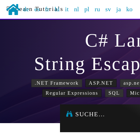
Learn Tutorials
de
es
fr
hi
it
nl
pl
ru
sv
ja
ko
C# La
String Esca
.NET Framework
ASP.NET
asp.ne
Regular Expressions
SQL
Mic
SUCHE…