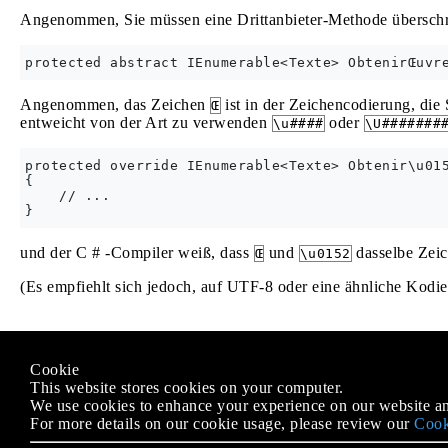
Angenommen, Sie müssen eine Drittanbieter-Methode überschr
Angenommen, das Zeichen
ist in der Zeichencodierung, die 
Œ
entweicht von der Art zu verwenden
oder
\u####
\U#######
protected override IEnumerable<Texte> Obtenir\u015
{

    // ...

und der C # -Compiler weiß, dass
und
dasselbe Zeic
Œ
\u0152
(Es empfiehlt sich jedoch, auf UTF-8 oder eine ähnliche Kodie
Modified text is an extract of the original
Stack Overflow Docu
Cookie
Lizenziert unter
CC BY-SA 3.0
This website stores cookies on your computer.
Nicht angeschlossen an
Stack Overflow
We use cookies to enhance your experience on our website an
For more details on our cookie usage, please review our
Cook