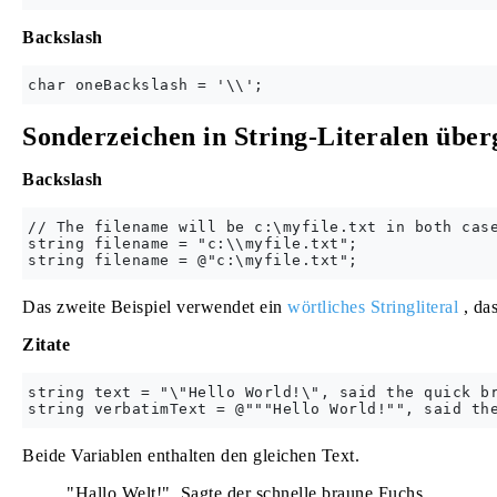
Backslash
Sonderzeichen in String-Literalen übe
Backslash
// The filename will be c:\myfile.txt in both case
string filename = "c:\\myfile.txt";

Das zweite Beispiel verwendet ein
wörtliches Stringliteral
, das
Zitate
string text = "\"Hello World!\", said the quick br
Beide Variablen enthalten den gleichen Text.
"Hallo Welt!", Sagte der schnelle braune Fuchs.