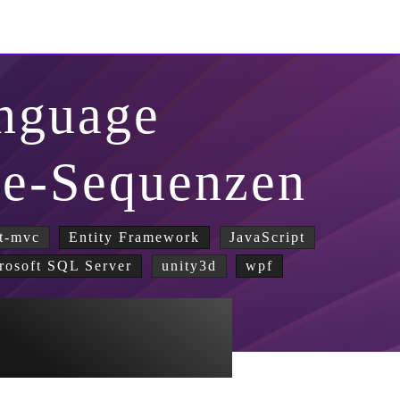
nguage
pe-Sequenzen
t-mvc
Entity Framework
JavaScript
rosoft SQL Server
unity3d
wpf