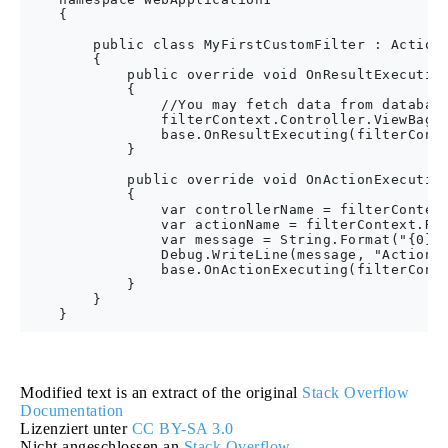
    {

        public class MyFirstCustomFilter : ActionF
        {

            public override void OnResultExecuting
            {

                //You may fetch data from database
                filterContext.Controller.ViewBag.G
                base.OnResultExecuting(filterConte
            }

            public override void OnActionExecuting
            {

                var controllerName = filterContext
                var actionName = filterContext.Rou
                var message = String.Format("{0} c
                Debug.WriteLine(message, "Action F
                base.OnActionExecuting(filterConte
            }

        }

Modified text is an extract of the original
Stack Overflow
Documentation
Lizenziert unter
CC BY-SA 3.0
Nicht angeschlossen an
Stack Overflow