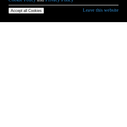
Leave this website
Accept all Cookies
Erste Schritte mit C # Language
.NET Compiler-Plattform (Roslyn)
Abhängigkeitsspritze
Aktionsfilter
Aliase von eingebauten Typen
Allgemeine Zeichenkettenoperationen
Anonyme Typen
Anweisung verwenden
Arrays
ASP.NET-Identität
AssemblyInfo.cs Beispiele
Async / await, Backgroundworker, Task- und