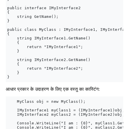
public interface IMyInterface2

{

    string GetName();

}

public class MyClass : IMyInterface1, IMyInterface
{

    string IMyInterface1.GetName()

    {

        return "IMyInterface1";

    }

    string IMyInterface2.GetName()

    {

        return "IMyInterface2";

    }

आधार प्रकार के उदाहरण के लिए एक वस्तु का कास्टिंग:
    MyClass obj = new MyClass();

    IMyInterface1 myClass1 = (IMyInterface1)obj;

    IMyInterface2 myClass2 = (IMyInterface2)obj;

    Console.WriteLine("I am : {0}", myClass1.GetNa
    Console.WriteLine("I am : {0}", myClass2.GetNa