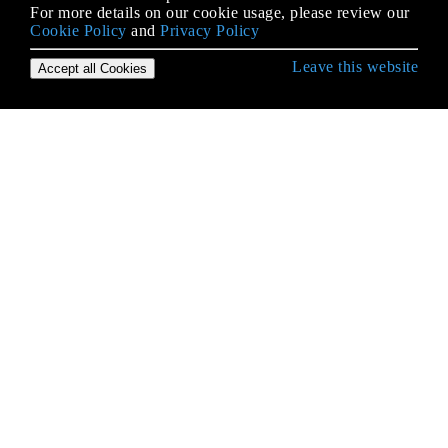
For more details on our cookie usage, please review our
Cookie Policy
and
Privacy Policy
Leave this website
Accept all Cookies
C # भाषा से शुरुआत करना
.NET कंपाइलर प्लेटफ़ॉर्म (रोज़लिन)
.NET में असुरक्षित कोड
Arrays
ASP.NET पहचान
Async / प्रतीक्षा, पृष्ठभूमिकार्य, टास्क और थ्रेड उदाहरण
Async-Await में सिंक्रनाइज़ेशन संदर्भ
Async-का इंतजार
BackgroundWorker
BigInteger