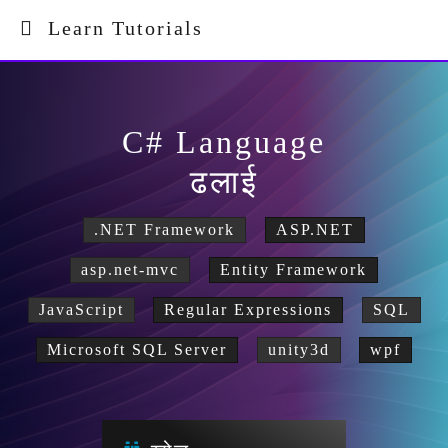
Learn Tutorials
C# Language
ढलाई
.NET Framework
ASP.NET
asp.net-mvc
Entity Framework
JavaScript
Regular Expressions
SQL
Microsoft SQL Server
unity3d
wpf