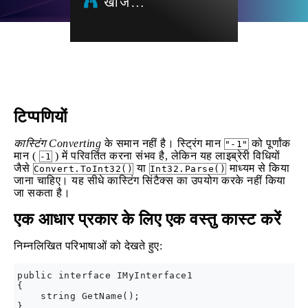
खोज…
टिप्पणियों
कास्टिंग
Converting
के समान नहीं है। स्ट्रिंग मान
को पूर्णांक
"-1"
मान (
) में परिवर्तित करना संभव है, लेकिन यह लाइब्रेरी विधियों
-1
जैसे
या
माध्यम से किया
Convert.ToInt32()
Int32.Parse()
जाना चाहिए। यह सीधे कास्टिंग सिंटैक्स का उपयोग करके नहीं किया
जा सकता है।
एक आधार प्रकार के लिए एक वस्तु कास्ट करें
निम्नलिखित परिभाषाओं को देखते हुए:
public interface IMyInterface1

{

    string GetName();

}
