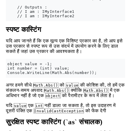
    // Outputs :

    // I am : IMyInterface1

स्पष्ट कास्टिंग
यदि आप जानते हैं कि एक मूल्य एक विशिष्ट प्रकार का है, तो आप इसे
उस प्रकार से स्पष्ट रूप से उस संदर्भ में उपयोग करने के लिए डाल
सकते हैं जहां उस प्रकार की आवश्यकता है।
object value = -1;

int number = (int) value;

अगर हमने सीधे
को
की कोशिश की, तो हमें एक
Math.Abs()
value
संकलन-समय अपवाद
क्योंकि
में एक
Math.Abs()
Math.Abs()
अधिभार नहीं है जो एक
को पैरामीटर के रूप में लेता है।
object
यदि
एक
नहीं डाला जा सकता है, तो इस उदाहरण में
value
int
दूसरी पंक्ति एक
को फेंक देगी
InvalidCastException
सुरक्षित स्पष्ट कास्टिंग (`as` संचालक)