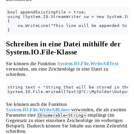
bool appendExistingFile = true;

using (System.IO.StreamWriter sw = new System.IO.S
{

    sw.WriteLine("This line will be appended to th
Schreiben in eine Datei mithilfe der
System.IO.File-Klasse
Sie können die Funktion
System.IO.File.WriteAllText
verwenden, um eine Zeichenfolge in eine Datei zu
schreiben.
string text = "String that will be stored in the f
Sie können auch die Funktion
System.IO.File.WriteAllLines
verwenden, die als zweiten
Parameter eine
empfängt (im
IEnumerable<String>
Gegensatz zu einer einzelnen Zeichenfolge im vorherigen
Beispiel). Dadurch können Sie Inhalte aus einem Zeilenfeld
schreiben.