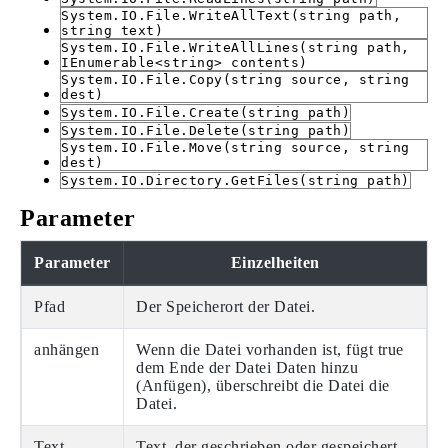
System.IO.File.WriteAllText(string path,
string text)
System.IO.File.WriteAllLines(string path,
IEnumerable<string> contents)
System.IO.File.Copy(string source, string
dest)
System.IO.File.Create(string path)
System.IO.File.Delete(string path)
System.IO.File.Move(string source, string
dest)
System.IO.Directory.GetFiles(string path)
Parameter
Parameter
Einzelheiten
Pfad
Der Speicherort der Datei.
anhängen
Wenn die Datei vorhanden ist, fügt true
dem Ende der Datei Daten hinzu
(Anfügen), überschreibt die Datei die
Datei.
Text
Text, der geschrieben oder gespeichert