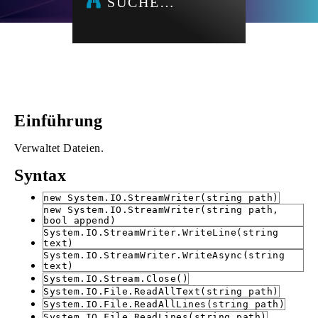
SUCHE…
Einführung
Verwaltet Dateien.
Syntax
new System.IO.StreamWriter(string path)
new System.IO.StreamWriter(string path,
bool append)
System.IO.StreamWriter.WriteLine(string
text)
System.IO.StreamWriter.WriteAsync(string
text)
System.IO.Stream.Close()
System.IO.File.ReadAllText(string path)
System.IO.File.ReadAllLines(string path)
System.IO.File.ReadLines(string path)