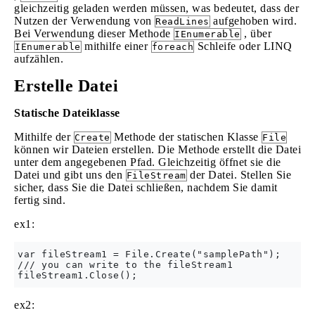
gleichzeitig geladen werden müssen, was bedeutet, dass der
Nutzen der Verwendung von
aufgehoben wird.
ReadLines
Bei Verwendung dieser Methode
, über
IEnumerable
mithilfe einer
Schleife oder LINQ
IEnumerable
foreach
aufzählen.
Erstelle Datei
Statische Dateiklasse
Mithilfe der
Methode der statischen Klasse
Create
File
können wir Dateien erstellen. Die Methode erstellt die Datei
unter dem angegebenen Pfad. Gleichzeitig öffnet sie die
Datei und gibt uns den
der Datei. Stellen Sie
FileStream
sicher, dass Sie die Datei schließen, nachdem Sie damit
fertig sind.
ex1:
var fileStream1 = File.Create("samplePath");

/// you can write to the fileStream1

ex2: