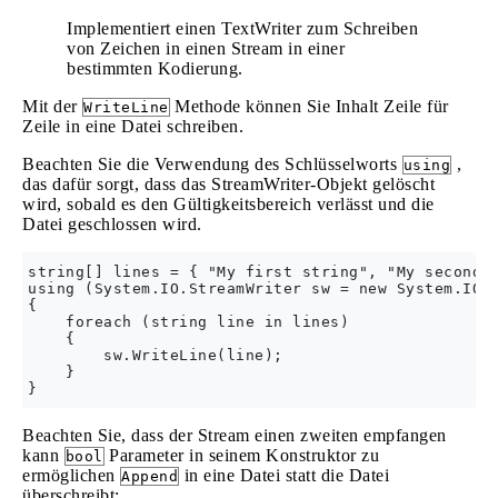
Implementiert einen TextWriter zum Schreiben
von Zeichen in einen Stream in einer
bestimmten Kodierung.
Mit der
Methode können Sie Inhalt Zeile für
WriteLine
Zeile in eine Datei schreiben.
Beachten Sie die Verwendung des Schlüsselworts
,
using
das dafür sorgt, dass das StreamWriter-Objekt gelöscht
wird, sobald es den Gültigkeitsbereich verlässt und die
Datei geschlossen wird.
string[] lines = { "My first string", "My second s
using (System.IO.StreamWriter sw = new System.IO.S
{

    foreach (string line in lines)

    {

        sw.WriteLine(line);

    }

Beachten Sie, dass der Stream einen zweiten empfangen
kann
Parameter in seinem Konstruktor zu
bool
ermöglichen
in eine Datei statt die Datei
Append
überschreibt: