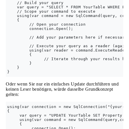
    // Build your query

    var query = "SELECT * FROM YourTable WHERE Pro
    // Scope your command to execute

    using(var command = new SqlCommand(query, conn
    {

         // Open your connection

         connection.Open();

         // Add your parameters here if necessary

         // Execute your query as a reader (again 
         using(var reader = command.ExecuteReader(
         {

               // Iterate through your results her
         }

    }

Oder wenn Sie nur ein einfaches Update durchführen und
keinen Leser benötigen, würde dasselbe Grundkonzept
gelten:
using(var connection = new SqlConnection("{your-co
{

     var query = "UPDATE YourTable SET Property = 
     using(var command = new SqlCommand(query,conn
     {

          connection.Open();
