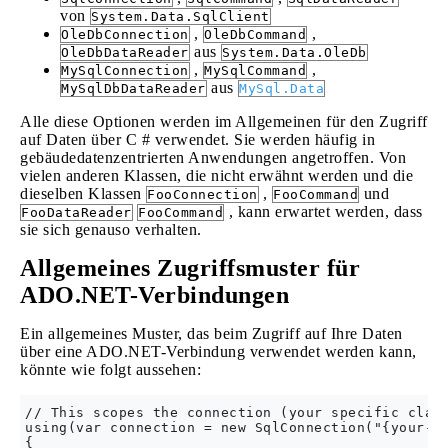
von
System.Data.SqlClient
,
,
OleDbConnection
OleDbCommand
aus
OleDbDataReader
System.Data.OleDb
,
,
MySqlConnection
MySqlCommand
aus
MySqlDbDataReader
MySql.Data
Alle diese Optionen werden im Allgemeinen für den Zugriff
auf Daten über C # verwendet. Sie werden häufig in
gebäudedatenzentrierten Anwendungen angetroffen. Von
vielen anderen Klassen, die nicht erwähnt werden und die
dieselben Klassen
,
und
FooConnection
FooCommand
, kann erwartet werden, dass
FooDataReader
FooCommand
sie sich genauso verhalten.
Allgemeines Zugriffsmuster für
ADO.NET-Verbindungen
Ein allgemeines Muster, das beim Zugriff auf Ihre Daten
über eine ADO.NET-Verbindung verwendet werden kann,
könnte wie folgt aussehen:
// This scopes the connection (your specific class
using(var connection = new SqlConnection("{your-co
{
