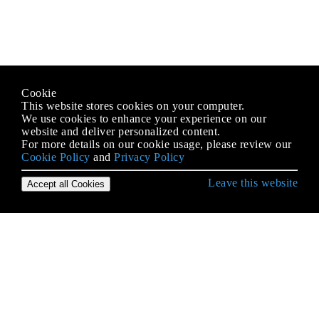
Cookie
This website stores cookies on your computer.
We use cookies to enhance your experience on our
website and deliver personalized content.
For more details on our cookie usage, please review our
Cookie Policy
and
Privacy Policy
Leave this website
Accept all Cookies
Erste Schritte mit C # Language
.NET Compiler-Plattform (Roslyn)
Abhängigkeitsspritze
Aktionsfilter
Aliase von eingebauten Typen