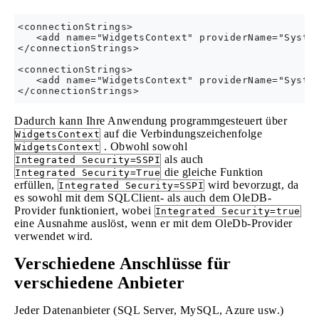
<connectionStrings> 

   <add name="WidgetsContext" providerName="System
</connectionStrings>

<connectionStrings> 

   <add name="WidgetsContext" providerName="System
Dadurch kann Ihre Anwendung programmgesteuert über
auf die Verbindungszeichenfolge
WidgetsContext
. Obwohl sowohl
WidgetsContext
als auch
Integrated Security=SSPI
die gleiche Funktion
Integrated Security=True
erfüllen,
wird bevorzugt, da
Integrated Security=SSPI
es sowohl mit dem SQLClient- als auch dem OleDB-
Provider funktioniert, wobei
Integrated Security=true
eine Ausnahme auslöst, wenn er mit dem OleDb-Provider
verwendet wird.
Verschiedene Anschlüsse für
verschiedene Anbieter
Jeder Datenanbieter (SQL Server, MySQL, Azure usw.)