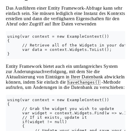
Das Ausführen einer Entity Framework-Abfrage kann sehr
einfach sein. Sie müssen lediglich eine Instanz des Kontexts
erstellen und dann die verfügbaren Eigenschaften für den
Abruf oder Zugriff auf Ihre Daten verwenden
using(var context = new ExampleContext())

{

      // Retrieve all of the Widgets in your datab
      var data = context.Widgets.ToList();

Entity Framework bietet auch ein umfangreiches System
zur Änderungsnachverfolgung, mit dem Sie die
Aktualisierung von Einträgen in Ihrer Datenbank abwickeln
können, indem Sie einfach die
-Methode
SaveChanges()
aufrufen, um Änderungen in die Datenbank zu verschieben:
using(var context = new ExampleContext())

{

      // Grab the widget you wish to update

      var widget = context.Widgets.Find(w => w.Id 
      // If it exists, update it

      if(widget != null)

      {

           // Update your widget and save your cha