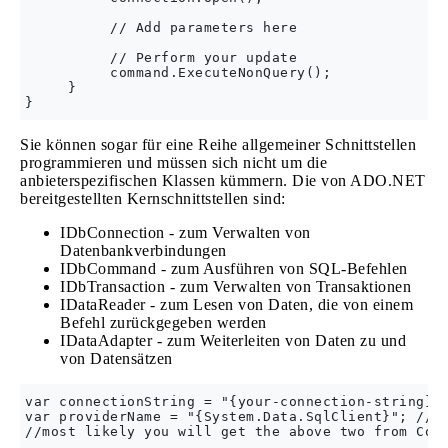
          // Add parameters here

          // Perform your update

          command.ExecuteNonQuery();

     }

Sie können sogar für eine Reihe allgemeiner Schnittstellen
programmieren und müssen sich nicht um die
anbieterspezifischen Klassen kümmern. Die von ADO.NET
bereitgestellten Kernschnittstellen sind:
IDbConnection - zum Verwalten von
Datenbankverbindungen
IDbCommand - zum Ausführen von SQL-Befehlen
IDbTransaction - zum Verwalten von Transaktionen
IDataReader - zum Lesen von Daten, die von einem
Befehl zurückgegeben werden
IDataAdapter - zum Weiterleiten von Daten zu und
von Datensätzen
var connectionString = "{your-connection-string}";
var providerName = "{System.Data.SqlClient}"; //fo
//most likely you will get the above two from Conn