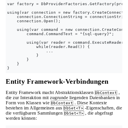
var factory = DbProviderFactories.GetFactory(provi
using(var connection = new factory.CreateConnectio
    connection.ConnectionString = connectionString
    connection.Open();

    using(var command = new connection.CreateComma
        command.CommandText = "{sql-query}";    //
        using(var reader = command.ExecuteReader()
            while(reader.Read()) {

                ...

            }

        }

    }

Entity Framework-Verbindungen
Entity Framework macht Abstraktionsklassen
,
DbContext
die zur Interaktion mit zugrunde liegenden Datenbanken in
Form von Klassen wie
. Diese Kontexte
DbContext
bestehen im Allgemeinen aus
-Eigenschaften, die
DbSet<T>
die verfügbaren Sammlungen
, die abgefragt
DbSet<T>
werden können: