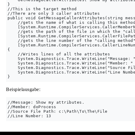
}

//This is the target method

//There are only 3 caller attributes

public void GetMessageCallerAttributes(string mess
    //gets the name of what is calling this method
    [System.Runtime.CompilerServices.CallerMemberN
    //gets the path of the file in which the "call
    [System.Runtime.CompilerServices.CallerFilePat
    //gets the line number of the "calling method"
    [System.Runtime.CompilerServices.CallerLineNum
{

    //Writes lines of all the attributes

    System.Diagnostics.Trace.WriteLine("Message: "
    System.Diagnostics.Trace.WriteLine("Member: " 
    System.Diagnostics.Trace.WriteLine("Source Fil
    System.Diagnostics.Trace.WriteLine("Line Numbe
Beispielausgabe:
//Message: Show my attributes.

//Member: doProcess

//Source File Path: c:\Path\To\The\File
