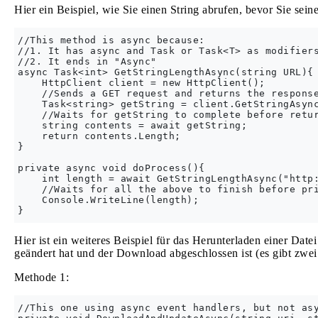
Hier ein Beispiel, wie Sie einen String abrufen, bevor Sie sei
//This method is async because:

//1. It has async and Task or Task<T> as modifiers
//2. It ends in "Async"

async Task<int> GetStringLengthAsync(string URL){

    HttpClient client = new HttpClient();

    //Sends a GET request and returns the response
    Task<string> getString = client.GetStringAsync
    //Waits for getString to complete before retur
    string contents = await getString;

    return contents.Length;

}

private async void doProcess(){

    int length = await GetStringLengthAsync("http:
    //Waits for all the above to finish before pri
    Console.WriteLine(length);

Hier ist ein weiteres Beispiel für das Herunterladen einer Date
geändert hat und der Download abgeschlossen ist (es gibt zwei
Methode 1:
//This one using async event handlers, but not asy