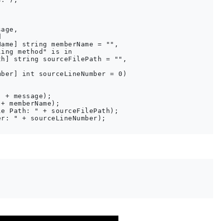
age,



ame] string memberName = "",

ing method" is in

h] string sourceFilePath = "",



ber] int sourceLineNumber = 0)

 + message);

+ memberName);

e Path: " + sourceFilePath);

r: " + sourceLineNumber);
