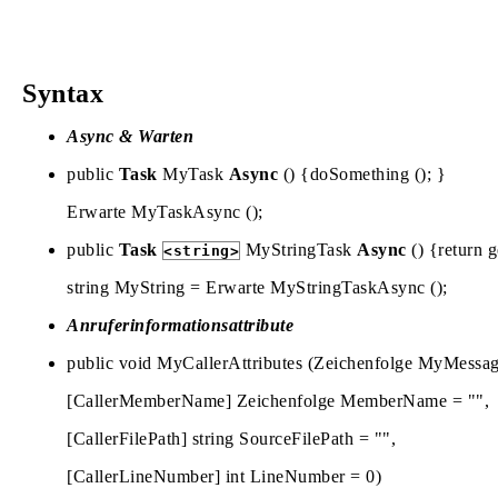
Syntax
Async & Warten
public
Task
MyTask
Async
() {doSomething (); }
Erwarte MyTaskAsync ();
public
Task
MyStringTask
Async
() {return g
<string>
string MyString = Erwarte MyStringTaskAsync ();
Anruferinformationsattribute
public void MyCallerAttributes (Zeichenfolge MyMessag
[CallerMemberName] Zeichenfolge MemberName = "",
[CallerFilePath] string SourceFilePath = "",
[CallerLineNumber] int LineNumber = 0)