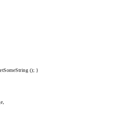
etSomeString (); }
e,