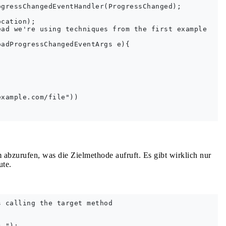
gressChangedEventHandler(ProgressChanged);

cation);

ad we're using techniques from the first example

adProgressChangedEventArgs e){

xample.com/file"))

abzurufen, was die Zielmethode aufruft. Es gibt wirklich nur
ute.
 calling the target method

.");
