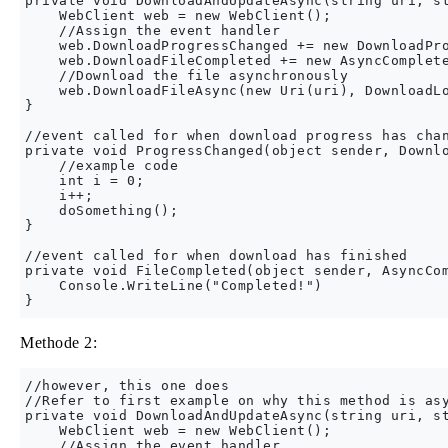
private void DownloadAndUpdateAsync(string uri, st
    WebClient web = new WebClient();

    //Assign the event handler

    web.DownloadProgressChanged += new DownloadPro
    web.DownloadFileCompleted += new AsyncComplete
    //Download the file asynchronously

    web.DownloadFileAsync(new Uri(uri), DownloadLo
}

//event called for when download progress has chan
private void ProgressChanged(object sender, Downlo
    //example code

    int i = 0;

    i++;

    doSomething();

}

//event called for when download has finished

private void FileCompleted(object sender, AsyncCom
    Console.WriteLine("Completed!")

Methode 2:
//however, this one does

//Refer to first example on why this method is asy
private void DownloadAndUpdateAsync(string uri, st
    WebClient web = new WebClient();

    //Assign the event handler
