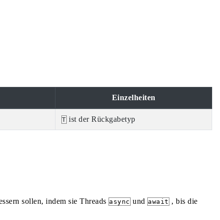
Einzelheiten
ist der Rückgabetyp
T
essern sollen, indem sie Threads
und
, bis die
async
await