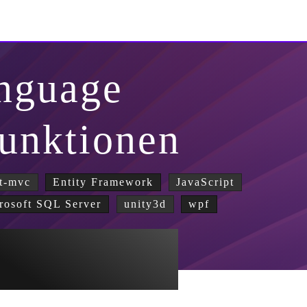
nguage
Funktionen
t-mvc
Entity Framework
JavaScript
rosoft SQL Server
unity3d
wpf