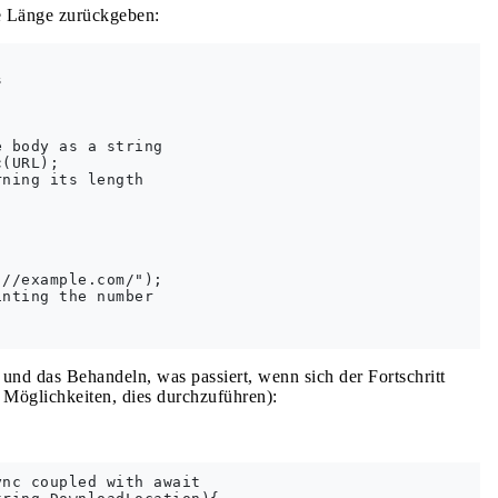
ne Länge zurückgeben:


 body as a string

(URL);

ning its length

//example.com/");

nting the number

i und das Behandeln, was passiert, wenn sich der Fortschritt
 Möglichkeiten, dies durchzuführen):
nc coupled with await
