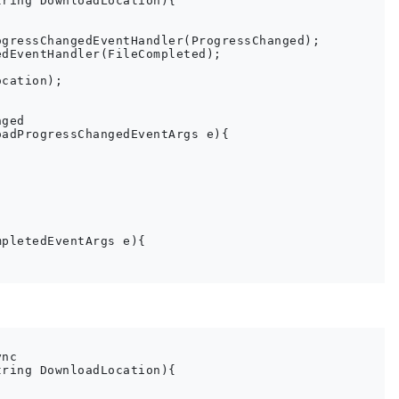
ring DownloadLocation){

gressChangedEventHandler(ProgressChanged);

dEventHandler(FileCompleted);

cation);

ged

adProgressChangedEventArgs e){

pletedEventArgs e){

nc

ring DownloadLocation){
