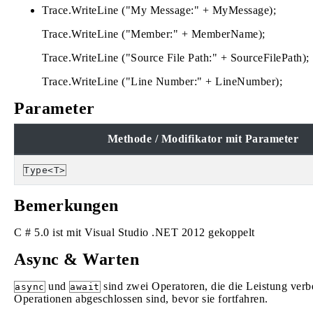
Trace.WriteLine ("My Message:" + MyMessage);
Trace.WriteLine ("Member:" + MemberName);
Trace.WriteLine ("Source File Path:" + SourceFilePath);
Trace.WriteLine ("Line Number:" + LineNumber);
Parameter
Methode / Modifikator mit Parameter
Type<T>
Bemerkungen
C # 5.0 ist mit Visual Studio .NET 2012 gekoppelt
Async & Warten
und
sind zwei Operatoren, die die Leistung verb
async
await
Operationen abgeschlossen sind, bevor sie fortfahren.