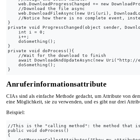
    web.DownloadProgressChanged += new DownloadPro
    //Download the file async

    web.DownloadFileAsync(new Uri(uri), DownloadLo
    //Notice how there is no complete event, inste
}

private void ProgressChanged(object sender, Downlo
    int i = 0;

    i++;

    doSomething();

}

private void doProcess(){

    //Wait for the download to finish

    await DownloadAndUpdateAsync(new Uri("http://e
    doSomething();

Anruferinformationsattribute
CIAs sind als einfache Methode gedacht, um Attribute von dem 
eine Möglichkeit, sie zu verwenden, und es gibt nur drei Attrib
Beispiel:
//This is the "calling method": the method that is
public void doProcess()

{

    GetMessageCallerAttributes("Show my attributes