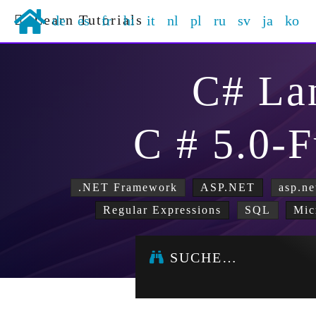
Learn Tutorials
de
es
fr
hi
it
nl
pl
ru
sv
ja
ko
C# La
C # 5.0-
.NET Framework
ASP.NET
asp.ne
Regular Expressions
SQL
Mic
SUCHE…