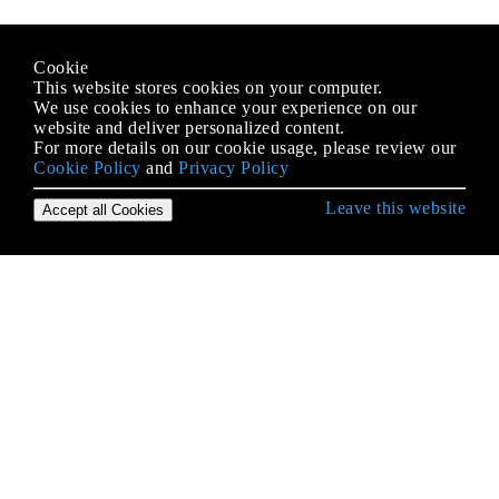
Cookie
This website stores cookies on your computer.
We use cookies to enhance your experience on our
website and deliver personalized content.
For more details on our cookie usage, please review our
Cookie Policy
and
Privacy Policy
Leave this website
Accept all Cookies
Erste Schritte mit C # Language
.NET Compiler-Plattform (Roslyn)
Abhängigkeitsspritze
Aktionsfilter
Aliase von eingebauten Typen
Allgemeine Zeichenkettenoperationen
Anonyme Typen