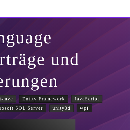
nguage
rträge und
erungen
t-mvc
Entity Framework
JavaScript
rosoft SQL Server
unity3d
wpf