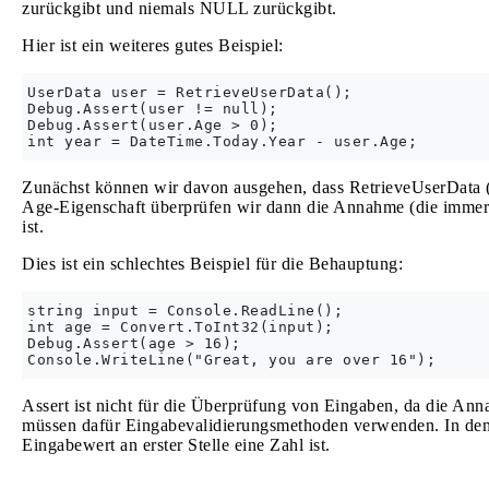
zurückgibt und niemals NULL zurückgibt.
Hier ist ein weiteres gutes Beispiel:
UserData user = RetrieveUserData();

Debug.Assert(user != null);

Debug.Assert(user.Age > 0);

Zunächst können wir davon ausgehen, dass RetrieveUserData (
Age-Eigenschaft überprüfen wir dann die Annahme (die immer wa
ist.
Dies ist ein schlechtes Beispiel für die Behauptung:
string input = Console.ReadLine();

int age = Convert.ToInt32(input);

Debug.Assert(age > 16);

Assert ist nicht für die Überprüfung von Eingaben, da die Anna
müssen dafür Eingabevalidierungsmethoden verwenden. In dem ob
Eingabewert an erster Stelle eine Zahl ist.