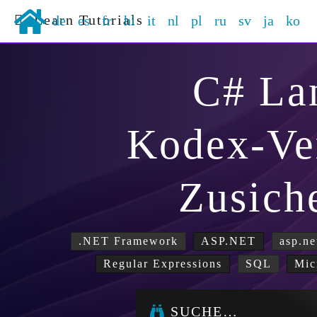
Learn Tutorials
de
es
fr
hi
it
nl
pl
ru
sv
ja
ko
C# La
Kodex-Ve
Zusich
.NET Framework
ASP.NET
asp.ne
Regular Expressions
SQL
Mic
SUCHE…