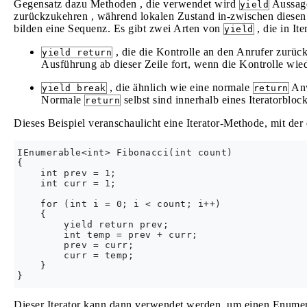
Gegensatz dazu Methoden , die verwendet wird
Aussage
yield
zurückzukehren , während lokalen Zustand in-zwischen diese
bilden eine Sequenz. Es gibt zwei Arten von
, die in It
yield
, die die Kontrolle an den Anrufer zurück
yield return
Ausführung ab dieser Zeile fort, wenn die Kontrolle wie
, die ähnlich wie eine normale
Anw
yield break
return
Normale
selbst sind innerhalb eines Iteratorbloc
return
Dieses Beispiel veranschaulicht eine Iterator-Methode, mit der
IEnumerable<int> Fibonacci(int count)

{

    int prev = 1;

    int curr = 1;

    for (int i = 0; i < count; i++)

    {

        yield return prev;

        int temp = prev + curr;

        prev = curr;

        curr = temp;

    }

Dieser Iterator kann dann verwendet werden, um einen Enumer