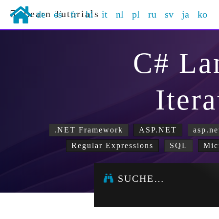
Learn Tutorials
de
es
fr
hi
it
nl
pl
ru
sv
ja
ko
C# La
Iter
.NET Framework
ASP.NET
asp.ne
Regular Expressions
SQL
Mic
SUCHE…