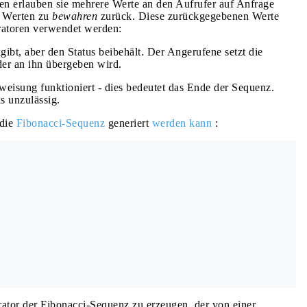
n erlauben sie mehrere Werte an den Aufrufer auf Anfrage
n Werten zu
bewahren
zurück. Diese zurückgegebenen Werte
eratoren verwendet werden:
gibt, aber den Status beibehält. Der Angerufene setzt die
der an ihn übergeben wird.
eisung funktioniert - dies bedeutet das Ende der Sequenz.
ks unzulässig.
 die
Fibonacci-Sequenz
generiert
werden kann
:
ator der Fibonacci-Sequenz zu erzeugen, der von einer