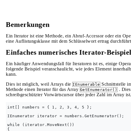
Bemerkungen
Ein Iterator ist eine Methode, ein Abruf-Accessor oder ein Oper
eine Auflistungsklasse mit dem Schlüsselwort ertrag durchführt
Einfaches numerisches Iterator-Beispie
Ein häufiger Anwendungsfall für Iteratoren ist es, einige Ope
folgende Beispiel veranschaulicht, wie jedes Element innerhal
kann.
Dies ist möglich, weil Arrays die
Schnittstelle i
IEnumerable
Methode einen Iterator für das Array
. Dies
GetEnumerator()
schreibgeschützter Vorwärtscursor über jeder Zahl im Array ist
int[] numbers = { 1, 2, 3, 4, 5 };

IEnumerator iterator = numbers.GetEnumerator();

while (iterator.MoveNext())

{
