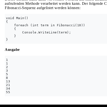
aufrufenden Methode verarbeitet werden kann. Der folgende Co
Fibonacci-Sequenz aufgelistet werden können:
void Main()

{

    foreach (int term in Fibonacci(10))

    {

        Console.WriteLine(term);

    }

Ausgabe
1

1

2

3

5

8

13

21

34
