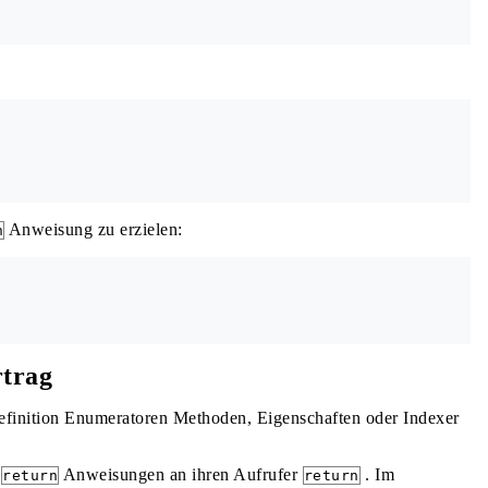
Anweisung zu erzielen:
h
rtrag
efinition Enumeratoren Methoden, Eigenschaften oder Indexer
n
Anweisungen an ihren Aufrufer
. Im
return
return