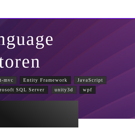
nguage
atoren
t-mvc
Entity Framework
JavaScript
rosoft SQL Server
unity3d
wpf