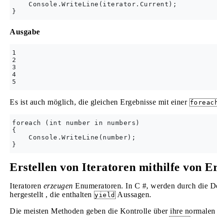
    Console.WriteLine(iterator.Current);

Ausgabe
1

2

3

4

Es ist auch möglich, die gleichen Ergebnisse mit einer
foreac
foreach (int number in numbers)

{

    Console.WriteLine(number);

Erstellen von Iteratoren mithilfe von E
Iteratoren
erzeugen
Enumeratoren. In C #, werden durch die D
hergestellt , die enthalten
Aussagen.
yield
Die meisten Methoden geben die Kontrolle über ihre normale