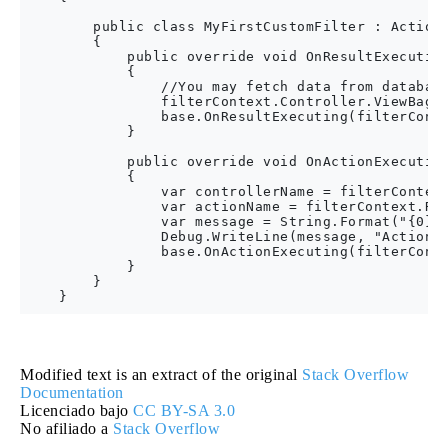
        public class MyFirstCustomFilter : ActionF
        {

            public override void OnResultExecuting
            {

                //You may fetch data from database
                filterContext.Controller.ViewBag.G
                base.OnResultExecuting(filterConte
            }

            public override void OnActionExecuting
            {

                var controllerName = filterContext
                var actionName = filterContext.Rou
                var message = String.Format("{0} c
                Debug.WriteLine(message, "Action F
                base.OnActionExecuting(filterConte
            }

        }

Modified text is an extract of the original
Stack Overflow
Documentation
Licenciado bajo
CC BY-SA 3.0
No afiliado a
Stack Overflow