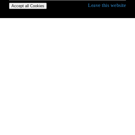
Leave this website
Accept all Cookies
Empezando con C # Language
Acceso a la carpeta compartida de la red con
nombre de usuario y contraseña.
Acceso a las bases de datos
Administración del sistema.Automation
Alias ​​de tipos incorporados
Almacenamiento en caché
Anotación de datos
Arboles de expresion
Archivo y Stream I / O
Argumentos con nombre
Argumentos nombrados y opcionales
Arrays