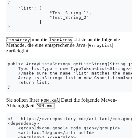
{

    "list": [

                "Test_String_1",

                "Test_String_2"

            ] 

nun die
-Liste an die folgende
JsonArray
JsonArray
Methode, die eine entsprechende Java-
ArrayList
zurückgibt:
public ArrayList<String> getListString(String json
    Type listType = new TypeToken<List<String>>() 
    //make sure the name 'list' matches the name o
    ArrayList<String> list = new Gson().fromJson(j
    return list;

Sie sollten Ihrer
Datei die folgende Maven-
POM.xml
Abhängigkeit
:
POM.xml
<!-- https://mvnrepository.com/artifact/com.google
<dependency>

    <groupId>com.google.code.gson</groupId>

    <artifactId>gson</artifactId>

    <version>2.7</version>
