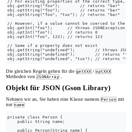
// For existing properties of the correct type, th
obj.getString("foo");        // returns "bar"

obj.optString("foo");        // returns "bar"

obj.optString("foo", "tux"); // returns "bar"

// However, if a value cannot be coerced to the re
obj.getInt("foo");      // throws JSONException

obj.optInt("foo");      // returns 0

obj.optInt("foo", 123); // returns 123

// Same if a property does not exist

obj.getString("undefined");        // throws JSONE
obj.optString("undefined");        // returns ""

Die gleichen Regeln gelten für die
/
getXXX
optXXX
Methoden von
.
JSONArray
Objekt für JSON (Gson Library)
Nehmen wir an, Sie haben eine Klasse namens
mit
Person
nur
name
private class Person {

    public String name;

    public Person(String name) {
