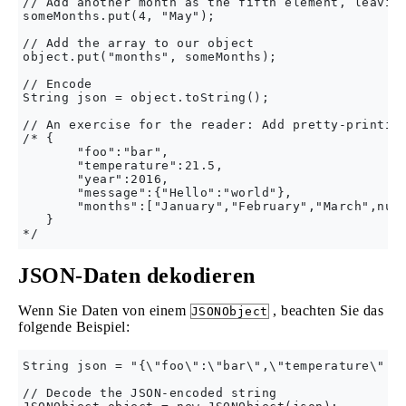
// Add another month as the fifth element, leaving
someMonths.put(4, "May");

// Add the array to our object

object.put("months", someMonths);

// Encode

String json = object.toString();

// An exercise for the reader: Add pretty-printing
/* {

       "foo":"bar",

       "temperature":21.5,

       "year":2016,

       "message":{"Hello":"world"},

       "months":["January","February","March",null
   }

JSON-Daten dekodieren
Wenn Sie Daten von einem
, beachten Sie das
JSONObject
folgende Beispiel:
String json = "{\"foo\":\"bar\",\"temperature\":21
// Decode the JSON-encoded string
