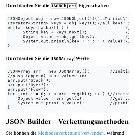
Durchlaufen Sie die
Eigenschaften
JSONObject
JSONObject obj = new JSONObject("{\"isMarried\":\"
Iterator<String> keys = obj.keys();//all keys: isM
while (keys.hasNext()) {                      //as
      String key = keys.next();               //ge
      Object value = obj.get(key);            //ge
      System.out.println(key + " : " + value);//pr
Durchlaufen Sie die
Werte
JSONArray
JSONArray arr = new JSONArray();        //Initiali
//push (append) some values in:

arr.put("Stack");

arr.put("Over");

arr.put("Flow");

for (int i = 0; i < arr.length(); i++) {//iterate 
    Object value = arr.get(i);          //get valu
    System.out.println(value);          //print ea
JSON Builder - Verkettungsmethoden
Sie können die
Methodenverkettung verwenden,
während