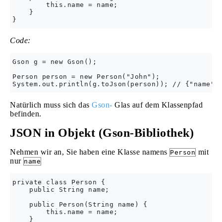
        this.name = name;

    }

Code:
Gson g = new Gson();

Person person = new Person("John");

Natürlich muss sich das
Gson-
Glas auf dem Klassenpfad
befinden.
JSON in Objekt (Gson-Bibliothek)
Nehmen wir an, Sie haben eine Klasse namens
mit
Person
nur
name
private class Person {

    public String name;

    public Person(String name) {

        this.name = name;

    }
