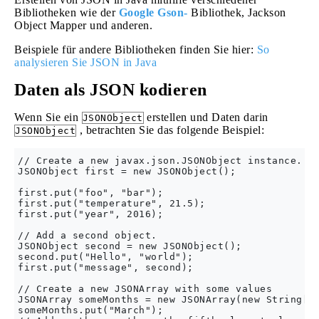
Bibliotheken wie der
Google Gson-
Bibliothek, Jackson
Object Mapper und anderen.
Beispiele für andere Bibliotheken finden Sie hier:
So
analysieren Sie JSON in Java
Daten als JSON kodieren
Wenn Sie ein
erstellen und Daten darin
JSONObject
, betrachten Sie das folgende Beispiel:
JSONObject
// Create a new javax.json.JSONObject instance.

JSONObject first = new JSONObject();

first.put("foo", "bar");

first.put("temperature", 21.5);

first.put("year", 2016);

// Add a second object.

JSONObject second = new JSONObject();

second.put("Hello", "world");

first.put("message", second);

// Create a new JSONArray with some values

JSONArray someMonths = new JSONArray(new String[] 
someMonths.put("March");
