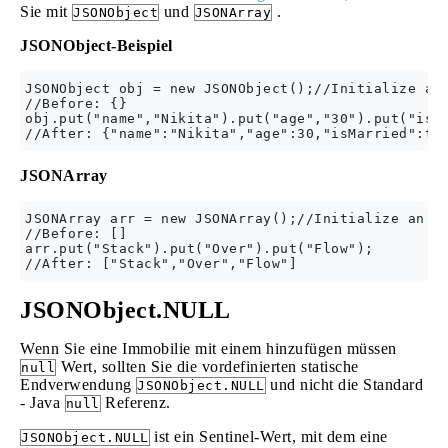
Sie mit
und
.
JSONObject
JSONArray
JSONObject-Beispiel
JSONObject obj = new JSONObject();//Initialize an 
//Before: {}

obj.put("name","Nikita").put("age","30").put("isMa
JSONArray
JSONArray arr = new JSONArray();//Initialize an em
//Before: []

arr.put("Stack").put("Over").put("Flow");

JSONObject.NULL
Wenn Sie eine Immobilie mit einem hinzufügen müssen
Wert, sollten Sie die vordefinierten statische
null
Endverwendung
und nicht die Standard
JSONObject.NULL
- Java
Referenz.
null
ist ein Sentinel-Wert, mit dem eine
JSONObject.NULL