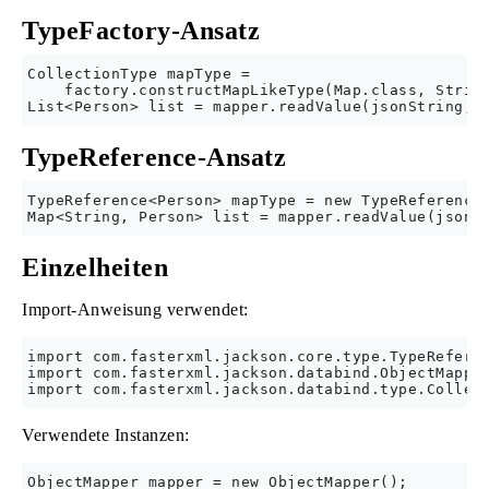
TypeFactory-Ansatz
CollectionType mapType = 

    factory.constructMapLikeType(Map.class, String
TypeReference-Ansatz
TypeReference<Person> mapType = new TypeReference<
Einzelheiten
Import-Anweisung verwendet:
import com.fasterxml.jackson.core.type.TypeReferen
import com.fasterxml.jackson.databind.ObjectMapper
Verwendete Instanzen:
ObjectMapper mapper = new ObjectMapper();
