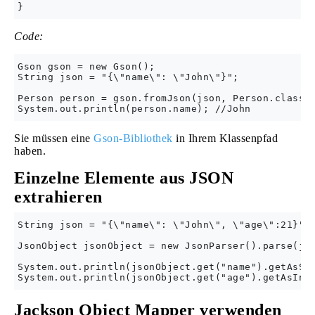
Code:
Gson gson = new Gson();

String json = "{\"name\": \"John\"}";

Person person = gson.fromJson(json, Person.class);
Sie müssen eine
Gson-Bibliothek
in Ihrem Klassenpfad
haben.
Einzelne Elemente aus JSON
extrahieren
String json = "{\"name\": \"John\", \"age\":21}";

JsonObject jsonObject = new JsonParser().parse(jso
System.out.println(jsonObject.get("name").getAsStr
Jackson Object Mapper verwenden