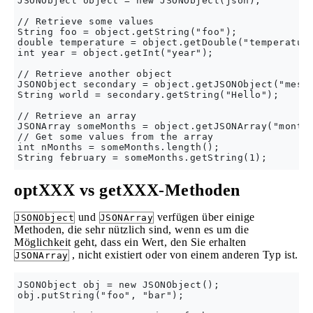
JSONObject object = new JSONObject(json);

// Retrieve some values

String foo = object.getString("foo");

double temperature = object.getDouble("temperature
int year = object.getInt("year");

// Retrieve another object

JSONObject secondary = object.getJSONObject("messa
String world = secondary.getString("Hello");

// Retrieve an array

JSONArray someMonths = object.getJSONArray("months
// Get some values from the array

int nMonths = someMonths.length();

optXXX vs getXXX-Methoden
und
verfügen über einige
JSONObject
JSONArray
Methoden, die sehr nützlich sind, wenn es um die
Möglichkeit geht, dass ein Wert, den Sie erhalten
, nicht existiert oder von einem anderen Typ ist.
JSONArray
JSONObject obj = new JSONObject();

obj.putString("foo", "bar");
