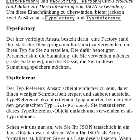
und
direkt
erstellen
List<Person>
Map<String, Person>
(und daher zur Deserialisierung von JSON verwenden)
.
Um diese Einschränkung zu überwinden, bietet jackson
zwei Ansätze an -
und
.
TypeFactory
TypeReference
TypeFactory
Der hier verfolgte Ansatz besteht darin, eine Factory (und
ihre statische Dienstprogrammfunktion) zu verwenden, um
Ihren Typ für Sie zu erstellen. Die dafür benötigten
Parameter sind die Sammlung, die Sie verwenden möchten
(Liste, Satz usw.), und die Klasse, die Sie in dieser
Sammlung speichern möchten.
TypReferenz
Der Typ-Referenz-Ansatz scheint einfacher zu sein, da er
Ihnen weniger Schreibarbeit erspart und sauberer aussieht.
TypeReference akzeptiert einen Typparameter, bei dem Sie
den gewünschten Typ
. Sie instanziieren
List<Person>
dieses TypeReference-Objekt einfach und verwenden es als
Typcontainer.
Sehen wir uns nun an, wie Sie Ihr JSON tatsächlich in ein
Java-Objekt deserialisieren. Wenn Ihr JSON als Array
formatiert ist, können Sie es als Liste deserialisieren. Wenn