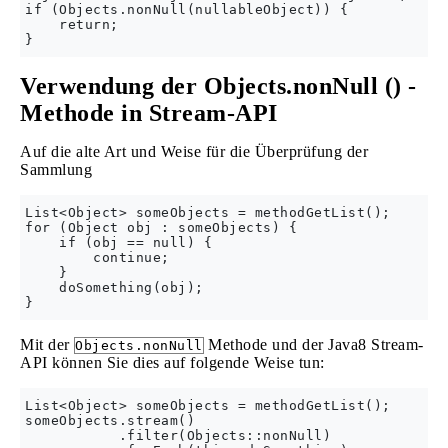
if (Objects.nonNull(nullableObject)) {

    return;

Verwendung der Objects.nonNull () -
Methode in Stream-API
Auf die alte Art und Weise für die Überprüfung der
Sammlung
List<Object> someObjects = methodGetList();

for (Object obj : someObjects) {

    if (obj == null) {

        continue;

    }

    doSomething(obj);

Mit der
Methode und der Java8 Stream-
Objects.nonNull
API können Sie dies auf folgende Weise tun:
List<Object> someObjects = methodGetList();

someObjects.stream()

           .filter(Objects::nonNull)
