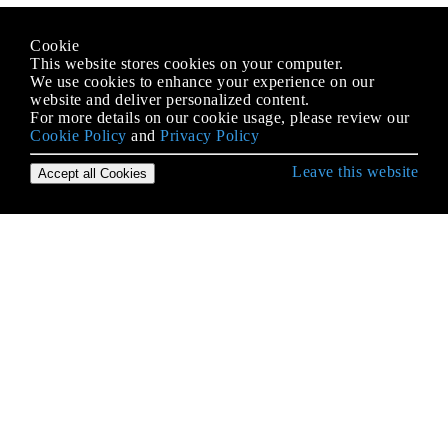
Cookie
This website stores cookies on your computer.
We use cookies to enhance your experience on our
website and deliver personalized content.
For more details on our cookie usage, please review our
Cookie Policy
and
Privacy Policy
Leave this website
Accept all Cookies
Erste Schritte mit Java Language
2D-Grafiken in Java
Alternative Sammlungen
Anmerkungen
Apache Commons Lang
AppDynamics und TIBCO BusinessWorks
Instrumentation für einfache Integration
Applets