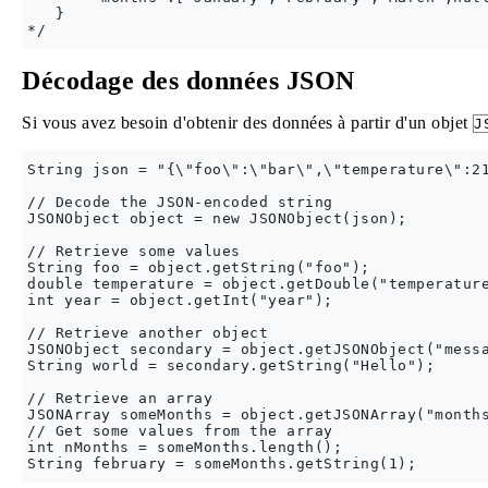
   }

Décodage des données JSON
Si vous avez besoin d'obtenir des données à partir d'un objet
J
String json = "{\"foo\":\"bar\",\"temperature\":21
// Decode the JSON-encoded string

JSONObject object = new JSONObject(json);

// Retrieve some values

String foo = object.getString("foo");

double temperature = object.getDouble("temperature
int year = object.getInt("year");

// Retrieve another object

JSONObject secondary = object.getJSONObject("messa
String world = secondary.getString("Hello");

// Retrieve an array

JSONArray someMonths = object.getJSONArray("months
// Get some values from the array

int nMonths = someMonths.length();
