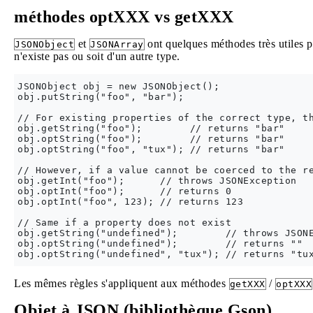
méthodes optXXX vs getXXX
et
ont quelques méthodes très utiles p
JSONObject
JSONArray
n'existe pas ou soit d'un autre type.
JSONObject obj = new JSONObject();

obj.putString("foo", "bar");

// For existing properties of the correct type, th
obj.getString("foo");        // returns "bar"

obj.optString("foo");        // returns "bar"

obj.optString("foo", "tux"); // returns "bar"

// However, if a value cannot be coerced to the re
obj.getInt("foo");      // throws JSONException

obj.optInt("foo");      // returns 0

obj.optInt("foo", 123); // returns 123

// Same if a property does not exist

obj.getString("undefined");        // throws JSONE
obj.optString("undefined");        // returns ""

Les mêmes règles s'appliquent aux méthodes
/
getXXX
optXXX
Objet à JSON (bibliothèque Gson)