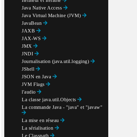
Itérateur et Iterable
Java Native Access
Java Virtual Machine (JVM)
JavaBean
JAXB
JAX-WS
JMX
JNDI
Journalisation (java.util.logging)
JShell
JSON en Java
JVM Flags
l'audio
La classe java.util.Objects
La commande Java - "java" et "javaw"
La mise en réseau
La sérialisation
Le Classpath