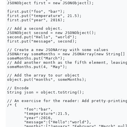
JSONObject first = new JSONObject();

first.put("foo", "bar");

first.put("temperature", 21.5);

first.put("year", 2016);

// Add a second object.

JSONObject second = new JSONObject();

second.put("Hello", "world");

first.put("message", second);

// Create a new JSONArray with some values

JSONArray someMonths = new JSONArray(new String[] 
someMonths.put("March");

// Add another month as the fifth element, leaving
someMonths.put(4, "May");

// Add the array to our object

object.put("months", someMonths);

// Encode

String json = object.toString();

// An exercise for the reader: Add pretty-printing
/* {

       "foo":"bar",

       "temperature":21.5,

       "year":2016,

       "message":{"Hello":"world"},

       "months":["January","February","March",null