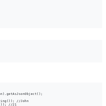


n).getAsJsonObject();

ing()); //John
