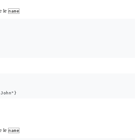
e le
name
e le
name