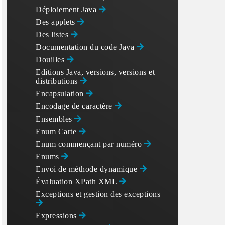
Déploiement Java
Des applets
Des listes
Documentation du code Java
Douilles
Editions Java, versions, versions et
months\":[\"January\",\"February\",\"March\",null,\"M
distributions
Encapsulation
Encodage de caractère
Ensembles
Enum Carte
Enum commençant par numéro
Enums
Envoi de méthode dynamique
Évaluation XPath XML
Exceptions et gestion des exceptions
Expressions