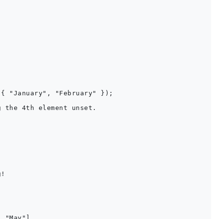
{ "January", "February" });

 the 4th element unset.

!

,"May"]
