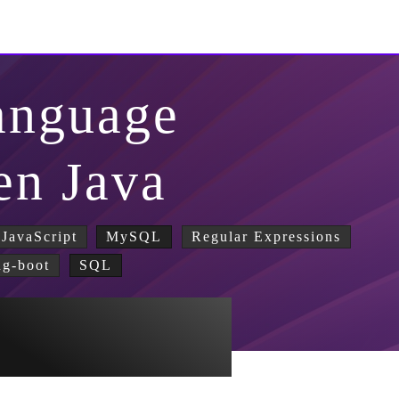
anguage
en Java
JavaScript
MySQL
Regular Expressions
ng-boot
SQL