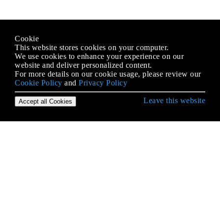
Cookie
This website stores cookies on your computer.
We use cookies to enhance your experience on our
website and deliver personalized content.
For more details on our cookie usage, please review our
Cookie Policy
and
Privacy Policy
Leave this website
Accept all Cookies
Erste Schritte mit Java Language
2D-Grafiken in Java
Alternative Sammlungen
Anmerkungen
Apache Commons Lang
AppDynamics und TIBCO BusinessWorks
Instrumentation für einfache Integration