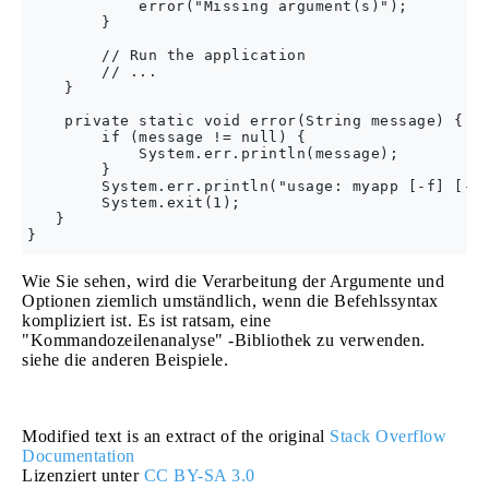
            error("Missing argument(s)");

        }      

        // Run the application

        // ...

    }

    private static void error(String message) {

        if (message != null) {

            System.err.println(message);

        }

        System.err.println("usage: myapp [-f] [-c]
        System.exit(1);

   }

Wie Sie sehen, wird die Verarbeitung der Argumente und
Optionen ziemlich umständlich, wenn die Befehlssyntax
kompliziert ist. Es ist ratsam, eine
"Kommandozeilenanalyse" -Bibliothek zu verwenden.
siehe die anderen Beispiele.
Modified text is an extract of the original
Stack Overflow
Documentation
Lizenziert unter
CC BY-SA 3.0