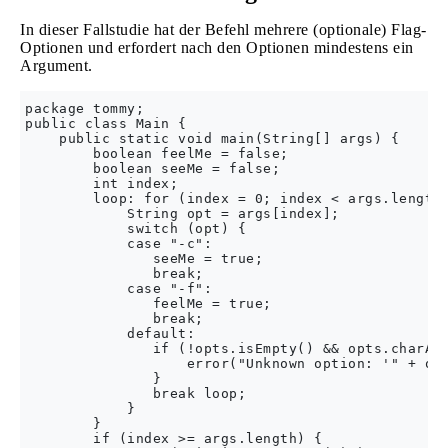
In dieser Fallstudie hat der Befehl mehrere (optionale) Flag-
Optionen und erfordert nach den Optionen mindestens ein
Argument.
package tommy;

public class Main {

    public static void main(String[] args) {

        boolean feelMe = false;

        boolean seeMe = false;

        int index;

        loop: for (index = 0; index < args.length;
            String opt = args[index];

            switch (opt) {

            case "-c":

               seeMe = true;

               break;

            case "-f":

               feelMe = true;

               break;

            default:

               if (!opts.isEmpty() && opts.charAt(
                   error("Unknown option: '" + opt
               }

               break loop;

            }

        }

        if (index >= args.length) {
