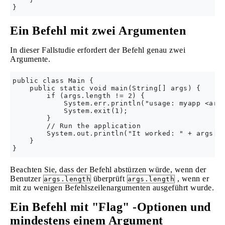
Ein Befehl mit zwei Argumenten
In dieser Fallstudie erfordert der Befehl genau zwei
Argumente.
public class Main {

    public static void main(String[] args) {

        if (args.length != 2) {

            System.err.println("usage: myapp <arg1
            System.exit(1);

        }

        // Run the application

        System.out.println("It worked: " + args[0]
    }

Beachten Sie, dass der Befehl abstürzen würde, wenn der
Benutzer
überprüft
, wenn er
args.length
args.length
mit zu wenigen Befehlszeilenargumenten ausgeführt wurde.
Ein Befehl mit "Flag" -Optionen und
mindestens einem Argument