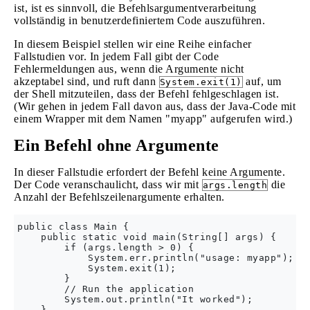
ist, ist es sinnvoll, die Befehlsargumentverarbeitung
vollständig in benutzerdefiniertem Code auszuführen.
In diesem Beispiel stellen wir eine Reihe einfacher
Fallstudien vor. In jedem Fall gibt der Code
Fehlermeldungen aus, wenn die Argumente nicht
akzeptabel sind, und ruft dann
auf, um
System.exit(1)
der Shell mitzuteilen, dass der Befehl fehlgeschlagen ist.
(Wir gehen in jedem Fall davon aus, dass der Java-Code mit
einem Wrapper mit dem Namen "myapp" aufgerufen wird.)
Ein Befehl ohne Argumente
In dieser Fallstudie erfordert der Befehl keine Argumente.
Der Code veranschaulicht, dass wir mit
die
args.length
Anzahl der Befehlszeilenargumente erhalten.
public class Main {

    public static void main(String[] args) {

        if (args.length > 0) {

            System.err.println("usage: myapp");

            System.exit(1);

        }

        // Run the application

        System.out.println("It worked");

    }
