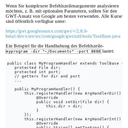
Wenn Sie komplexere Befehlszeilenargumente analysieren
möchten, z. B. mit optionalen Parametern, sollten Sie den
GWT-Ansatz von Google am besten verwenden. Alle Kurse
sind öffentlich verfügbar unter:
https://gwt.googlesource.com/gwt/+/2.8.0-
beta1/dev/core/src/com/google/gwt/util/tools/ToolBase.java
Ein Beispiel für die Handhabung des Befehlszeile-
lautet:
myprogram -dir "~/Documents" -port 8888
public class MyProgramHandler extends ToolBase {

   protected File dir;

   protected int port;

   // getters for dir and port

   ...

   public MyProgramHandler() {

       this.registerHandler(new ArgHandlerDir() {

            @Override

            public void setDir(File dir) {

                this.dir = dir;

            }

       });

       this.registerHandler(new ArgHandlerInt() {

            @Override

            public String[] getTagArgs() {
