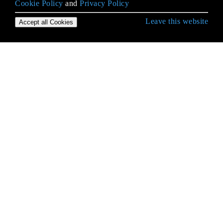
Cookie Policy
and
Privacy Policy
Leave this website
Accept all Cookies
Erste Schritte mit Java Language
2D-Grafiken in Java
Alternative Sammlungen
Anmerkungen
Apache Commons Lang
AppDynamics und TIBCO BusinessWorks
Instrumentation für einfache Integration
Applets
Arrays
Atomtypen
Audio
Aufteilen einer Schnur in Teile mit fester Länge