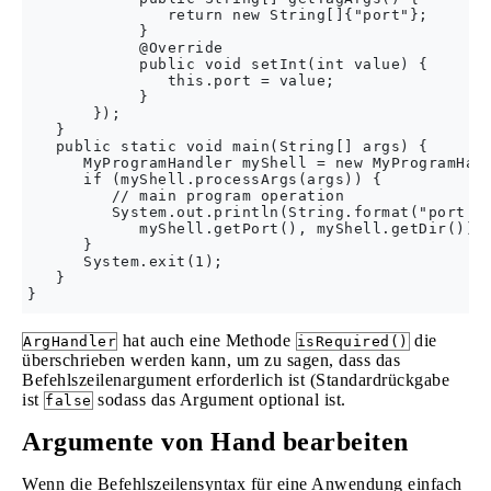
               return new String[]{"port"};

            }

            @Override

            public void setInt(int value) {

               this.port = value;

            }

       });

   }

   public static void main(String[] args) {

      MyProgramHandler myShell = new MyProgramHand
      if (myShell.processArgs(args)) {

         // main program operation

         System.out.println(String.format("port: %
            myShell.getPort(), myShell.getDir()));
      }

      System.exit(1);

   }

hat auch eine Methode
die
ArgHandler
isRequired()
überschrieben werden kann, um zu sagen, dass das
Befehlszeilenargument erforderlich ist (Standardrückgabe
ist
sodass das Argument optional ist.
false
Argumente von Hand bearbeiten
Wenn die Befehlszeilensyntax für eine Anwendung einfach