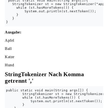
 public static void main(String args[]){  

   StringTokenizer st = new StringTokenizer("apple
     while (st.hasMoreTokens()) {  

         System.out.println(st.nextToken());  

     }  

   }  

Ausgabe:
Apfel
Ball
Katze
Hund
StringTokenizer Nach Komma
getrennt ','
public static void main(String args[]) {

        StringTokenizer st = new StringTokenizer("
        while (st.hasMoreTokens()) {

            System.out.println(st.nextToken());

        }
