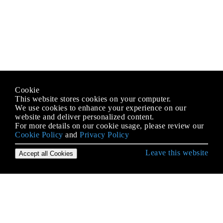
Cookie
This website stores cookies on your computer.
We use cookies to enhance your experience on our
website and deliver personalized content.
For more details on our cookie usage, please review our
Cookie Policy
and
Privacy Policy
Leave this website
Accept all Cookies
Erste Schritte mit Java Language
2D-Grafiken in Java
Alternative Sammlungen
Anmerkungen