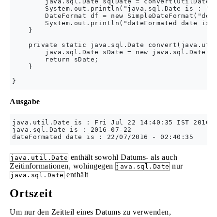
        java.sql.Date sqlDate = convert(utilDate);
        System.out.println("java.sql.Date is : " +
        DateFormat df = new SimpleDateFormat("dd/M
        System.out.println("dateFormated date is :
    }

    private static java.sql.Date convert(java.util
        java.sql.Date sDate = new java.sql.Date(uD
        return sDate;

    }

Ausgabe
java.util.Date is : Fri Jul 22 14:40:35 IST 2016

java.sql.Date is : 2016-07-22

enthält sowohl Datums- als auch
java.util.Date
Zeitinformationen, wohingegen
nur
java.sql.Date
enthält
java.sql.Date
Ortszeit
Um nur den Zeitteil eines Datums zu verwenden,