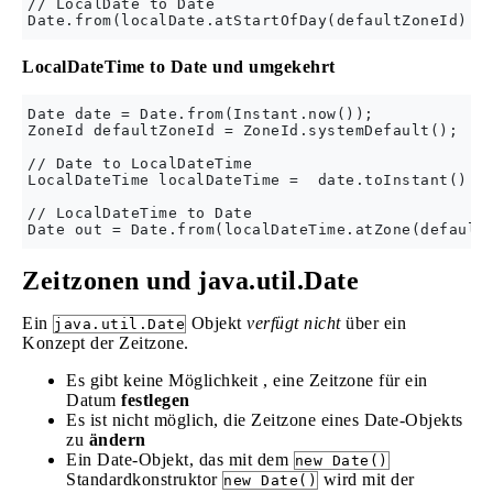
// LocalDate to Date

LocalDateTime to Date und umgekehrt
Date date = Date.from(Instant.now());

ZoneId defaultZoneId = ZoneId.systemDefault();

// Date to LocalDateTime

LocalDateTime localDateTime =  date.toInstant().at
// LocalDateTime to Date

Zeitzonen und java.util.Date
Ein
Objekt
verfügt nicht
über ein
java.util.Date
Konzept der Zeitzone.
Es gibt keine Möglichkeit , eine Zeitzone für ein
Datum
festlegen
Es ist nicht möglich, die Zeitzone eines Date-Objekts
zu
ändern
Ein Date-Objekt, das mit dem
new Date()
Standardkonstruktor
wird mit der
new Date()