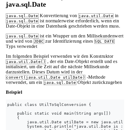
java.sql.Date
Konvertierung von
in
java.sql.Date
java.util.Date
ist normalerweise erforderlich, wenn ein
java.sql.Date
Date-Objekt in eine Datenbank geschrieben werden muss.
ist ein Wrapper um den Millisekundenwert
java.sql.Date
und wird von
zur Identifizierung eines
JDBC
SQL DATE
Typs verwendet
Im folgenden Beispiel verwenden wir den Konstruktor
, der ein Date-Objekt erstellt und es
java.util.Date()
initialisiert, um die Zeit auf die nächste Millisekunde
darzustellen. Dieses Datum wird in der
-Methode
convert(java.util.Date utilDate)
verwendet, um ein
Objekt zurückzugeben
java.sql.Date
Beispiel
public class UtilToSqlConversion {

    public static void main(String args[])

    {

        java.util.Date utilDate = new java.util.Da
        System.out.println("java.util.Date is : " 