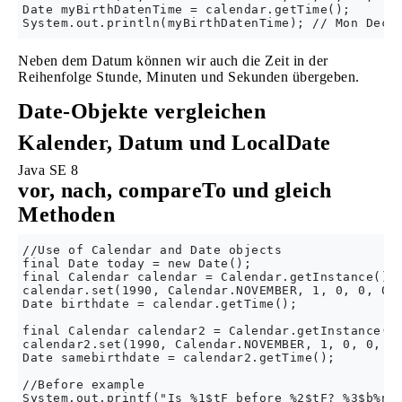
Date myBirthDatenTime = calendar.getTime();

Neben dem Datum können wir auch die Zeit in der
Reihenfolge Stunde, Minuten und Sekunden übergeben.
Date-Objekte vergleichen
Kalender, Datum und LocalDate
Java SE 8
vor, nach, compareTo und gleich
Methoden
//Use of Calendar and Date objects    

final Date today = new Date();

final Calendar calendar = Calendar.getInstance();

calendar.set(1990, Calendar.NOVEMBER, 1, 0, 0, 0);
Date birthdate = calendar.getTime();

final Calendar calendar2 = Calendar.getInstance();
calendar2.set(1990, Calendar.NOVEMBER, 1, 0, 0, 0)
Date samebirthdate = calendar2.getTime();

//Before example

System.out.printf("Is %1$tF before %2$tF? %3$b%n",