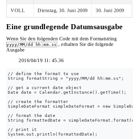
VOLL
Dienstag, 30. Juni 2009
30. Juni 2009
Eine grundlegende Datumsausgabe
Wenn Sie den folgenden Code mit dem Formatstring
, erhalten Sie die folgende
yyyy/MM/dd hh:mm.ss
Ausgabe
2016/04/19 11: 45.36
// define the format to use

String formatString = "yyyy/MM/dd hh:mm.ss";

// get a current date object

Date date = Calendar.getInstance().getTime();

// create the formatter

SimpleDateFormat simpleDateFormat = new SimpleDate
// format the date

String formattedDate = simpleDateFormat.format(dat
// print it

System.out.println(formattedDate);
