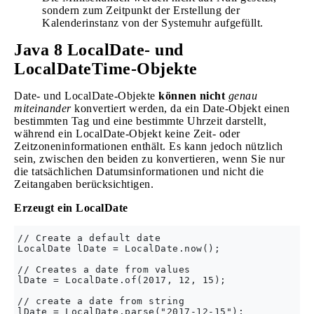
sondern zum Zeitpunkt der Erstellung der
Kalenderinstanz von der Systemuhr aufgefüllt.
Java 8 LocalDate- und
LocalDateTime-Objekte
Date- und LocalDate-Objekte
können nicht
genau
miteinander
konvertiert werden, da ein Date-Objekt einen
bestimmten Tag und eine bestimmte Uhrzeit darstellt,
während ein LocalDate-Objekt keine Zeit- oder
Zeitzoneninformationen enthält. Es kann jedoch nützlich
sein, zwischen den beiden zu konvertieren, wenn Sie nur
die tatsächlichen Datumsinformationen und nicht die
Zeitangaben berücksichtigen.
Erzeugt ein LocalDate
// Create a default date

LocalDate lDate = LocalDate.now();

// Creates a date from values

lDate = LocalDate.of(2017, 12, 15);

// create a date from string

lDate = LocalDate.parse("2017-12-15");
