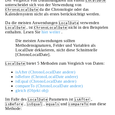
Der Vergleich von Datumsangaben mit einem
LocalDate
unterscheidet sich von der Verwendung von
da die Chronologie oder das
ChronoLocalDate
Kalendersystem nicht als erstes berücksichtigt werden.
Da die meisten Anwendungen
verwenden
LocalDate
, ist
nicht in den Beispielen
LocalDate
ChronoLocalDate
enthalten. Lesen Sie
hier weiter
.
Die meisten Anwendungen sollten
Methodensignaturen, Felder und Variablen als
LocalDate deklarieren, nicht diese Schnittstelle
[ChronoLocalDate].
bietet 5 Methoden zum Vergleich von Daten:
LocalDate
isAfter (ChronoLocalDate andere)
isBefore (ChronoLocalDate andere)
isEqual (ChronoLocalDate andere)
compareTo (ChronoLocalDate andere)
gleich (Objekt obj)
Im Falle des
Parameters ist
,
LocalDate
isAfter
,
,
und
nun diese
isBefore
isEqual
equals
compareTo
Methode: