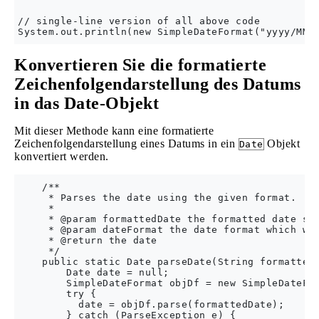
// single-line version of all above code

Konvertieren Sie die formatierte
Zeichenfolgendarstellung des Datums
in das Date-Objekt
Mit dieser Methode kann eine formatierte
Zeichenfolgendarstellung eines Datums in ein
Objekt
Date
konvertiert werden.
    /**

     * Parses the date using the given format.

     *

     * @param formattedDate the formatted date str
     * @param dateFormat the date format which was
     * @return the date

     */

    public static Date parseDate(String formattedD
        Date date = null;

        SimpleDateFormat objDf = new SimpleDateFor
        try {

          date = objDf.parse(formattedDate);

        } catch (ParseException e) {
