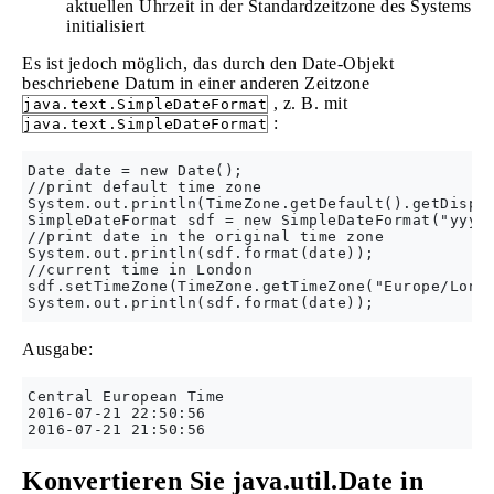
aktuellen Uhrzeit in der Standardzeitzone des Systems
initialisiert
Es ist jedoch möglich, das durch den Date-Objekt
beschriebene Datum in einer anderen Zeitzone
, z. B. mit
java.text.SimpleDateFormat
:
java.text.SimpleDateFormat
Date date = new Date();

//print default time zone

System.out.println(TimeZone.getDefault().getDispla
SimpleDateFormat sdf = new SimpleDateFormat("yyyy-
//print date in the original time zone

System.out.println(sdf.format(date));

//current time in London

sdf.setTimeZone(TimeZone.getTimeZone("Europe/Londo
Ausgabe:
Central European Time

2016-07-21 22:50:56

Konvertieren Sie java.util.Date in