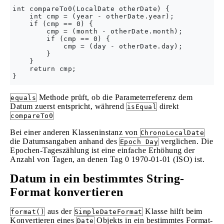
int compareTo0(LocalDate otherDate) {

    int cmp = (year - otherDate.year);

    if (cmp == 0) {

        cmp = (month - otherDate.month);

        if (cmp == 0) {

            cmp = (day - otherDate.day);

        }

    }

    return cmp;

Methode prüft, ob die Parameterreferenz dem
equals
Datum zuerst entspricht, während
direkt
isEqual
compareTo0
Bei einer anderen Klasseninstanz von
ChronoLocalDate
die Datumsangaben anhand des
verglichen. Die
Epoch Day
Epochen-Tageszählung ist eine einfache Erhöhung der
Anzahl von Tagen, an denen Tag 0 1970-01-01 (ISO) ist.
Datum in ein bestimmtes String-
Format konvertieren
aus der
Klasse hilft beim
format()
SimpleDateFormat
Konvertieren eines
Objekts in ein bestimmtes Format-
Date