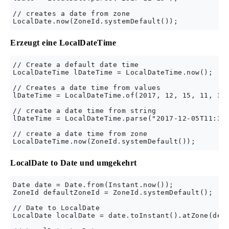
// creates a date from zone

Erzeugt eine LocalDateTime
// Create a default date time

LocalDateTime lDateTime = LocalDateTime.now();

// Creates a date time from values

lDateTime = LocalDateTime.of(2017, 12, 15, 11, 30)
// create a date time from string

lDateTime = LocalDateTime.parse("2017-12-05T11:30:
// create a date time from zone 

LocalDate to Date und umgekehrt
Date date = Date.from(Instant.now());

ZoneId defaultZoneId = ZoneId.systemDefault();

// Date to LocalDate

LocalDate localDate = date.toInstant().atZone(defa