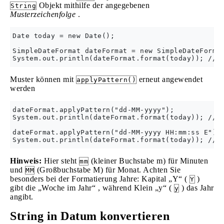
Objekt mithilfe der angegebenen
String
Musterzeichenfolge
.
Date today = new Date();

SimpleDateFormat dateFormat = new SimpleDateFormat
Muster können mit
erneut angewendet
applyPattern()
werden
dateFormat.applyPattern("dd-MM-yyyy");

System.out.println(dateFormat.format(today)); //25
dateFormat.applyPattern("dd-MM-yyyy HH:mm:ss E");

Hinweis:
Hier steht
(kleiner Buchstabe m) für Minuten
mm
und
(Großbuchstabe M) für Monat. Achten Sie
MM
besonders bei der Formatierung Jahre: Kapital „Y“ (
)
Y
gibt die „Woche im Jahr“ , während Klein „y“ (
) das Jahr
y
angibt.
String in Datum konvertieren