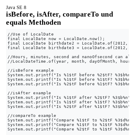
Java SE 8
isBefore, isAfter, compareTo und
equals Methoden
//Use of LocalDate

final LocalDate now = LocalDate.now();

final LocalDate birthdate2 = LocalDate.of(2012, 6,
final LocalDate birthdate3 = LocalDate.of(2012, 6,
//Hours, minutes, second and nanoOfsecond can also
//LocalDateTime.of(year, month, dayOfMonth, hour, 
//isBefore example

System.out.printf("Is %1$tF before %2$tF? %3$b%n",
System.out.printf("Is %1$tF before %1$tF? %3$b%n",
System.out.printf("Is %2$tF before %1$tF? %3$b%n",
//isAfter example

System.out.printf("Is %1$tF after %2$tF? %3$b%n", 
System.out.printf("Is %1$tF after %1$tF? %3$b%n", 
System.out.printf("Is %2$tF after %1$tF? %3$b%n", 
//compareTo example

System.out.printf("Compare %1$tF to %2$tF %3$d%n",
System.out.printf("Compare %1$tF to %1$tF %3$d%n",
System.out.printf("Compare %2$tF to %1$tF %3$d%n",