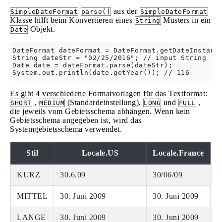
aus der
SimpleDateFormat
parse()
SimpleDateFormat
Klasse hilft beim Konvertieren eines
Musters in ein
String
Objekt.
Date
DateFormat dateFormat = DateFormat.getDateInstance
String dateStr = "02/25/2016"; // input String

Date date = dateFormat.parse(dateStr);

Es gibt 4 verschiedene Formatvorlagen für das Textformat:
,
(Standardeinstellung),
und
,
SHORT
MEDIUM
LONG
FULL
die jeweils vom Gebietsschema abhängen. Wenn kein
Gebietsschema angegeben ist, wird das
Systemgebietsschema verwendet.
Stil
Locale.US
Locale.France
KURZ
30.6.09
30/06/09
MITTEL
30. Juni 2009
30. Juni 2009
LANGE
30. Juni 2009
30. Juni 2009