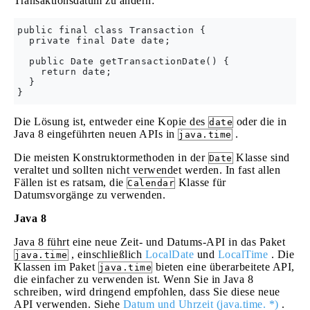
Transaktionsdatum zu ändern:
public final class Transaction {

  private final Date date;

  public Date getTransactionDate() {

    return date;

  }

Die Lösung ist, entweder eine Kopie des
oder die in
date
Java 8 eingeführten neuen APIs in
.
java.time
Die meisten Konstruktormethoden in der
Klasse sind
Date
veraltet und sollten nicht verwendet werden. In fast allen
Fällen ist es ratsam, die
Klasse für
Calendar
Datumsvorgänge zu verwenden.
Java 8
Java 8 führt eine neue Zeit- und Datums-API in das Paket
, einschließlich
LocalDate
und
LocalTime
. Die
java.time
Klassen im Paket
bieten eine überarbeitete API,
java.time
die einfacher zu verwenden ist. Wenn Sie in Java 8
schreiben, wird dringend empfohlen, dass Sie diese neue
API verwenden. Siehe
Datum und Uhrzeit (java.time. *)
.