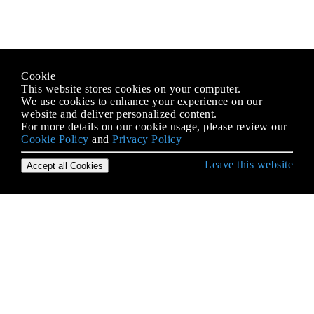
Cookie
This website stores cookies on your computer.
We use cookies to enhance your experience on our
website and deliver personalized content.
For more details on our cookie usage, please review our
Cookie Policy
and
Privacy Policy
Leave this website
Accept all Cookies
Erste Schritte mit Java Language
2D-Grafiken in Java
Alternative Sammlungen
Anmerkungen
Apache Commons Lang
AppDynamics und TIBCO BusinessWorks