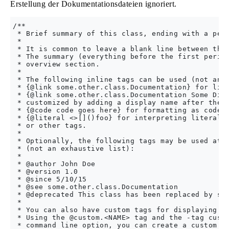
Erstellung der Dokumentationsdateien ignoriert.
/**

 * Brief summary of this class, ending with a peri
 *

 * It is common to leave a blank line between the 
 * The summary (everything before the first period
 * overview section.

 *

 * The following inline tags can be used (not an e
 * {@link some.other.class.Documentation} for link
 * {@link some.other.class.Documentation Some Disp
 * customized by adding a display name after the d
 * {@code code goes here} for formatting as code

 * {@literal <>[]()foo} for interpreting literal t
 * or other tags.

 *

 * Optionally, the following tags may be used at t
 * (not an exhaustive list):

 *

 * @author John Doe

 * @version 1.0

 * @since 5/10/15

 * @see some.other.class.Documentation

 * @deprecated This class has been replaced by som
 * 

 * You can also have custom tags for displaying ad
 * Using the @custom.<NAME> tag and the -tag custo
 * command line option, you can create a custom ta