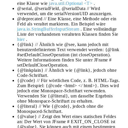
eine Klasse wie
java.util.Optional <T>
.
@serial, @serialField, @serialData // Wird
verwendet, um die serialVersionUID anzuzeigen.
@deprecated // Eine Klasse, eine Methode oder ein
Feld als veraltet markieren. Ein Beispiel wäre
java.io.StringBufferInputStream
. Eine vollständige
Liste der vorhandenen veralteten Klassen finden Sie
hier
.
{@link} // Ähnlich wie @see, kann jedoch mit
benutzerdefiniertem Text verwendet werden: {@link
#setDefaultCloseOperation (int closeOperation).
Weitere Informationen finden Sie unter JFrame #
setDefaultCloseOperation.
{@linkplain} // Ähnlich wie {@link}, jedoch ohne
Code-Schriftart.
{@code} // Für wörtlichen Code, z. B. HTML-Tags.
Zum Beispiel: {@code <html> </ html>}. Dies wird
jedoch eine Monospace-Schriftart verwenden.
Verwenden Sie {@literal}, um dasselbe Ergebnis
ohne Monospace-Schriftart zu erhalten.
{@literal} // Wie {@code}, jedoch ohne die
Monospaced-Schriftart.
{@value} // Zeigt den Wert eines statischen Feldes
an: Der Wert von JFrame # EXIT_ON_CLOSE ist
{@value}. Sie können auch mit einem bestimmten