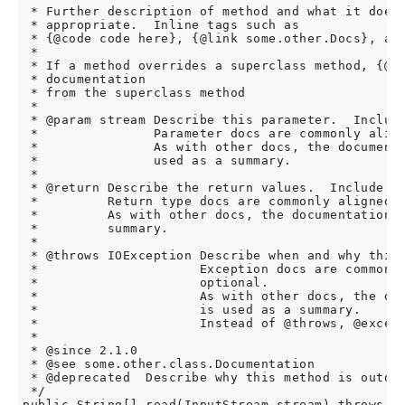
 * Further description of method and what it does,
 * appropriate.  Inline tags such as

 * {@code code here}, {@link some.other.Docs}, and
 *

 * If a method overrides a superclass method, {@in
 * documentation

 * from the superclass method

 *

 * @param stream Describe this parameter.  Include
 *               Parameter docs are commonly align
 *               As with other docs, the documenta
 *               used as a summary.

 *

 * @return Describe the return values.  Include as
 *         Return type docs are commonly aligned a
 *         As with other docs, the documentation b
 *         summary.

 *

 * @throws IOException Describe when and why this 
 *                     Exception docs are commonly
 *                     optional.

 *                     As with other docs, the doc
 *                     is used as a summary.

 *                     Instead of @throws, @except
 *

 * @since 2.1.0

 * @see some.other.class.Documentation

 * @deprecated  Describe why this method is outdat
 */

public String[] read(InputStream stream) throws IO