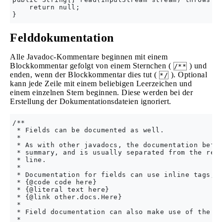
    return null;

Felddokumentation
Alle Javadoc-Kommentare beginnen mit einem
Blockkommentar gefolgt von einem Sternchen (
) und
/**
enden, wenn der Blockkommentar dies tut (
). Optional
*/
kann jede Zeile mit einem beliebigen Leerzeichen und
einem einzelnen Stern beginnen. Diese werden bei der
Erstellung der Dokumentationsdateien ignoriert.
/**

 * Fields can be documented as well.

 * 

 * As with other javadocs, the documentation befor
 * summary, and is usually separated from the rest
 * line.

 * 

 * Documentation for fields can use inline tags, s
 * {@code code here}

 * {@literal text here}

 * {@link other.docs.Here}

 * 

 * Field documentation can also make use of the fo
 * 
