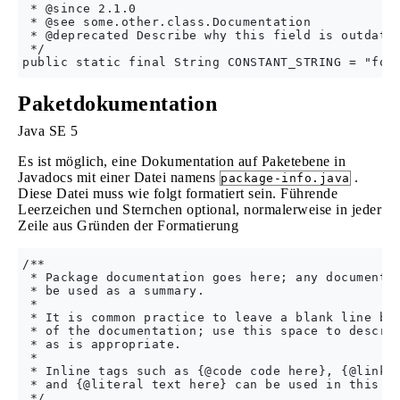
 * @since 2.1.0

 * @see some.other.class.Documentation

 * @deprecated Describe why this field is outdated
 */

Paketdokumentation
Java SE 5
Es ist möglich, eine Dokumentation auf Paketebene in
Javadocs mit einer Datei namens
.
package-info.java
Diese Datei muss wie folgt formatiert sein. Führende
Leerzeichen und Sternchen optional, normalerweise in jeder
Zeile aus Gründen der Formatierung
/**

 * Package documentation goes here; any documentat
 * be used as a summary.

 *

 * It is common practice to leave a blank line bet
 * of the documentation; use this space to describ
 * as is appropriate.

 * 

 * Inline tags such as {@code code here}, {@link r
 * and {@literal text here} can be used in this do
 */
