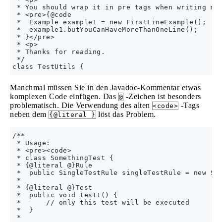
 * You should wrap it in pre tags when writing mul
 * <pre>{@code

 *  Example example1 = new FirstLineExample();

 *  example1.butYouCanHaveMoreThanOneLine();

 * }</pre>

 * <p>

 * Thanks for reading.

 */

Manchmal müssen Sie in den Javadoc-Kommentar etwas
komplexen Code einfügen. Das
-Zeichen ist besonders
@
problematisch. Die Verwendung des alten
-Tags
<code>
neben dem
löst das Problem.
{@literal }
/**

 * Usage:

 * <pre><code>

 * class SomethingTest {

 * {@literal @}Rule

 *  public SingleTestRule singleTestRule = new Sin
 *

 * {@literal @}Test

 *  public void test1() {

 *      // only this test will be executed

 *  }

 *
