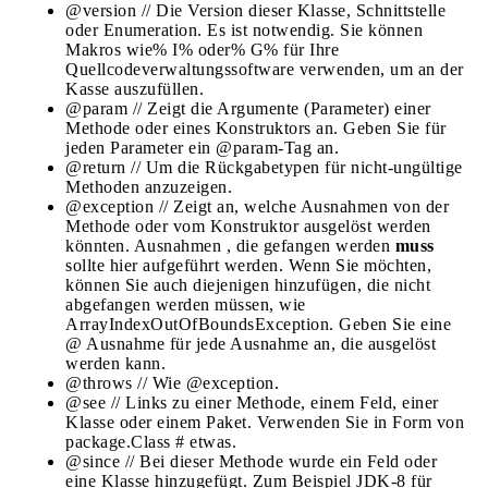
@version // Die Version dieser Klasse, Schnittstelle
oder Enumeration. Es ist notwendig. Sie können
Makros wie% I% oder% G% für Ihre
Quellcodeverwaltungssoftware verwenden, um an der
Kasse auszufüllen.
@param // Zeigt die Argumente (Parameter) einer
Methode oder eines Konstruktors an. Geben Sie für
jeden Parameter ein @param-Tag an.
@return // Um ​​die Rückgabetypen für nicht-ungültige
Methoden anzuzeigen.
@exception // Zeigt an, welche Ausnahmen von der
Methode oder vom Konstruktor ausgelöst werden
könnten. Ausnahmen , die gefangen werden
muss
sollte hier aufgeführt werden. Wenn Sie möchten,
können Sie auch diejenigen hinzufügen, die nicht
abgefangen werden müssen, wie
ArrayIndexOutOfBoundsException. Geben Sie eine
@ Ausnahme für jede Ausnahme an, die ausgelöst
werden kann.
@throws // Wie @exception.
@see // Links zu einer Methode, einem Feld, einer
Klasse oder einem Paket. Verwenden Sie in Form von
package.Class # etwas.
@since // Bei dieser Methode wurde ein Feld oder
eine Klasse hinzugefügt. Zum Beispiel JDK-8 für