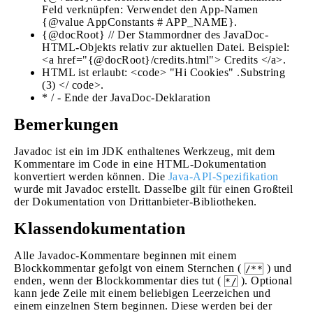
Feld verknüpfen: Verwendet den App-Namen
{@value AppConstants # APP_NAME}.
{@docRoot} // Der Stammordner des JavaDoc-
HTML-Objekts relativ zur aktuellen Datei. Beispiel:
<a href="{@docRoot}/credits.html"> Credits </a>.
HTML ist erlaubt: <code> "Hi Cookies" .Substring
(3) </ code>.
* / - Ende der JavaDoc-Deklaration
Bemerkungen
Javadoc ist ein im JDK enthaltenes Werkzeug, mit dem
Kommentare im Code in eine HTML-Dokumentation
konvertiert werden können. Die
Java-API-Spezifikation
wurde mit Javadoc erstellt. Dasselbe gilt für einen Großteil
der Dokumentation von Drittanbieter-Bibliotheken.
Klassendokumentation
Alle Javadoc-Kommentare beginnen mit einem
Blockkommentar gefolgt von einem Sternchen (
) und
/**
enden, wenn der Blockkommentar dies tut (
). Optional
*/
kann jede Zeile mit einem beliebigen Leerzeichen und
einem einzelnen Stern beginnen. Diese werden bei der