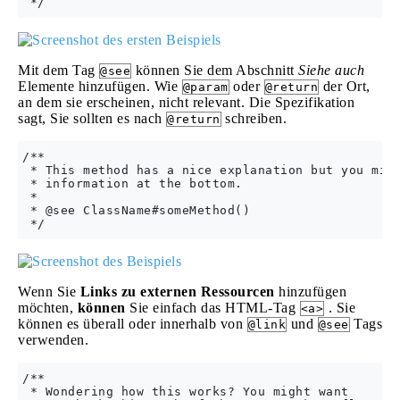
Mit dem Tag
können Sie dem Abschnitt
Siehe auch
@see
Elemente hinzufügen. Wie
oder
der Ort,
@param
@return
an dem sie erscheinen, nicht relevant. Die Spezifikation
sagt, Sie sollten es nach
schreiben.
@return
/**

 * This method has a nice explanation but you migh
 * information at the bottom.

 *

 * @see ClassName#someMethod()

Wenn Sie
Links zu externen Ressourcen
hinzufügen
möchten,
können
Sie einfach das HTML-Tag
. Sie
<a>
können es überall oder innerhalb von
und
Tags
@link
@see
verwenden.
/**

 * Wondering how this works? You might want
