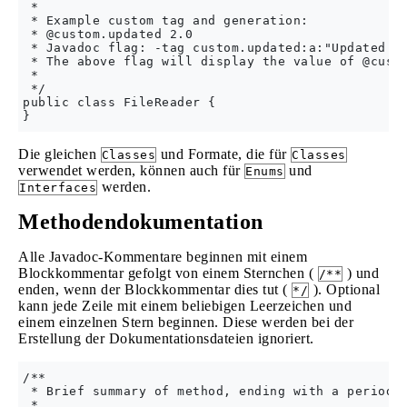
 *

 * Example custom tag and generation:

 * @custom.updated 2.0    

 * Javadoc flag: -tag custom.updated:a:"Updated in
 * The above flag will display the value of @custo
 *

 */

public class FileReader {

Die gleichen
und Formate, die für
Classes
Classes
verwendet werden, können auch für
und
Enums
werden.
Interfaces
Methodendokumentation
Alle Javadoc-Kommentare beginnen mit einem
Blockkommentar gefolgt von einem Sternchen (
) und
/**
enden, wenn der Blockkommentar dies tut (
). Optional
*/
kann jede Zeile mit einem beliebigen Leerzeichen und
einem einzelnen Stern beginnen. Diese werden bei der
Erstellung der Dokumentationsdateien ignoriert.
/**

 * Brief summary of method, ending with a period.

 *
