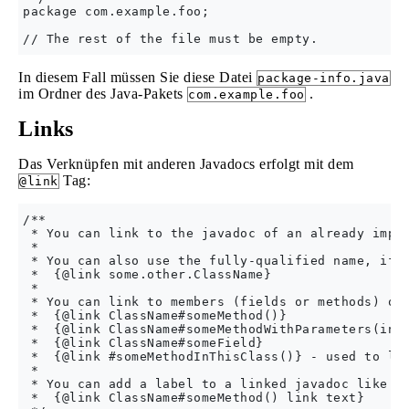
package com.example.foo;

In diesem Fall müssen Sie diese Datei
package-info.java
im Ordner des Java-Pakets
.
com.example.foo
Links
Das Verknüpfen mit anderen Javadocs erfolgt mit dem
Tag:
@link
/**

 * You can link to the javadoc of an already impor
 *

 * You can also use the fully-qualified name, if t
 *  {@link some.other.ClassName}

 *

 * You can link to members (fields or methods) of 
 *  {@link ClassName#someMethod()}

 *  {@link ClassName#someMethodWithParameters(int,
 *  {@link ClassName#someField}

 *  {@link #someMethodInThisClass()} - used to lin
 *  

 * You can add a label to a linked javadoc like so
 *  {@link ClassName#someMethod() link text} 
