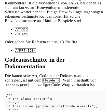
Kommentare ist die Verwendung von TAGs, bei denen es
sich um kurze, auf Konventionen basierende
Schlüsselwörter handelt. Einige Entwicklungsumgebungen
erkennen bestimmte Konventionen für solche
Einzelkommentare an. Häufige Beispiele sind
//TODO
//FIXME
Oder geben Sie Referenzen aus, zB für Jira
//PRJ-1234
Codeausschnitte in der
Dokumentation
Die kanonische Art, Code in der Dokumentation zu
schreiben, ist mit dem
. Wenn innerhalb von
{@code }
mehrzeiliger Code-Wrap vorhanden ist.
<pre></pre>
/**

 * The Class TestUtils.

 * <p>

 * This is an {@code inline("code example")}.

 * <p>
