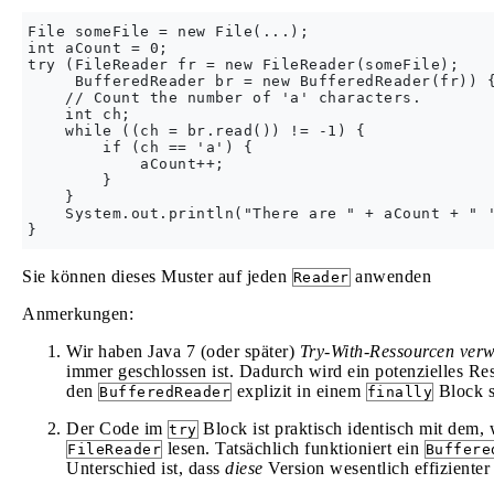
File someFile = new File(...);

int aCount = 0;

try (FileReader fr = new FileReader(someFile);

     BufferedReader br = new BufferedReader(fr)) {
    // Count the number of 'a' characters.

    int ch;

    while ((ch = br.read()) != -1) {

        if (ch == 'a') {

            aCount++;

        }

    }

    System.out.println("There are " + aCount + " '
Sie können dieses Muster auf jeden
anwenden
Reader
Anmerkungen:
Wir haben Java 7 (oder später)
Try-With-Ressourcen verw
immer geschlossen ist. Dadurch wird ein potenzielles R
den
explizit in einem
Block s
BufferedReader
finally
Der Code im
Block ist praktisch identisch mit dem
try
lesen. Tatsächlich funktioniert ein
FileReader
Buffere
Unterschied ist, dass
diese
Version wesentlich effizienter 