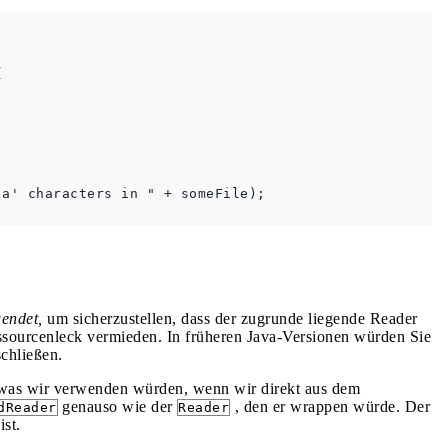


a' characters in " + someFile);

endet,
um sicherzustellen, dass der zugrunde liegende Reader
essourcenleck vermieden. In früheren Java-Versionen würden Sie
chließen.
, was wir verwenden würden, wenn wir direkt aus dem
genauso wie der
, den er wrappen würde. Der
dReader
Reader
ist.