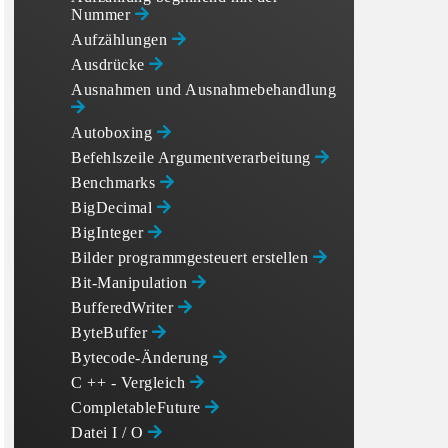
Nummer
Aufzählungen
Ausdrücke
Ausnahmen und Ausnahmebehandlung
Autoboxing
Befehlszeile Argumentverarbeitung
Benchmarks
BigDecimal
BigInteger
Bilder programmgesteuert erstellen
Bit-Manipulation
BufferedWriter
ByteBuffer
Bytecode-Änderung
C ++ - Vergleich
CompletableFuture
Datei I / O