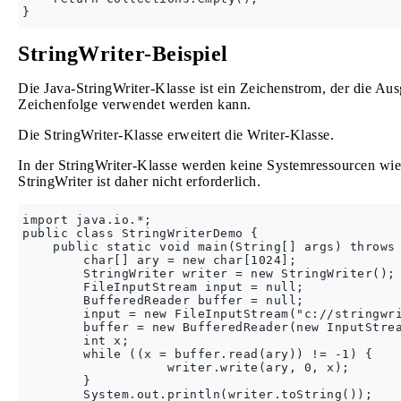
StringWriter-Beispiel
Die Java-StringWriter-Klasse ist ein Zeichenstrom, der die Au
Zeichenfolge verwendet werden kann.
Die StringWriter-Klasse erweitert die Writer-Klasse.
In der StringWriter-Klasse werden keine Systemressourcen wi
StringWriter ist daher nicht erforderlich.
import java.io.*;  

public class StringWriterDemo {  

    public static void main(String[] args) throws 
        char[] ary = new char[1024];  

        StringWriter writer = new StringWriter(); 
        FileInputStream input = null;  

        BufferedReader buffer = null;  

        input = new FileInputStream("c://stringwri
        buffer = new BufferedReader(new InputStrea
        int x;  

        while ((x = buffer.read(ary)) != -1) {  

                   writer.write(ary, 0, x);  

        }  

        System.out.println(writer.toString());    