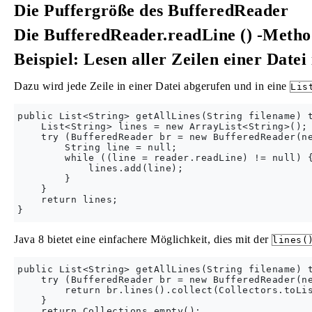
Die Puffergröße des BufferedReader
Die BufferedReader.readLine () -Meth
Beispiel: Lesen aller Zeilen einer Datei 
Dazu wird jede Zeile in einer Datei abgerufen und in eine
Lis
public List<String> getAllLines(String filename) t
    List<String> lines = new ArrayList<String>();

    try (BufferedReader br = new BufferedReader(ne
        String line = null;

        while ((line = reader.readLine) != null) {
            lines.add(line);

        }

    }

    return lines;

Java 8 bietet eine einfachere Möglichkeit, dies mit der
lines(
public List<String> getAllLines(String filename) t
    try (BufferedReader br = new BufferedReader(ne
        return br.lines().collect(Collectors.toLis
    }

    return Collections.empty();
