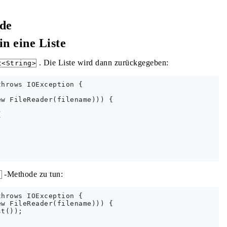
ode
in eine Liste
. Die Liste wird dann zurückgegeben:
t<String>
hrows IOException {

w FileReader(filename))) {



-Methode zu tun:
)
hrows IOException {

w FileReader(filename))) {

t());
