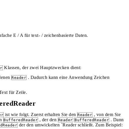
fache E / A für text- / zeichenbasierte Daten.
Klassen, der zwei Hauptzwecken dient:
r
ndenen
. Dadurch kann eine Anwendung Zeichen
Reader
ext für Zeile.
feredReader
ist wie folgt. Zuerst erhalten Sie den
, von dem Sie
er
Reader
en
, der den
. Dann
BufferedReader
Reader
BufferedReader
der den umwickelten `Reader schließt. Zum Beispiel:
edReader