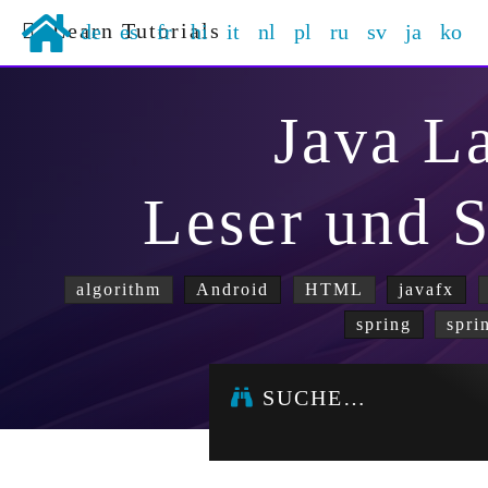
Learn Tutorials
de
es
fr
hi
it
nl
pl
ru
sv
ja
ko
Java L
Leser und S
algorithm
Android
HTML
javafx
spring
spri
SUCHE…