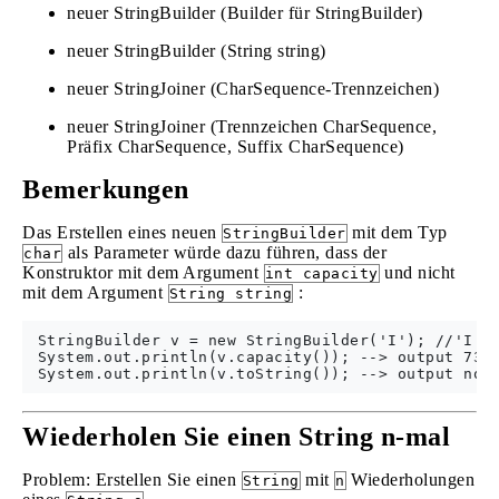
neuer StringBuilder (Builder für StringBuilder)
neuer StringBuilder (String string)
neuer StringJoiner (CharSequence-Trennzeichen)
neuer StringJoiner (Trennzeichen CharSequence,
Präfix CharSequence, Suffix CharSequence)
Bemerkungen
Das Erstellen eines neuen
mit dem Typ
StringBuilder
als Parameter würde dazu führen, dass der
char
Konstruktor mit dem Argument
und nicht
int capacity
mit dem Argument
:
String string
 StringBuilder v = new StringBuilder('I'); //'I' i
 System.out.println(v.capacity()); --> output 73

Wiederholen Sie einen String n-mal
Problem: Erstellen Sie einen
mit
Wiederholungen
String
n