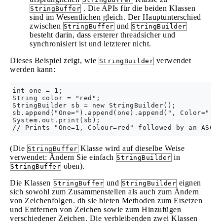
. Die APIs für die beiden Klassen
StringBuffer
sind im Wesentlichen gleich. Der Hauptunterschied
zwischen
und
StringBuffer
StringBuilder
besteht darin, dass ersterer threadsicher und
synchronisiert ist und letzterer nicht.
Dieses Beispiel zeigt, wie
verwendet
StringBuilder
werden kann:
int one = 1;

String color = "red";

StringBuilder sb = new StringBuilder();

sb.append("One=").append(one).append(", Color=").a
System.out.print(sb);

(Die
Klasse wird auf dieselbe Weise
StringBuffer
verwendet: Ändern Sie einfach
in
StringBuilder
oben).
StringBuffer
Die Klassen
und
eignen
StringBuffer
StringBuilder
sich sowohl zum Zusammenstellen als auch zum Ändern
von Zeichenfolgen. dh sie bieten Methoden zum Ersetzen
und Entfernen von Zeichen sowie zum Hinzufügen
verschiedener Zeichen. Die verbleibenden zwei Klassen