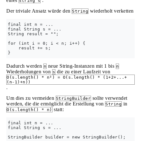
eines
.
String s
Der triviale Ansatz würde den
wiederholt verketten
String
final int n = ...

final String s = ...

String result = "";

for (int i = 0; i < n; i++) {

    result += s;

Dadurch werden
neue String-Instanzen mit 1 bis
n
n
Wiederholungen von
die zu einer Laufzeit von
s
O(s.length() * n²) = O(s.length() * (1+2+...+
(n-1)+n))
.
Um dies zu vermeiden
sollte verwendet
StringBuilder
werden, die die ermöglicht die Erstellung von
in
String
statt:
O(s.length() * n)
final int n = ...

final String s = ...

StringBuilder builder = new StringBuilder();
