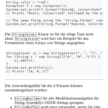
String color = "red";

Formatter f = new Formatter();

System.out.print(f.format("One=%d, colour=%s%n", o
// Prints "One=1, Colour=red" followed by the plat
// The same thing using the `String.format` conven
Die
Klasse ist für die obige Task nicht
StringJoiner
ideal.
wird hier ein Beispiel für das
StringJoiner
Formatieren eines Arrays von Strings angegeben.
StringJoiner sj = new StringJoiner(", ", "[", "]")
for (String s : new String[]{"A", "B", "C"}) {

    sj.add(s);

}

System.out.println(sj);

Die Anwendungsfälle für die 4 Klassen können
zusammengefasst werden:
für alle Modifikationsaufgaben für
StringBuilder
String-Assemblys ODER-Strings geeignet.
wird (nur) verwendet, wenn Sie eine
StringBuffer