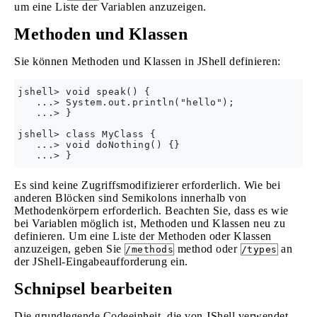
um eine Liste der Variablen anzuzeigen.
Methoden und Klassen
Sie können Methoden und Klassen in JShell definieren:
jshell> void speak() {

   ...> System.out.println("hello");

   ...> }

jshell> class MyClass {

   ...> void doNothing() {}

Es sind keine Zugriffsmodifizierer erforderlich. Wie bei
anderen Blöcken sind Semikolons innerhalb von
Methodenkörpern erforderlich. Beachten Sie, dass es wie
bei Variablen möglich ist, Methoden und Klassen neu zu
definieren. Um eine Liste der Methoden oder Klassen
anzuzeigen, geben Sie
method oder
an
/methods
/types
der JShell-Eingabeaufforderung ein.
Schnipsel bearbeiten
Die grundlegende Codeeinheit, die von JShell verwendet