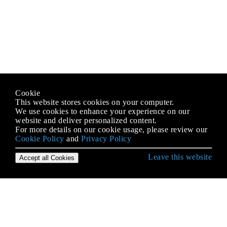
Cookie
This website stores cookies on your computer.
We use cookies to enhance your experience on our
website and deliver personalized content.
For more details on our cookie usage, please review our
Cookie Policy
and
Privacy Policy
Leave this website
Accept all Cookies
Erste Schritte mit Java Language
2D-Grafiken in Java
Alternative Sammlungen
Anmerkungen