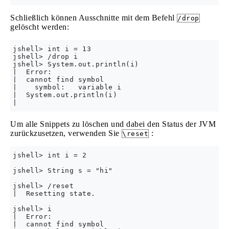
Schließlich können Ausschnitte mit dem Befehl
/drop
gelöscht werden:
jshell> int i = 13

jshell> /drop i

jshell> System.out.println(i)

|  Error:

|  cannot find symbol

|    symbol:   variable i

|  System.out.println(i)

Um alle Snippets zu löschen und dabei den Status der JVM
zurückzusetzen, verwenden Sie
:
\reset
jshell> int i = 2

jshell> String s = "hi"

jshell> /reset

|  Resetting state.

jshell> i

|  Error:

|  cannot find symbol
