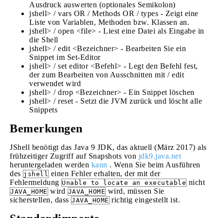
Ausdruck auswerten (optionales Semikolon)
jshell> / vars OR / Methods OR / types - Zeigt eine
Liste von Variablen, Methoden bzw. Klassen an.
jshell> / open <file> - Liest eine Datei als Eingabe in
die Shell
jshell> / edit <Bezeichner> - Bearbeiten Sie ein
Snippet im Set-Editor
jshell> / set editor <Befehl> - Legt den Befehl fest,
der zum Bearbeiten von Ausschnitten mit / edit
verwendet wird
jshell> / drop <Bezeichner> - Ein Snippet löschen
jshell> / reset - Setzt die JVM zurück und löscht alle
Snippets
Bemerkungen
JShell benötigt das Java 9 JDK, das aktuell (März 2017) als
frühzeitiger Zugriff auf Snapshots von
jdk9.java.net
heruntergeladen werden
kann
. Wenn Sie beim Ausführen
des
einen Fehler erhalten, der mit der
jshell
Fehlermeldung
nicht
Unable to locate an executable
wird
wird, müssen Sie
JAVA_HOME
JAVA_HOME
sicherstellen, dass
richtig eingestellt ist.
JAVA_HOME