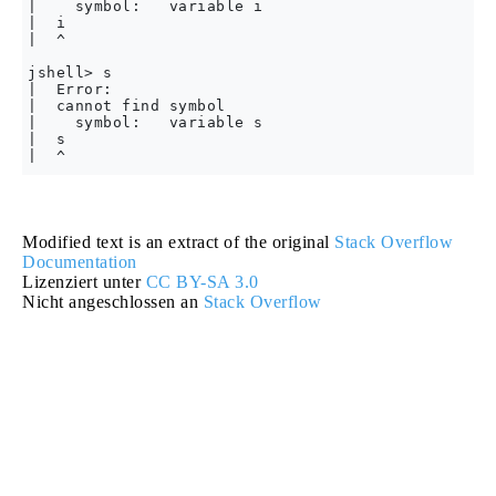
|    symbol:   variable i

|  i

|  ^

jshell> s

|  Error:

|  cannot find symbol

|    symbol:   variable s

|  s

Modified text is an extract of the original
Stack Overflow
Documentation
Lizenziert unter
CC BY-SA 3.0
Nicht angeschlossen an
Stack Overflow