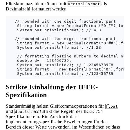
Fließkommazahlen können mit
als
DecimalFormat
Dezimalzahl formatiert werden
   // rounded with one digit fractional part 

    String format = new DecimalFormat("0.#").forma
    System.out.println(format); // 4.3

   // rounded with two digit fractional part 

    String format = new DecimalFormat("0.##").form
    System.out.println(format); //1.23

    // formatting floating numbers to decimal numb
    double dv = 123456789;

    System.out.println(dv); // 1.23456789E8

    String format =  new DecimalFormat("0").format
Strikte Einhaltung der IEEE-
Spezifikation
Standardmäßig halten Gleitkommaoperationen für
float
und
nicht
strikt die Regeln der IEEE 754-
double
Spezifikation ein. Ein Ausdruck darf
implementierungsspezifische Erweiterungen für den
Bereich dieser Werte verwenden. im Wesentlichen so dass