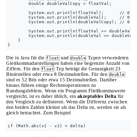
        double doubleValCopy = floatVal;

        System.out.println(floatVal);      // 0.1

        System.out.println(doubleVal);     // 0.1

        System.out.println(doubleValCopy); // 0.10
        System.out.println(floatVal == doubleVal);
        System.out.println(doubleVal == doubleValC
    }

Die in Java für die
und
Typen verwendeten
float
double
Gleitkommadarstellungen haben eine begrenzte Anzahl von
Ziffern. Für den
Typ beträgt die Genauigkeit 23
float
Binärstellen oder etwa 8 Dezimalstellen. Für den
double
sind es 52 Bits oder etwa 15 Dezimalstellen. Darüber
hinaus führen einige Rechenoperationen zu
Rundungsfehlern. Wenn ein Programm Fließkommawerte
vergleicht, ist es daher üblich, ein
akzeptables Delta
für
den Vergleich zu definieren. Wenn die Differenz zwischen
den beiden Zahlen kleiner als das Delta ist, werden sie als
gleich betrachtet. Zum Beispiel