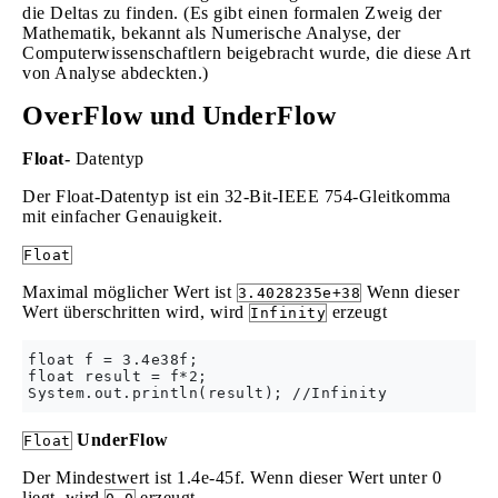
die Deltas zu finden. (Es gibt einen formalen Zweig der
Mathematik, bekannt als Numerische Analyse, der
Computerwissenschaftlern beigebracht wurde, die diese Art
von Analyse abdeckten.)
OverFlow und UnderFlow
Float-
Datentyp
Der Float-Datentyp ist ein 32-Bit-IEEE 754-Gleitkomma
mit einfacher Genauigkeit.
Float
Maximal möglicher Wert ist
Wenn dieser
3.4028235e+38
Wert überschritten wird, wird
erzeugt
Infinity
float f = 3.4e38f;

float result = f*2;        

UnderFlow
Float
Der Mindestwert ist 1.4e-45f. Wenn dieser Wert unter 0
liegt, wird
erzeugt