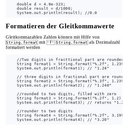
    double d = 4.8e-323;

    double result = d/1000;

Formatieren der Gleitkommawerte
Gleitkommazahlen Zahlen können mit Hilfe von
mit
als Dezimalzahl
String.format
'f'
String.format
formatiert werden
    //Two digits in fracttional part are rounded

    String format1 = String.format("%.2f", 1.2399)
    System.out.println(format1); // "1.24"

    // three digits in fractional part are rounded
    String format2 = String.format("%.3f", 1.2399)
    System.out.println(format2); // "1.240"

    //rounded to two digits, filled with zero 

    String format3 = String.format("%.2f", 1.2);

    System.out.println(format3); // returns "1.20"
    //rounder to two digits

    String format4 = String.format("%.2f", 3.19999