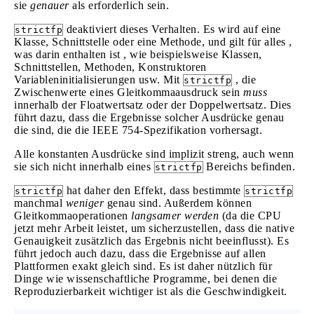
sie
genauer
als erforderlich sein.
deaktiviert dieses Verhalten. Es wird auf eine
strictfp
Klasse, Schnittstelle oder eine Methode, und gilt für alles ,
was darin enthalten ist , wie beispielsweise Klassen,
Schnittstellen, Methoden, Konstruktoren
Variableninitialisierungen usw. Mit
, die
strictfp
Zwischenwerte eines Gleitkommaausdruck sein
muss
innerhalb der Floatwertsatz oder der Doppelwertsatz. Dies
führt dazu, dass die Ergebnisse solcher Ausdrücke genau
die sind, die die IEEE 754-Spezifikation vorhersagt.
Alle konstanten Ausdrücke sind implizit streng, auch wenn
sie sich nicht innerhalb eines
Bereichs befinden.
strictfp
hat daher den Effekt, dass bestimmte
strictfp
strictfp
manchmal
weniger
genau sind. Außerdem können
Gleitkommaoperationen
langsamer werden
(da die CPU
jetzt mehr Arbeit leistet, um sicherzustellen, dass die native
Genauigkeit zusätzlich das Ergebnis nicht beeinflusst). Es
führt jedoch auch dazu, dass die Ergebnisse auf allen
Plattformen exakt gleich sind. Es ist daher nützlich für
Dinge wie wissenschaftliche Programme, bei denen die
Reproduzierbarkeit wichtiger ist als die Geschwindigkeit.