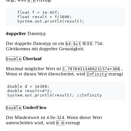
0.0
    float f = 1e-45f;

    float result = f/1000;

doppelter
Datentyp
Der doppelte Datentyp ist ein
IEEE 754-
64-bit
Gleitkomma mit doppelter Genauigkeit.
Überlauf
Double
Maximal möglicher Wert ist
,
1.7976931348623157e+308
Wenn er diesen Wert überschreitet, wird
erzeugt
Infinity
double d = 1e308;

double result=d*2;      

UnderFlow
Double
Der Mindestwert ist 4.9e-324. Wenn dieser Wert
unterschritten wird, wird
erzeugt
0.0