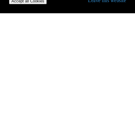
Leave this website
Accept all Cookies
Erste Schritte mit Java Language
2D-Grafiken in Java
Alternative Sammlungen
Anmerkungen
Apache Commons Lang
AppDynamics und TIBCO BusinessWorks
Instrumentation für einfache Integration
Applets
Arrays
Atomtypen
Audio
Aufteilen einer Schnur in Teile mit fester Länge
Aufzählung beginnend mit der Nummer