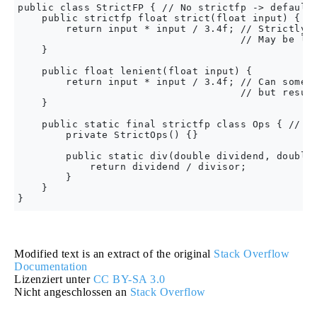
public class StrictFP { // No strictfp -> default 
    public strictfp float strict(float input) {

        return input * input / 3.4f; // Strictly a
                                     // May be les
    }

    public float lenient(float input) {

        return input * input / 3.4f; // Can someti
                                     // but result
    }

    public static final strictfp class Ops { // st
        private StrictOps() {}

        public static div(double dividend, double 
            return dividend / divisor;

        }

    }

Modified text is an extract of the original
Stack Overflow
Documentation
Lizenziert unter
CC BY-SA 3.0
Nicht angeschlossen an
Stack Overflow