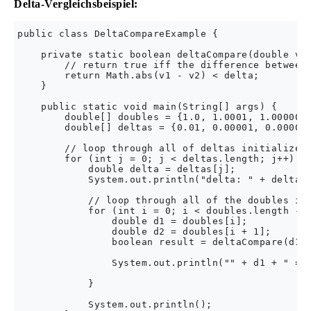
Delta-Vergleichsbeispiel:
public class DeltaCompareExample {

    private static boolean deltaCompare(double v1,
        // return true iff the difference between 
        return Math.abs(v1 - v2) < delta;

    }

    public static void main(String[] args) {

        double[] doubles = {1.0, 1.0001, 1.0000001
        double[] deltas = {0.01, 0.00001, 0.000000
        // loop through all of deltas initialized 
        for (int j = 0; j < deltas.length; j++) {

            double delta = deltas[j];

            System.out.println("delta: " + delta);
            // loop through all of the doubles ini
            for (int i = 0; i < doubles.length - 1
                double d1 = doubles[i];

                double d2 = doubles[i + 1];

                boolean result = deltaCompare(d1, 
                System.out.println("" + d1 + " == 
            }

            System.out.println();
