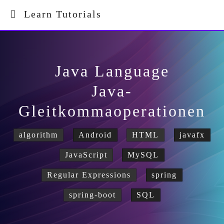
Learn Tutorials
Java Language
Java-
Gleitkommaoperationen
algorithm
Android
HTML
javafx
JavaScript
MySQL
Regular Expressions
spring
spring-boot
SQL