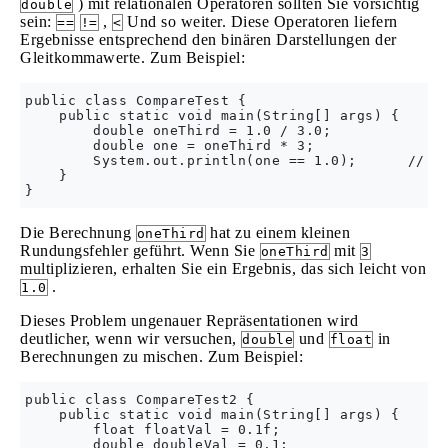
) mit relationalen Operatoren sollten Sie vorsichtig
double
sein:
,
Und so weiter. Diese Operatoren liefern
==
!=
<
Ergebnisse entsprechend den binären Darstellungen der
Gleitkommawerte. Zum Beispiel:
public class CompareTest {

    public static void main(String[] args) {

        double oneThird = 1.0 / 3.0;

        double one = oneThird * 3;

        System.out.println(one == 1.0);      // pr
    }

Die Berechnung
hat zu einem kleinen
oneThird
Rundungsfehler geführt. Wenn Sie
mit
oneThird
3
multiplizieren, erhalten Sie ein Ergebnis, das sich leicht von
.
1.0
Dieses Problem ungenauer Repräsentationen wird
deutlicher, wenn wir versuchen,
und
in
double
float
Berechnungen zu mischen. Zum Beispiel:
public class CompareTest2 {

    public static void main(String[] args) {

        float floatVal = 0.1f;

        double doubleVal = 0.1;
