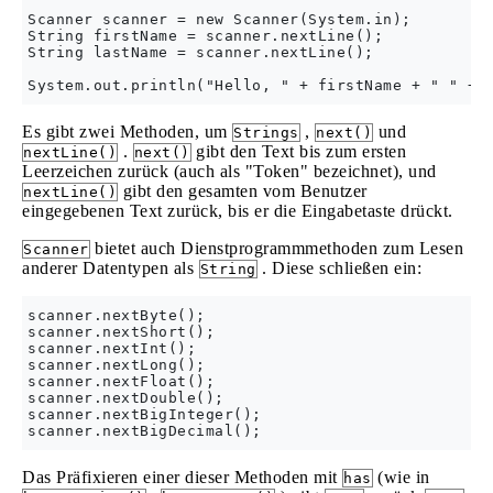
Scanner scanner = new Scanner(System.in);

String firstName = scanner.nextLine();

String lastName = scanner.nextLine();

Es gibt zwei Methoden, um
,
und
Strings
next()
.
gibt den Text bis zum ersten
nextLine()
next()
Leerzeichen zurück (auch als "Token" bezeichnet), und
gibt den gesamten vom Benutzer
nextLine()
eingegebenen Text zurück, bis er die Eingabetaste drückt.
bietet auch Dienstprogrammmethoden zum Lesen
Scanner
anderer Datentypen als
. Diese schließen ein:
String
scanner.nextByte();

scanner.nextShort();

scanner.nextInt();

scanner.nextLong();

scanner.nextFloat();

scanner.nextDouble();

scanner.nextBigInteger();

Das Präfixieren einer dieser Methoden mit
(wie in
has