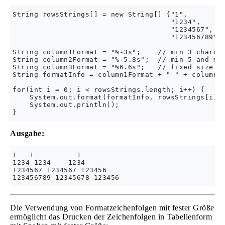
String rowsStrings[] = new String[] {"1", 

                                     "1234", 

                                     "1234567", 

                                     "123456789"};
String column1Format = "%-3s";    // min 3 charact
String column2Format = "%-5.8s";  // min 5 and max
String column3Format = "%6.6s";   // fixed size 6 
String formatInfo = column1Format + " " + column2F
for(int i = 0; i < rowsStrings.length; i++) {

    System.out.format(formatInfo, rowsStrings[i], 
    System.out.println();

Ausgabe:
1   1          1

1234 1234    1234

1234567 1234567 123456

Die Verwendung von Formatzeichenfolgen mit fester Größe
ermöglicht das Drucken der Zeichenfolgen in Tabellenform