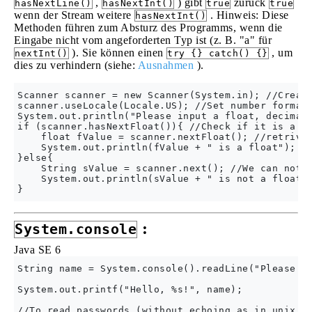
,
) gibt
zurück
hasNextLine()
hasNextInt()
true
true
wenn der Stream weitere
. Hinweis: Diese
hasNextInt()
Methoden führen zum Absturz des Programms, wenn die
Eingabe nicht vom angeforderten Typ ist (z. B. "a" für
). Sie können einen
, um
nextInt()
try {} catch() {}
dies zu verhindern (siehe:
Ausnahmen
).
Scanner scanner = new Scanner(System.in); //Create
scanner.useLocale(Locale.US); //Set number format 
System.out.println("Please input a float, decimal 
if (scanner.hasNextFloat()){ //Check if it is a fl
    float fValue = scanner.nextFloat(); //retrive 
    System.out.println(fValue + " is a float");

}else{

    String sValue = scanner.next(); //We can not r
    System.out.println(sValue + " is not a float")
:
System.console
Java SE 6
String name = System.console().readLine("Please ty
System.out.printf("Hello, %s!", name);

//To read passwords (without echoing as in unix te