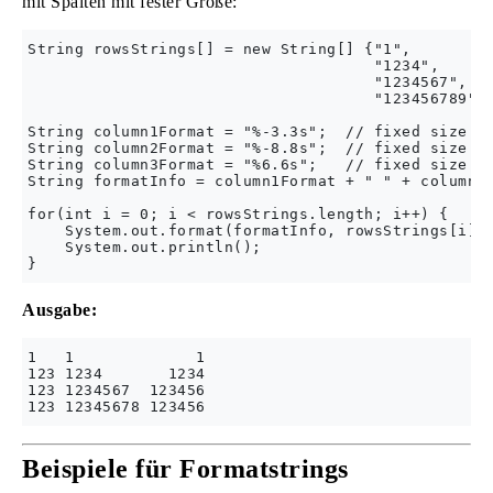
mit Spalten mit fester Größe:
String rowsStrings[] = new String[] {"1", 

                                     "1234", 

                                     "1234567", 

                                     "123456789"};
String column1Format = "%-3.3s";  // fixed size 3 
String column2Format = "%-8.8s";  // fixed size 8 
String column3Format = "%6.6s";   // fixed size 6 
String formatInfo = column1Format + " " + column2F
for(int i = 0; i < rowsStrings.length; i++) {

    System.out.format(formatInfo, rowsStrings[i], 
    System.out.println();

Ausgabe:
1   1             1

123 1234       1234

123 1234567  123456

Beispiele für Formatstrings