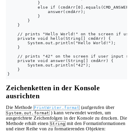
            }

            else if (cmdArr[0].equals(CMD_ANSWER))
                answer(cmdArr);

            }

        }

    }

    // prints "Hello World!" on the screen if user
    private void hello(String[] cmdArr) {

        System.out.println("Hello World!");

    }

    // prints "42" on the screen if user input sta
    private void answer(String[] cmdArr) {

        System.out.println("42");

    }

Zeichenketten in der Konsole
ausrichten
Die Methode
(aufgerufen über
PrintWriter.format
) kann verwendet werden, um
System.out.format
ausgerichtete Zeichenfolgen in der Konsole zu drucken. Die
Methode erhält einen
mit den Formatinformationen
String
und einer Reihe von zu formatierenden Objekten: