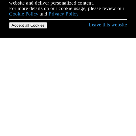
website and deliver personalized content.
For more details on our cookie usage, please review our
Cookie Policy
and
Privacy Policy
Leave this website
Accept all Cookies
Erste Schritte mit Java Language
2D-Grafiken in Java
Alternative Sammlungen
Anmerkungen
Apache Commons Lang
AppDynamics und TIBCO BusinessWorks
Instrumentation für einfache Integration
Applets
Arrays
Atomtypen
Audio