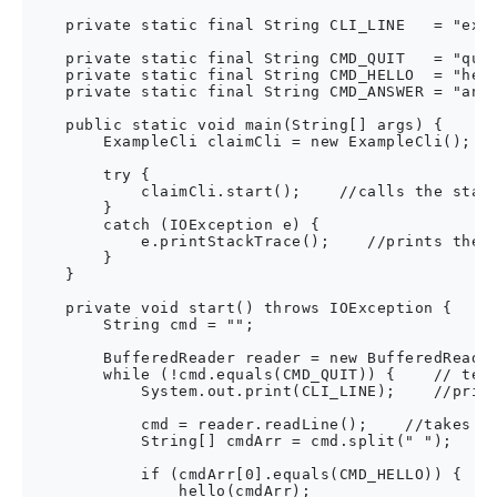
    private static final String CLI_LINE   = "exam
    private static final String CMD_QUIT   = "quit
    private static final String CMD_HELLO  = "hell
    private static final String CMD_ANSWER = "answ
    public static void main(String[] args) {

        ExampleCli claimCli = new ExampleCli();   
        try {

            claimCli.start();    //calls the start
        }

        catch (IOException e) {

            e.printStackTrace();    //prints the e
        }

    }

    private void start() throws IOException {

        String cmd = "";

        BufferedReader reader = new BufferedReader
        while (!cmd.equals(CMD_QUIT)) {    // term
            System.out.print(CLI_LINE);    //print
            cmd = reader.readLine();    //takes in
            String[] cmdArr = cmd.split(" ");

            if (cmdArr[0].equals(CMD_HELLO)) {    
                hello(cmdArr);
