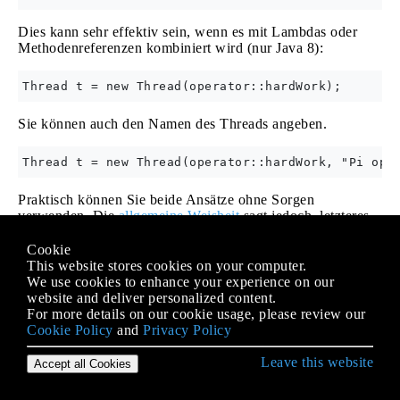
Dies kann sehr effektiv sein, wenn es mit Lambdas oder
Methodenreferenzen kombiniert wird (nur Java 8):
Sie können auch den Namen des Threads angeben.
Praktisch können Sie beide Ansätze ohne Sorgen
verwenden. Die
allgemeine Weisheit
sagt jedoch, letzteres
zu verwenden.
Cookie
This website stores cookies on your computer.
Für jeden der vier genannten Konstruktoren gibt es auch
We use cookies to enhance your experience on our
eine Alternative, die eine Instanz von
website and deliver personalized content.
java.lang.ThreadGroup
als ersten Parameter akzeptiert.
For more details on our cookie usage, please review our
Cookie Policy
and
Privacy Policy
ThreadGroup tg = new ThreadGroup("Operators");

Leave this website
Accept all Cookies
Die
ThreadGroup
repräsentiert eine Gruppe von Threads.