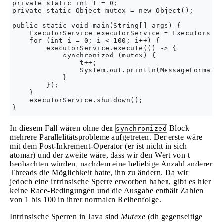
private static int t = 0;

private static Object mutex = new Object();

public static void main(String[] args) {

    ExecutorService executorService = Executors.ne
    for (int i = 0; i < 100; i++) {

        executorService.execute(() -> {

            synchronized (mutex) {

                t++;

                System.out.println(MessageFormat.f
            }

        });

    }

    executorService.shutdown();

In diesem Fall wären ohne den
Block
synchronized
mehrere Parallelitätsprobleme aufgetreten. Der erste wäre
mit dem Post-Inkrement-Operator (er ist nicht in sich
atomar) und der zweite wäre, dass wir den Wert von t
beobachten würden, nachdem eine beliebige Anzahl anderer
Threads die Möglichkeit hatte, ihn zu ändern. Da wir
jedoch eine intrinsische Sperre erworben haben, gibt es hier
keine Race-Bedingungen und die Ausgabe enthält Zahlen
von 1 bis 100 in ihrer normalen Reihenfolge.
Intrinsische Sperren in Java sind
Mutexe
(dh gegenseitige