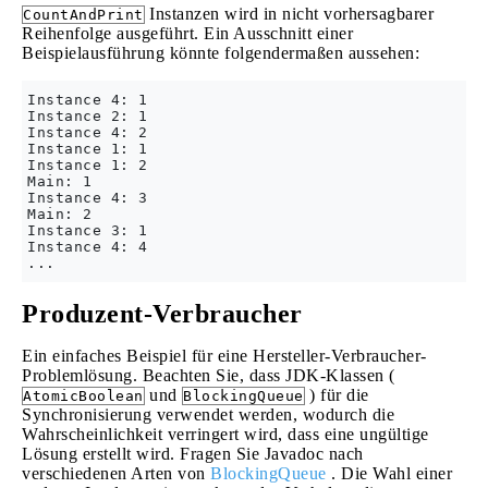
Instanzen wird in nicht vorhersagbarer
CountAndPrint
Reihenfolge ausgeführt. Ein Ausschnitt einer
Beispielausführung könnte folgendermaßen aussehen:
Instance 4: 1

Instance 2: 1

Instance 4: 2

Instance 1: 1

Instance 1: 2

Main: 1

Instance 4: 3

Main: 2

Instance 3: 1

Instance 4: 4

Produzent-Verbraucher
Ein einfaches Beispiel für eine Hersteller-Verbraucher-
Problemlösung. Beachten Sie, dass JDK-Klassen (
und
) für die
AtomicBoolean
BlockingQueue
Synchronisierung verwendet werden, wodurch die
Wahrscheinlichkeit verringert wird, dass eine ungültige
Lösung erstellt wird. Fragen Sie Javadoc nach
verschiedenen Arten von
BlockingQueue
. Die Wahl einer