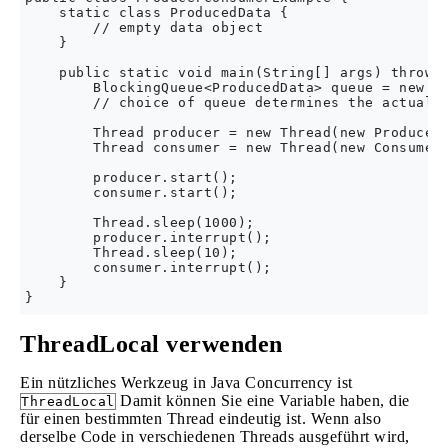
    static class ProducedData {    

        // empty data object

    }

    public static void main(String[] args) throws 
        BlockingQueue<ProducedData> queue = new Ar
        // choice of queue determines the actual b
        Thread producer = new Thread(new Producer(
        Thread consumer = new Thread(new Consumer(
        producer.start();

        consumer.start();

        Thread.sleep(1000);

        producer.interrupt();

        Thread.sleep(10);

        consumer.interrupt();

    }

ThreadLocal verwenden
Ein nützliches Werkzeug in Java Concurrency ist
Damit können Sie eine Variable haben, die
ThreadLocal
für einen bestimmten Thread eindeutig ist. Wenn also
derselbe Code in verschiedenen Threads ausgeführt wird,