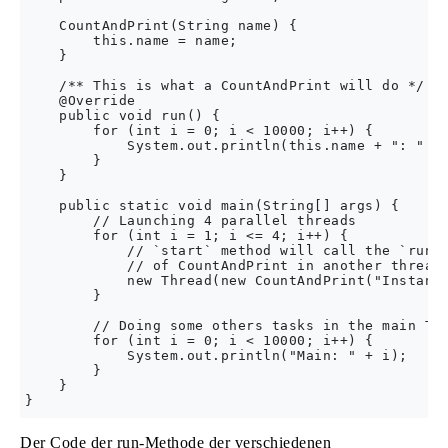
    CountAndPrint(String name) {

        this.name = name;

    }

    /** This is what a CountAndPrint will do */

    @Override

    public void run() {

        for (int i = 0; i < 10000; i++) {

            System.out.println(this.name + ": " + 
        }

    }

    public static void main(String[] args) {

        // Launching 4 parallel threads

        for (int i = 1; i <= 4; i++) {

            // `start` method will call the `run` 
            // of CountAndPrint in another thread

            new Thread(new CountAndPrint("Instance
        }

        // Doing some others tasks in the main Thr
        for (int i = 0; i < 10000; i++) {

            System.out.println("Main: " + i);

        }

    }

Der Code der run-Methode der verschiedenen