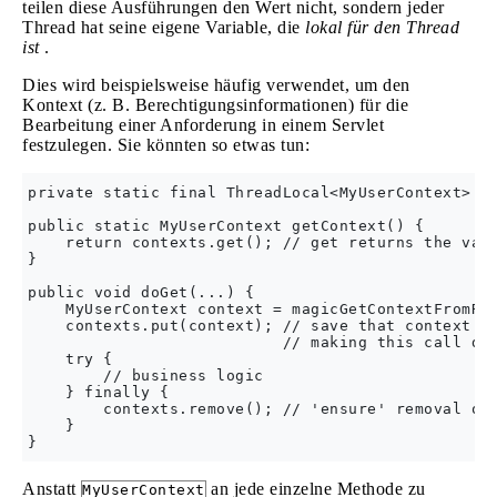
teilen diese Ausführungen den Wert nicht, sondern jeder
Thread hat seine eigene Variable, die
lokal für den Thread
ist
.
Dies wird beispielsweise häufig verwendet, um den
Kontext (z. B. Berechtigungsinformationen) für die
Bearbeitung einer Anforderung in einem Servlet
festzulegen. Sie könnten so etwas tun:
private static final ThreadLocal<MyUserContext> co
public static MyUserContext getContext() {

    return contexts.get(); // get returns the vari
}

public void doGet(...) {

    MyUserContext context = magicGetContextFromReq
    contexts.put(context); // save that context to
                           // making this call don
    try {

        // business logic

    } finally {

        contexts.remove(); // 'ensure' removal of 
    }

Anstatt
an jede einzelne Methode zu
MyUserContext