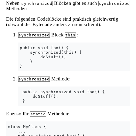
Neben
Blöcken gibt es auch
synchronized
synchronized
Methoden.
Die folgenden Codeblöcke sind praktisch gleichwertig
(obwohl der Bytecode anders zu sein scheint):
Block
:
synchronized
this
public void foo() {

    synchronized(this) {

        doStuff();

    }

Methode:
synchronized
 public synchronized void foo() {

     doStuff();

Ebenso für
Methoden:
static
class MyClass {

    ...

    public static void bar() {
