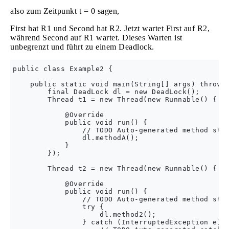
also zum Zeitpunkt t = 0 sagen,
First hat R1 und Second hat R2. Jetzt wartet First auf R2,
während Second auf R1 wartet. Dieses Warten ist
unbegrenzt und führt zu einem Deadlock.
public class Example2 {

    public static void main(String[] args) throws 
        final DeadLock dl = new DeadLock();

        Thread t1 = new Thread(new Runnable() {

            @Override

            public void run() {

                // TODO Auto-generated method stub
                dl.methodA();

            }

        });

        Thread t2 = new Thread(new Runnable() {

            @Override

            public void run() {

                // TODO Auto-generated method stub
                try {

                    dl.method2();

                } catch (InterruptedException e) {