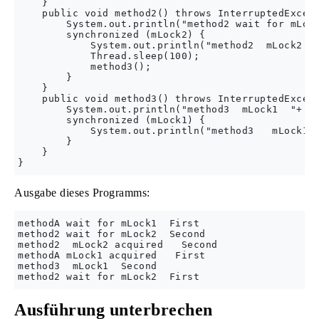
    }

    public void method2() throws InterruptedExcept
        System.out.println("method2 wait for mLock
        synchronized (mLock2) {

            System.out.println("method2  mLock2 ac
            Thread.sleep(100);

            method3();

        }

    }

    public void method3() throws InterruptedExcept
        System.out.println("method3  mLock1  "+ Th
        synchronized (mLock1) {

            System.out.println("method3   mLock1 a
        }

    }

Ausgabe dieses Programms:
methodA wait for mLock1  First

method2 wait for mLock2  Second

method2  mLock2 acquired   Second

methodA mLock1 acquired   First

method3  mLock1  Second

Ausführung unterbrechen