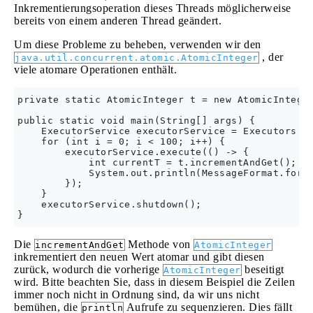
Inkrementierungsoperation dieses Threads möglicherweise
bereits von einem anderen Thread geändert.
Um diese Probleme zu beheben, verwenden wir den
, der
java.util.concurrent.atomic.AtomicInteger
viele atomare Operationen enthält.
private static AtomicInteger t = new AtomicInteger
public static void main(String[] args) {

    ExecutorService executorService = Executors.ne
    for (int i = 0; i < 100; i++) {

        executorService.execute(() -> {

            int currentT = t.incrementAndGet();

            System.out.println(MessageFormat.forma
        });

    }

    executorService.shutdown();

Die
Methode von
incrementAndGet
AtomicInteger
inkrementiert den neuen Wert atomar und gibt diesen
zurück, wodurch die vorherige
beseitigt
AtomicInteger
wird. Bitte beachten Sie, dass in diesem Beispiel die Zeilen
immer noch nicht in Ordnung sind, da wir uns nicht
bemühen, die
Aufrufe zu sequenzieren. Dies fällt
println