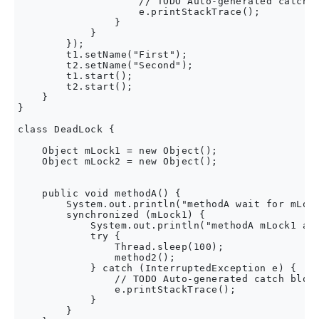
                    // TODO Auto-generated catch b
                    e.printStackTrace();

                }

            }

        });

        t1.setName("First");

        t2.setName("Second");

        t1.start();

        t2.start();

    }

}

class DeadLock {

    Object mLock1 = new Object();

    Object mLock2 = new Object();

    public void methodA() {

        System.out.println("methodA wait for mLock
        synchronized (mLock1) {

            System.out.println("methodA mLock1 acq
            try {

                Thread.sleep(100);

                method2();

            } catch (InterruptedException e) {

                // TODO Auto-generated catch block
                e.printStackTrace();

            }

        }
