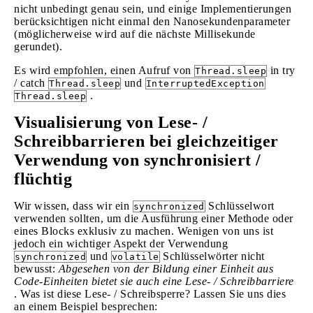
nicht unbedingt genau sein, und einige Implementierungen
berücksichtigen nicht einmal den Nanosekundenparameter
(möglicherweise wird auf die nächste Millisekunde
gerundet).
Es wird empfohlen, einen Aufruf von
in try
Thread.sleep
/ catch
und
Thread.sleep
InterruptedException
.
Thread.sleep
Visualisierung von Lese- /
Schreibbarrieren bei gleichzeitiger
Verwendung von synchronisiert /
flüchtig
Wir wissen, dass wir ein
Schlüsselwort
synchronized
verwenden sollten, um die Ausführung einer Methode oder
eines Blocks exklusiv zu machen. Wenigen von uns ist
jedoch ein wichtiger Aspekt der Verwendung
und
Schlüsselwörter nicht
synchronized
volatile
bewusst:
Abgesehen von der Bildung einer Einheit aus
Code-Einheiten bietet sie auch eine Lese- / Schreibbarriere
. Was ist diese Lese- / Schreibsperre? Lassen Sie uns dies
an einem Beispiel besprechen: