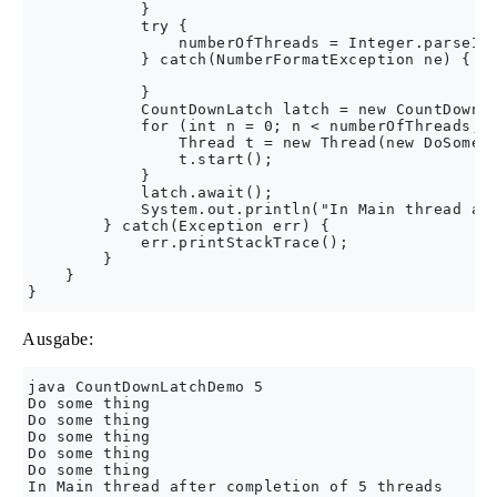
            }

            try {

                numberOfThreads = Integer.parseInt
            } catch(NumberFormatException ne) {

            }

            CountDownLatch latch = new CountDownLa
            for (int n = 0; n < numberOfThreads; n
                Thread t = new Thread(new DoSometh
                t.start();

            }

            latch.await();

            System.out.println("In Main thread aft
        } catch(Exception err) {

            err.printStackTrace();

        }

    }

Ausgabe:
java CountDownLatchDemo 5

Do some thing

Do some thing

Do some thing

Do some thing

Do some thing
