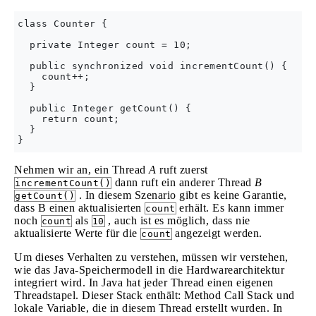
class Counter {

  private Integer count = 10;

  public synchronized void incrementCount() {

    count++;

  }

  public Integer getCount() {

    return count;

  }

Nehmen wir an, ein Thread
A
ruft zuerst
dann ruft ein anderer Thread
B
incrementCount()
. In diesem Szenario gibt es keine Garantie,
getCount()
dass B einen aktualisierten
erhält. Es kann immer
count
noch
als
, auch ist es möglich, dass nie
count
10
aktualisierte Werte für die
angezeigt werden.
count
Um dieses Verhalten zu verstehen, müssen wir verstehen,
wie das Java-Speichermodell in die Hardwarearchitektur
integriert wird. In Java hat jeder Thread einen eigenen
Threadstapel. Dieser Stack enthält: Method Call Stack und
lokale Variable, die in diesem Thread erstellt wurden. In