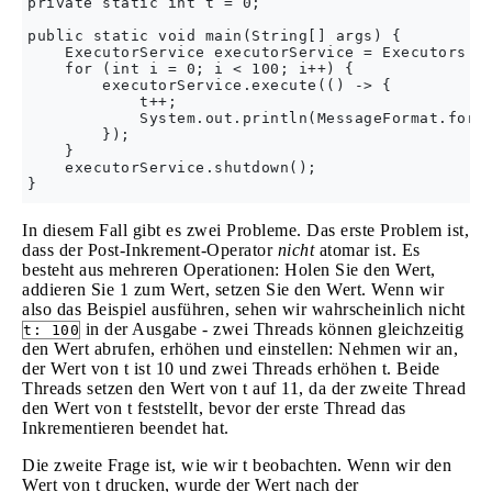
private static int t = 0;

public static void main(String[] args) {

    ExecutorService executorService = Executors.ne
    for (int i = 0; i < 100; i++) {

        executorService.execute(() -> {

            t++;

            System.out.println(MessageFormat.forma
        });

    }

    executorService.shutdown();

In diesem Fall gibt es zwei Probleme. Das erste Problem ist,
dass der Post-Inkrement-Operator
nicht
atomar ist. Es
besteht aus mehreren Operationen: Holen Sie den Wert,
addieren Sie 1 zum Wert, setzen Sie den Wert. Wenn wir
also das Beispiel ausführen, sehen wir wahrscheinlich nicht
in der Ausgabe - zwei Threads können gleichzeitig
t: 100
den Wert abrufen, erhöhen und einstellen: Nehmen wir an,
der Wert von t ist 10 und zwei Threads erhöhen t. Beide
Threads setzen den Wert von t auf 11, da der zweite Thread
den Wert von t feststellt, bevor der erste Thread das
Inkrementieren beendet hat.
Die zweite Frage ist, wie wir t beobachten. Wenn wir den
Wert von t drucken, wurde der Wert nach der