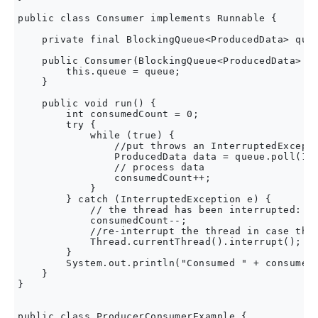
public class Consumer implements Runnable {

    private final BlockingQueue<ProducedData> queu
    public Consumer(BlockingQueue<ProducedData> qu
        this.queue = queue;

    }

    public void run() {

        int consumedCount = 0;

        try {

            while (true) {

                //put throws an InterruptedExcepti
                ProducedData data = queue.poll(10,
                // process data

                consumedCount++;

            }

        } catch (InterruptedException e) {

            // the thread has been interrupted: cl
            consumedCount--;

            //re-interrupt the thread in case the 
            Thread.currentThread().interrupt();

        }

        System.out.println("Consumed " + consumedC
    }

}

public class ProducerConsumerExample {
