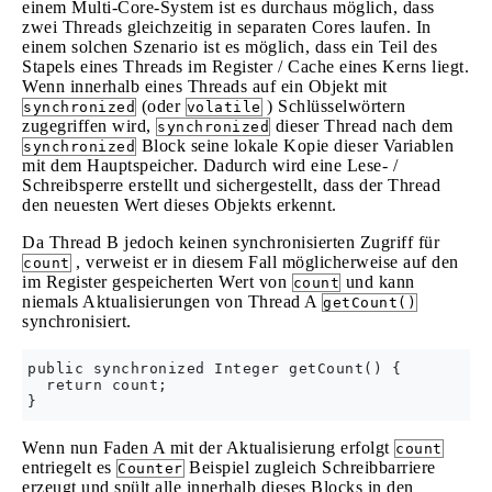
einem Multi-Core-System ist es durchaus möglich, dass
zwei Threads gleichzeitig in separaten Cores laufen. In
einem solchen Szenario ist es möglich, dass ein Teil des
Stapels eines Threads im Register / Cache eines Kerns liegt.
Wenn innerhalb eines Threads auf ein Objekt mit
(oder
) Schlüsselwörtern
synchronized
volatile
zugegriffen wird,
dieser Thread nach dem
synchronized
Block seine lokale Kopie dieser Variablen
synchronized
mit dem Hauptspeicher. Dadurch wird eine Lese- /
Schreibsperre erstellt und sichergestellt, dass der Thread
den neuesten Wert dieses Objekts erkennt.
Da Thread B jedoch keinen synchronisierten Zugriff für
, verweist er in diesem Fall möglicherweise auf den
count
im Register gespeicherten Wert von
und kann
count
niemals Aktualisierungen von Thread A
getCount()
synchronisiert.
public synchronized Integer getCount() {

  return count;

Wenn nun Faden A mit der Aktualisierung erfolgt
count
entriegelt es
Beispiel zugleich Schreibbarriere
Counter
erzeugt und spült alle innerhalb dieses Blocks in den