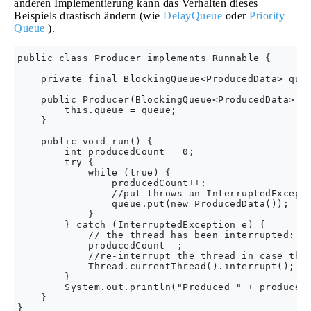
anderen Implementierung kann das Verhalten dieses
Beispiels drastisch ändern (wie
DelayQueue
oder
Priority
Queue
).
public class Producer implements Runnable {

    private final BlockingQueue<ProducedData> queu
    public Producer(BlockingQueue<ProducedData> qu
        this.queue = queue;

    }

    public void run() {

        int producedCount = 0;

        try {

            while (true) {

                producedCount++;

                //put throws an InterruptedExcepti
                queue.put(new ProducedData());

            }

        } catch (InterruptedException e) {

            // the thread has been interrupted: cl
            producedCount--;

            //re-interrupt the thread in case the 
            Thread.currentThread().interrupt();

        }

        System.out.println("Produced " + producedC
    }

}
