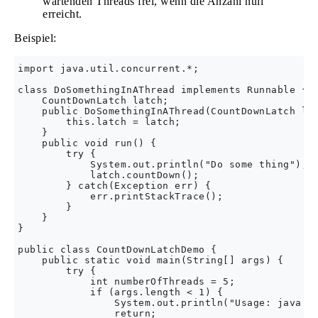
wartenden Threads frei, wenn die Anzahl null
erreicht.
Beispiel:
import java.util.concurrent.*;

class DoSomethingInAThread implements Runnable {

    CountDownLatch latch;

    public DoSomethingInAThread(CountDownLatch lat
        this.latch = latch;

    } 

    public void run() {

        try {

            System.out.println("Do some thing");

            latch.countDown();

        } catch(Exception err) {

            err.printStackTrace();

        }

    }

}

public class CountDownLatchDemo {

    public static void main(String[] args) {

        try {

            int numberOfThreads = 5;

            if (args.length < 1) {

                System.out.println("Usage: java Co
                return;
