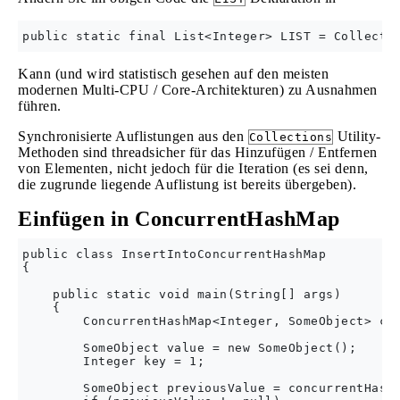
Kann (und wird statistisch gesehen auf den meisten
modernen Multi-CPU / Core-Architekturen) zu Ausnahmen
führen.
Synchronisierte Auflistungen aus den
Utility-
Collections
Methoden sind threadsicher für das Hinzufügen / Entfernen
von Elementen, nicht jedoch für die Iteration (es sei denn,
die zugrunde liegende Auflistung ist bereits übergeben).
Einfügen in ConcurrentHashMap
public class InsertIntoConcurrentHashMap

{

    public static void main(String[] args)

    {

        ConcurrentHashMap<Integer, SomeObject> con
        SomeObject value = new SomeObject();

        Integer key = 1;

        SomeObject previousValue = concurrentHashM