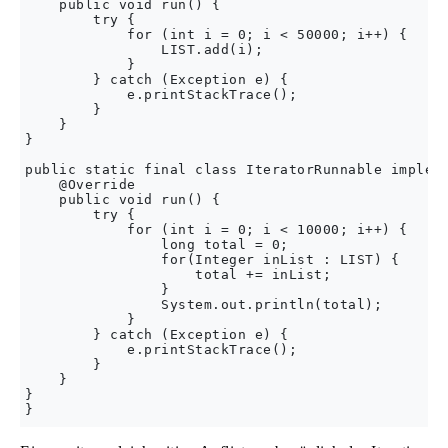
    public void run() {

        try {

            for (int i = 0; i < 50000; i++) {

                LIST.add(i);

            }

        } catch (Exception e) {

            e.printStackTrace();

        }

    }

}

public static final class IteratorRunnable impleme
    @Override

    public void run() {

        try {

            for (int i = 0; i < 10000; i++) {

                long total = 0;

                for(Integer inList : LIST) {

                    total += inList;

                }

                System.out.println(total);

            }

        } catch (Exception e) {

            e.printStackTrace();

        }

    }

}
