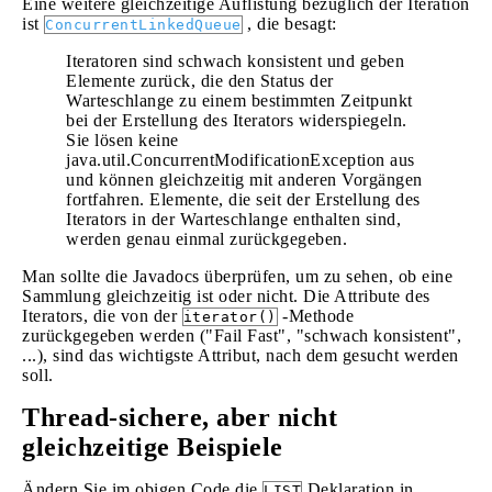
Eine weitere gleichzeitige Auflistung bezüglich der Iteration
ist
, die besagt:
ConcurrentLinkedQueue
Iteratoren sind schwach konsistent und geben
Elemente zurück, die den Status der
Warteschlange zu einem bestimmten Zeitpunkt
bei der Erstellung des Iterators widerspiegeln.
Sie lösen keine
java.util.ConcurrentModificationException aus
und können gleichzeitig mit anderen Vorgängen
fortfahren. Elemente, die seit der Erstellung des
Iterators in der Warteschlange enthalten sind,
werden genau einmal zurückgegeben.
Man sollte die Javadocs überprüfen, um zu sehen, ob eine
Sammlung gleichzeitig ist oder nicht. Die Attribute des
Iterators, die von der
-Methode
iterator()
zurückgegeben werden ("Fail Fast", "schwach konsistent",
...), sind das wichtigste Attribut, nach dem gesucht werden
soll.
Thread-sichere, aber nicht
gleichzeitige Beispiele
Ändern Sie im obigen Code die
Deklaration in
LIST