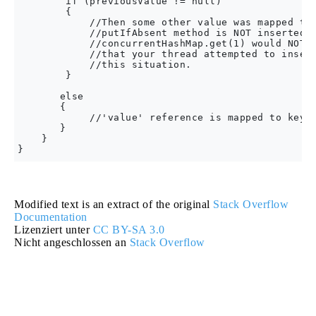
        if (previousValue != null)

        {

            //Then some other value was mapped to 
            //putIfAbsent method is NOT inserted, 
            //concurrentHashMap.get(1) would NOT r
            //that your thread attempted to insert
            //this situation.

        }

       else

       {

            //'value' reference is mapped to key =
       }

    }

Modified text is an extract of the original
Stack Overflow
Documentation
Lizenziert unter
CC BY-SA 3.0
Nicht angeschlossen an
Stack Overflow