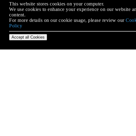
This website stores cookies on your computer.
We use cookies to enhance your experience on our website an
NIO - Vernetzung
content.
Objektklassenmethoden und Konstruktor
For more details on our cookie usage, please review our
Cook
Policy
Objektklonen
Accept all Cookies
Objektreferenzen
Operatoren
Oracle Official Code Standard
Ortszeit
Pakete
Parallele Programmierung mit dem Fork / Join-
Framework
Polymorphismus
Primitive Datentypen
Protokollierung (java.util.logging)
Referenzdatentypen