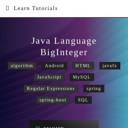
Learn Tutorials
Java Language
BigInteger
algorithm
Android
HTML
javafx
JavaScript
MySQL
Regular Expressions
spring
spring-boot
SQL