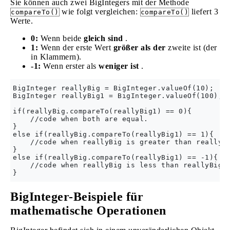
Sie können auch zwei BigIntegers mit der Methode
wie folgt vergleichen:
liefert 3
compareTo()
compareTo()
Werte.
0:
Wenn beide
gleich sind
.
1:
Wenn der erste Wert
größer als der
zweite ist (der
in Klammern).
-1:
Wenn erster als
weniger ist
.
BigInteger reallyBig = BigInteger.valueOf(10);

BigInteger reallyBig1 = BigInteger.valueOf(100);

if(reallyBig.compareTo(reallyBig1) == 0){

    //code when both are equal.

}

else if(reallyBig.compareTo(reallyBig1) == 1){

    //code when reallyBig is greater than reallyBi
}

else if(reallyBig.compareTo(reallyBig1) == -1){

    //code when reallyBig is less than reallyBig1.
BigInteger-Beispiele für
mathematische Operationen