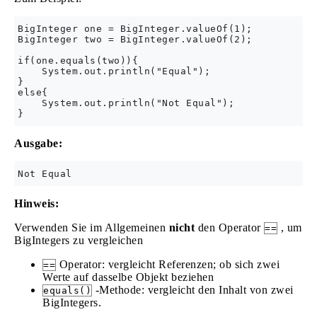
BigInteger one = BigInteger.valueOf(1);

BigInteger two = BigInteger.valueOf(2);

if(one.equals(two)){

    System.out.println("Equal");

}

else{

    System.out.println("Not Equal");

Ausgabe:
Hinweis:
Verwenden Sie im Allgemeinen
nicht
den Operator
, um
==
BigIntegers zu vergleichen
Operator: vergleicht Referenzen; ob sich zwei
==
Werte auf dasselbe Objekt beziehen
-Methode: vergleicht den Inhalt von zwei
equals()
BigIntegers.