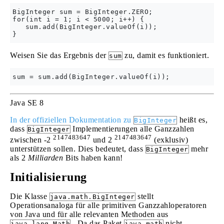
BigInteger sum = BigInteger.ZERO;

for(int i = 1; i < 5000; i++) {

   sum.add(BigInteger.valueOf(i));  

Weisen Sie das Ergebnis der
zu, damit es funktioniert.
sum
Java SE 8
In der offiziellen Dokumentation zu
heißt es,
BigInteger
dass
Implementierungen alle Ganzzahlen
BigInteger
2147483647
2147483647
zwischen -2
und 2
(exklusiv)
unterstützen sollen. Dies bedeutet, dass
mehr
BigInteger
als 2
Milliarden
Bits haben kann!
Initialisierung
Die Klasse
stellt
java.math.BigInteger
Operationsanaloga für alle primitiven Ganzzahloperatoren
von Java und für alle relevanten Methoden aus
. Da das Paket
nicht
java.lang.Math
java.math