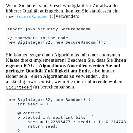
Wenn Sie bereit sind, Geschwindigkeit für Zufallszahlen
höherer Qualität aufzugeben, können Sie stattdessen ein
verwenden:
new
SecureRandom
()
import java.security.SecureRandom;

// somewhere in the code...

Sie können sogar einen Algorithmus mit einer anonymen
Klasse direkt implementieren! Beachten Sie, dass Sie
Ihren
eigenen RNG
-
Algorithmus Ausrollen
werden
Sie mit
geringer Qualität Zufälligkeit am Ende,
also immer
sicher sein , einen Algorithmus zu verwenden , die
anständig erwiesen ist , wenn Sie die resultierende wollen
(n) berechenbar sein.
BigInteger
new BigInteger(32, new Random() {

    int seed = 0;

    @Override

    protected int next(int bits) {

        seed = ((22695477 * seed) + 1) & 21474836
        return seed;

    }
