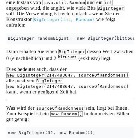
eine Instanz von
und ein
java.util.Random
int
angegeben wird, die angibt, wie viele Bits
BigInteger
soll. Die Verwendung ist recht einfach - wenn Sie den
Konstruktor
wie folgt
BigInteger(int, Random)
aufrufen:
Dann erhalten Sie einen
dessen Wert zwischen
BigInteger
bitCount
0 (einschließlich) und 2
(exklusiv) liegt.
Dies bedeutet auch, dass der
new BigInteger(2147483647, sourceOfRandomness)
alle positiven
BigInteger
new BigInteger(2147483647, sourceOfRandomness)
kann, wenn er genügend Zeit hat.
Was wird der
sein, liegt bei Ihnen.
sourceOfRandomness
Zum Beispiel ist ein
in den meisten Fällen
new Random()
gut genug: