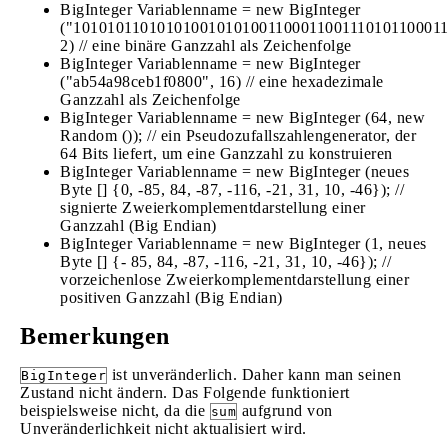
BigInteger Variablenname = new BigInteger
("101010110101010010101001100011001110101100011
2) // eine binäre Ganzzahl als Zeichenfolge
BigInteger Variablenname = new BigInteger
("ab54a98ceb1f0800", 16) // eine hexadezimale
Ganzzahl als Zeichenfolge
BigInteger Variablenname = new BigInteger (64, new
Random ()); // ein Pseudozufallszahlengenerator, der
64 Bits liefert, um eine Ganzzahl zu konstruieren
BigInteger Variablenname = new BigInteger (neues
Byte [] {0, -85, 84, -87, -116, -21, 31, 10, -46}); //
signierte Zweierkomplementdarstellung einer
Ganzzahl (Big Endian)
BigInteger Variablenname = new BigInteger (1, neues
Byte [] {- ​​85, 84, -87, -116, -21, 31, 10, -46}); //
vorzeichenlose Zweierkomplementdarstellung einer
positiven Ganzzahl (Big Endian)
Bemerkungen
ist unveränderlich. Daher kann man seinen
BigInteger
Zustand nicht ändern. Das Folgende funktioniert
beispielsweise nicht, da die
aufgrund von
sum
Unveränderlichkeit nicht aktualisiert wird.