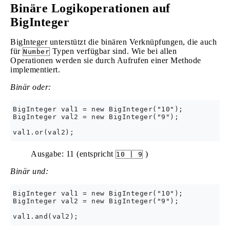
Binäre Logikoperationen auf
BigInteger
BigInteger unterstützt die binären Verknüpfungen, die auch
für
Typen verfügbar sind. Wie bei allen
Number
Operationen werden sie durch Aufrufen einer Methode
implementiert.
Binär oder:
BigInteger val1 = new BigInteger("10");

BigInteger val2 = new BigInteger("9");

Ausgabe: 11 (entspricht
)
10 | 9
Binär und:
BigInteger val1 = new BigInteger("10");

BigInteger val2 = new BigInteger("9");
