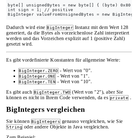
byte[] unsignedBytes = new byte[] { (byte) 0x80 };
int sign = 1; // positive

Dadurch wird eine
Instanz mit dem Wert 128
BigInteger
generiert, da die Bytes als vorzeichenlose Zahl interpretiert
werden und das Vorzeichen explizit auf 1 (positive Zahl)
gesetzt wird.
Es gibt vordefinierte Konstanten für allgemeine Werte:
- Wert von "0".
BigInteger.ZERO
- Wert von "1".
BigInteger.ONE
- Wert von "10".
BigInteger.TEN
Es gibt auch
(Wert von "2"), aber Sie
BigInteger.TWO
können es nicht in Ihrem Code verwenden, da es
.
private
BigIntegers vergleichen
Sie können
genauso vergleichen, wie Sie
BigIntegers
oder andere Objekte in Java vergleichen.
String
Zum Beispiel: