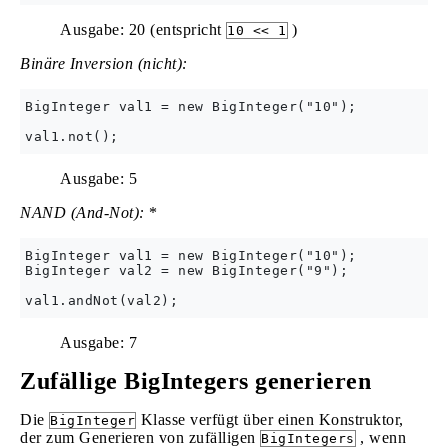
Ausgabe: 20 (entspricht
)
10 << 1
Binäre Inversion (nicht):
BigInteger val1 = new BigInteger("10");

Ausgabe: 5
NAND (And-Not):
*
BigInteger val1 = new BigInteger("10");

BigInteger val2 = new BigInteger("9");

Ausgabe: 7
Zufällige BigIntegers generieren
Die
Klasse verfügt über einen Konstruktor,
BigInteger
der zum Generieren von zufälligen
, wenn
BigIntegers