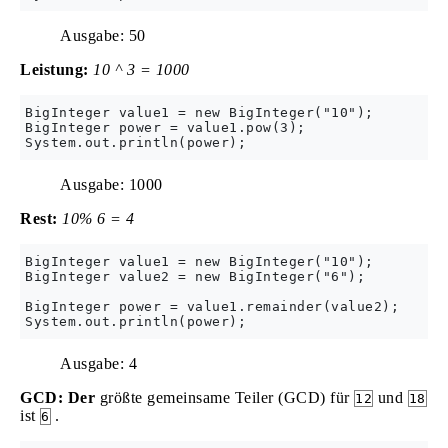
Ausgabe: 50
Leistung:
10 ^ 3 = 1000
BigInteger value1 = new BigInteger("10");

BigInteger power = value1.pow(3);

Ausgabe: 1000
Rest:
10% 6 = 4
BigInteger value1 = new BigInteger("10");

BigInteger value2 = new BigInteger("6");

BigInteger power = value1.remainder(value2);

Ausgabe: 4
GCD: Der
größte gemeinsame Teiler (GCD) für
und
12
18
ist
.
6