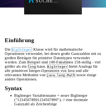
SUCHE…
Einführung
Die
Klasse wird für mathematische
BigInteger
Operationen verwendet, bei denen große Ganzzahlen mit zu
großen Beträgen für primitive Datentypen verwendet
werden. Zum Beispiel sind 100-Fakultäten 158-stellig - viel
größer als ein
kann.
bietet Analoga für
long
BigInteger
alle primitiven Integer-Operatoren von Java und alle
relevanten Methoden von
sowie einige
java.lang.Math
andere Operationen.
Syntax
BigInteger Variablenname = neuer BigInteger
("12345678901234567890"); // eine dezimale
Ganzzahl als Zeichenfolge