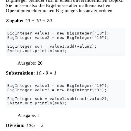
BigInteger befindet sich in einem unveränderlichen Objekt.
Sie müssen also die Ergebnisse aller mathematischen
Operationen einer neuen BigInteger-Instanz zuordnen.
Zugabe:
10 + 10 = 20
BigInteger value1 = new BigInteger("10");

BigInteger value2 = new BigInteger("10");

BigInteger sum = value1.add(value2);

Ausgabe: 20
Substraktion:
10 - 9 = 1
BigInteger value1 = new BigInteger("10");

BigInteger value2 = new BigInteger("9");

BigInteger sub = value1.subtract(value2);

Ausgabe: 1
Division:
10/5 = 2