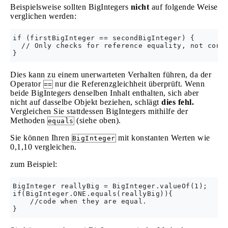
Beispielsweise sollten BigIntegers
nicht
auf folgende Weise
verglichen werden:
if (firstBigInteger == secondBigInteger) {

  // Only checks for reference equality, not conte
Dies kann zu einem unerwarteten Verhalten führen, da der
Operator
nur die Referenzgleichheit überprüft. Wenn
==
beide BigIntegers denselben Inhalt enthalten, sich aber
nicht auf dasselbe Objekt beziehen, schlägt
dies fehl.
Vergleichen Sie stattdessen BigIntegers mithilfe der
Methoden
(siehe oben).
equals
Sie können Ihren
mit konstanten Werten wie
BigInteger
0,1,10 vergleichen.
zum Beispiel:
BigInteger reallyBig = BigInteger.valueOf(1);

if(BigInteger.ONE.equals(reallyBig)){

    //code when they are equal.
