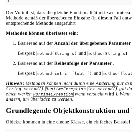
Der Vorteil ist, dass die gleiche Funktionalität mit zwei unte
Methode gemäß der übergebenen Eingabe (in diesem Fall entwed
entsprechende Methode ausgeführt.
Methoden können überlastet sein:
Basierend auf der
Anzahl der übergebenen Parameter
Beispiel:
und
method(String s)
method(String s1,
Basierend auf der
Reihenfolge der Parameter
.
Beispiel:
und
method(int i, float f)
method(floa
Hinweis:
Methoden können nicht durch
eine
Änderung
nur
den
gilt d
String method()
RuntimeException
int method()
einen werfen
wenn versucht
wird
). Wenn
RuntimeException
ändern, um überladen zu werden.
Grundlegende Objektkonstruktion und
Objekte kommen in eine eigene Klasse, ein einfaches Beispiel w