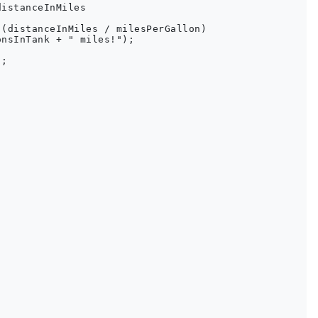
istanceInMiles

(distanceInMiles / milesPerGallon)

nsInTank + " miles!");

;
