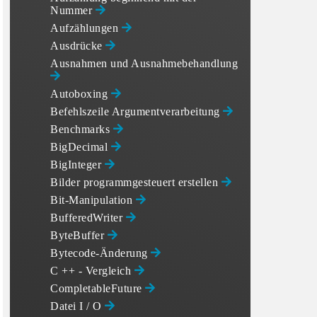
Nummer
Aufzählungen
Ausdrücke
Ausnahmen und Ausnahmebehandlung
Autoboxing
Befehlszeile Argumentverarbeitung
Benchmarks
BigDecimal
BigInteger
Bilder programmgesteuert erstellen
Bit-Manipulation
BufferedWriter
ByteBuffer
Bytecode-Änderung
C ++ - Vergleich
CompletableFuture
Datei I / O