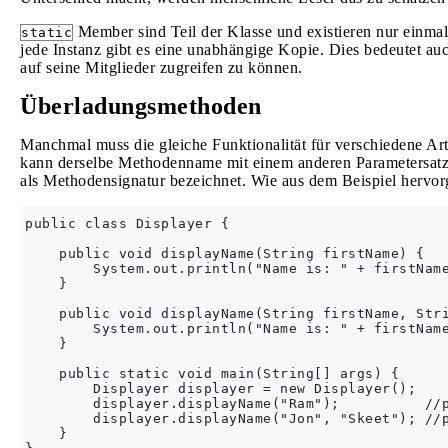
Member sind Teil der Klasse und existieren nur einmal 
static
jede Instanz gibt es eine unabhängige Kopie. Dies bedeutet auc
auf seine Mitglieder zugreifen zu können.
Überladungsmethoden
Manchmal muss die gleiche Funktionalität für verschiedene A
kann derselbe Methodenname mit einem anderen Parametersatz 
als Methodensignatur bezeichnet. Wie aus dem Beispiel hervor
public class Displayer {

    public void displayName(String firstName) {

        System.out.println("Name is: " + firstName
    }

    public void displayName(String firstName, Stri
        System.out.println("Name is: " + firstName
    }

    public static void main(String[] args) {

        Displayer displayer = new Displayer();

        displayer.displayName("Ram");          //p
        displayer.displayName("Jon", "Skeet"); //p
    }
