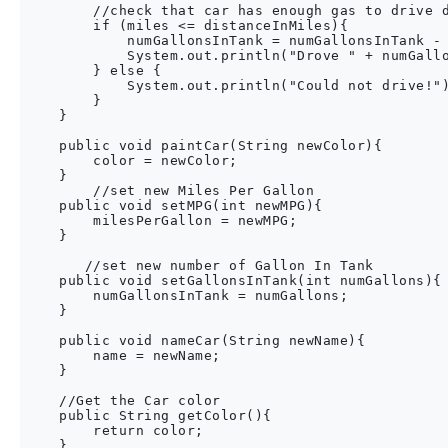
        //check that car has enough gas to drive d
        if (miles <= distanceInMiles){

            numGallonsInTank = numGallonsInTank - 
            System.out.println("Drove " + numGallo
        } else {

            System.out.println("Could not drive!")
        }

    }

    public void paintCar(String newColor){

        color = newColor;

    }

        //set new Miles Per Gallon

    public void setMPG(int newMPG){

        milesPerGallon = newMPG;

    }

       //set new number of Gallon In Tank

    public void setGallonsInTank(int numGallons){

        numGallonsInTank = numGallons;

    }

    public void nameCar(String newName){

        name = newName;

    }

    //Get the Car color

    public String getColor(){

        return color;

    }
