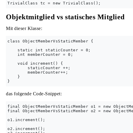
Objektmitglied vs statisches Mitglied
Mit dieser Klasse:
class ObjectMemberVsStaticMember {

    static int staticCounter = 0;

    int memberCounter = 0;

    void increment() {

        staticCounter ++;

        memberCounter++;

    }

das folgende Code-Snippet:
final ObjectMemberVsStaticMember o1 = new ObjectMe
final ObjectMemberVsStaticMember o2 = new ObjectMe
o1.increment();

o2.increment();
