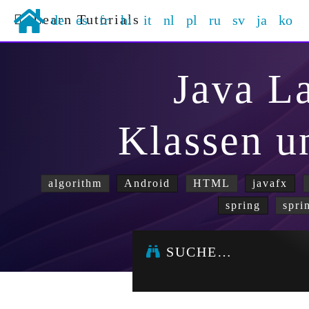
Learn Tutorials
de
es
fr
hi
it
nl
pl
ru
sv
ja
ko
Java L
Klassen u
algorithm
Android
HTML
javafx
spring
spri
SUCHE…