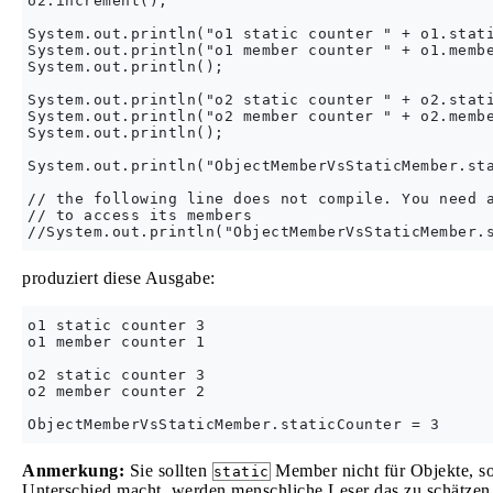
o2.increment();

System.out.println("o1 static counter " + o1.stati
System.out.println("o1 member counter " + o1.membe
System.out.println();

System.out.println("o2 static counter " + o2.stati
System.out.println("o2 member counter " + o2.membe
System.out.println();

System.out.println("ObjectMemberVsStaticMember.sta
// the following line does not compile. You need a
// to access its members

produziert diese Ausgabe:
o1 static counter 3

o1 member counter 1

o2 static counter 3

o2 member counter 2

Anmerkung:
Sie sollten
Member nicht für Objekte, so
static
Unterschied macht, werden menschliche Leser das zu schätzen