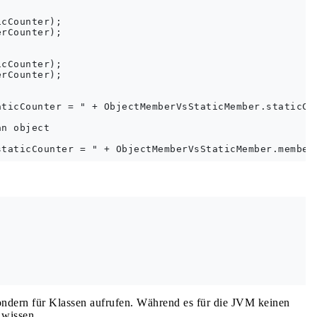
cCounter);

rCounter);

cCounter);

rCounter);

ticCounter = " + ObjectMemberVsStaticMember.staticCou
n object

ndern für Klassen aufrufen. Während es für die JVM keinen
 wissen.