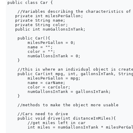
public class Car {

    //Variables describing the characteristics of 
   private int milesPerGallon;

   private String name;

   private String color;

   public int numGallonsInTank; 

    public Car(){

        milesPerGallon = 0;

        name = "";

        color = "";

        numGallonsInTank = 0;

    }

    //this is where an individual object is create
    public Car(int mpg, int, gallonsInTank, String
        milesPerGallon = mpg;

        name = carName;

        color = carColor;

        numGallonsInTank = gallonsInTank;

    }

    //methods to make the object more usable

    //Cars need to drive

    public void drive(int distanceInMiles){

        //get miles left in car

        int miles = numGallonsInTank * milesPerGal