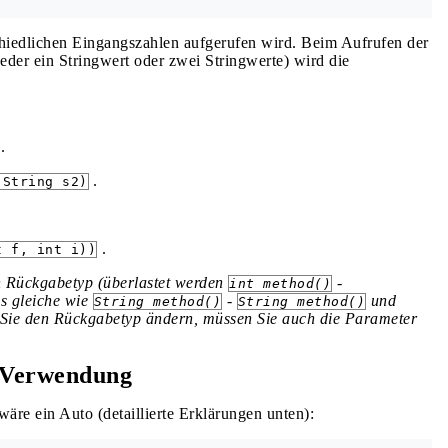
rschiedlichen Eingangszahlen aufgerufen wird. Beim Aufrufen der
er ein Stringwert oder zwei Stringwerte) wird die
.
.
 String s2)
.
t f, int i))
 Rückgabetyp (überlastet werden
-
int method()
as gleiche wie
-
und
String method()
String method()
 Sie den Rückgabetyp ändern, müssen Sie auch die Parameter
 Verwendung
äre ein Auto (detaillierte Erklärungen unten):