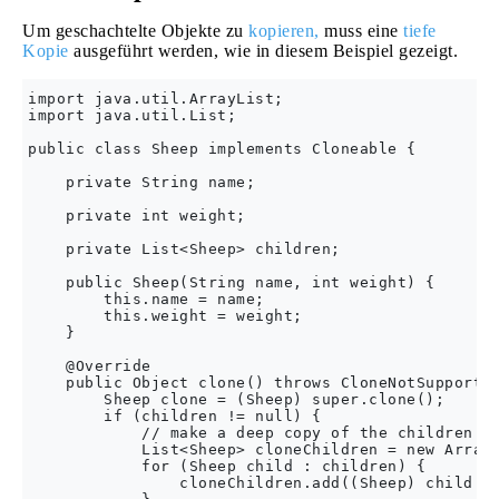
Um geschachtelte Objekte zu
kopieren,
muss eine
tiefe
Kopie
ausgeführt werden, wie in diesem Beispiel gezeigt.
import java.util.ArrayList;

import java.util.List;

public class Sheep implements Cloneable {

    private String name;

    private int weight;

    private List<Sheep> children;

    public Sheep(String name, int weight) {

        this.name = name;

        this.weight = weight;

    }

    @Override

    public Object clone() throws CloneNotSupported
        Sheep clone = (Sheep) super.clone();

        if (children != null) {

            // make a deep copy of the children

            List<Sheep> cloneChildren = new ArrayL
            for (Sheep child : children) {

                cloneChildren.add((Sheep) child.cl