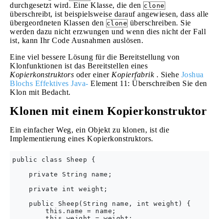
durchgesetzt wird. Eine Klasse, die den
clone
überschreibt, ist beispielsweise darauf angewiesen, dass alle
übergeordneten Klassen den
überschreiben. Sie
clone
werden dazu nicht erzwungen und wenn dies nicht der Fall
ist, kann Ihr Code Ausnahmen auslösen.
Eine viel bessere Lösung für die Bereitstellung von
Klonfunktionen ist das Bereitstellen eines
Kopierkonstruktors
oder einer
Kopierfabrik
. Siehe
Joshua
Blochs Effektives Java-
Element 11: Überschreiben Sie den
Klon mit Bedacht.
Klonen mit einem Kopierkonstruktor
Ein einfacher Weg, ein Objekt zu klonen, ist die
Implementierung eines Kopierkonstruktors.
public class Sheep {

    private String name;

    private int weight;

    public Sheep(String name, int weight) {

        this.name = name;

        this.weight = weight;
