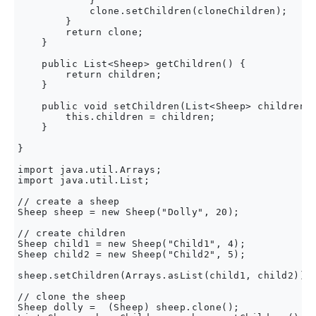
            }

            clone.setChildren(cloneChildren);

        }

        return clone;

    }

    public List<Sheep> getChildren() {

        return children;

    }

    public void setChildren(List<Sheep> children) 
        this.children = children;

    }

}

import java.util.Arrays;

import java.util.List;

// create a sheep

Sheep sheep = new Sheep("Dolly", 20);

// create children

Sheep child1 = new Sheep("Child1", 4);

Sheep child2 = new Sheep("Child2", 5);

sheep.setChildren(Arrays.asList(child1, child2));

// clone the sheep

Sheep dolly =  (Sheep) sheep.clone();
