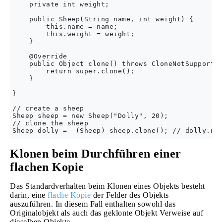
    private int weight;

    public Sheep(String name, int weight) {

        this.name = name;

        this.weight = weight;

    }

    @Override

    public Object clone() throws CloneNotSupported
        return super.clone();

    }

}

// create a sheep

Sheep sheep = new Sheep("Dolly", 20);

// clone the sheep

Klonen beim Durchführen einer
flachen Kopie
Das Standardverhalten beim Klonen eines Objekts besteht
darin, eine
flache Kopie
der Felder des Objekts
auszuführen. In diesem Fall enthalten sowohl das
Originalobjekt als auch das geklonte Objekt Verweise auf
dieselben Objekte.