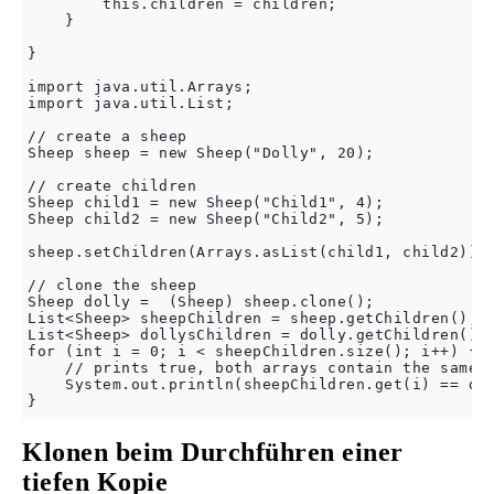
        this.children = children;

    }

}

import java.util.Arrays;

import java.util.List;

// create a sheep

Sheep sheep = new Sheep("Dolly", 20);

// create children

Sheep child1 = new Sheep("Child1", 4);

Sheep child2 = new Sheep("Child2", 5);

sheep.setChildren(Arrays.asList(child1, child2));

// clone the sheep

Sheep dolly =  (Sheep) sheep.clone();

List<Sheep> sheepChildren = sheep.getChildren();

List<Sheep> dollysChildren = dolly.getChildren();

for (int i = 0; i < sheepChildren.size(); i++) {

    // prints true, both arrays contain the same o
    System.out.println(sheepChildren.get(i) == dol
Klonen beim Durchführen einer
tiefen Kopie