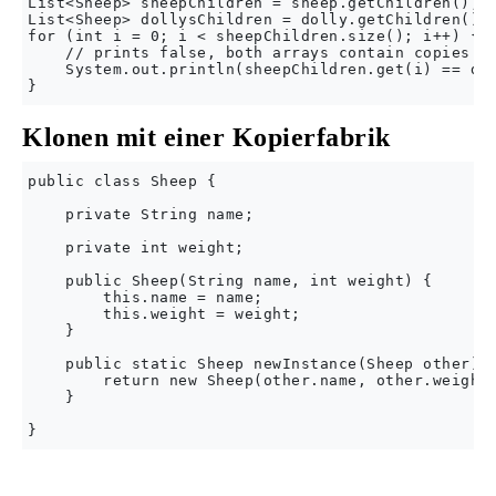
List<Sheep> sheepChildren = sheep.getChildren();

List<Sheep> dollysChildren = dolly.getChildren();

for (int i = 0; i < sheepChildren.size(); i++) {

    // prints false, both arrays contain copies of
    System.out.println(sheepChildren.get(i) == dol
Klonen mit einer Kopierfabrik
public class Sheep {

    private String name;

    private int weight;

    public Sheep(String name, int weight) {

        this.name = name;

        this.weight = weight;

    }

    public static Sheep newInstance(Sheep other);

        return new Sheep(other.name, other.weight)
    }
