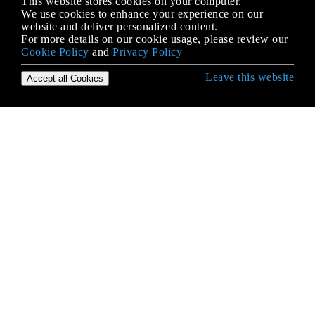
This website stores cookies on your computer.
We use cookies to enhance your experience on our
website and deliver personalized content.
For more details on our cookie usage, please review our
Cookie Policy
and
Privacy Policy
Leave this website
Accept all Cookies
Erste Schritte mit Java Language
2D-Grafiken in Java
Alternative Sammlungen
Anmerkungen
Apache Commons Lang
AppDynamics und TIBCO BusinessWorks
Instrumentation für einfache Integration
Applets
Arrays
Atomtypen