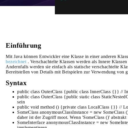
Einführung
Mit Java können Entwickler eine Klasse in einer anderen Klass
bezeichnet
. Verschachtelte Klassen werden als Innere Klassen b
Andernfalls werden sie einfach als statische verschachtelte K
Bereitstellen von Details mit Beispielen zur Verwendung von 
Syntax
public class OuterClass {public class InnerClass {}} // 
public class OuterClass {public static class StaticNested
sein
public void method () {private class LocalClass {}} // L
SomeClass anonymousClassInstance = new SomeClass () 
daher ist der Zugriff moot. Wenn 'SomeClass ()' abstrakt
SomeInterface anonymousClassInstance = new SomeInterfa
implementieren.