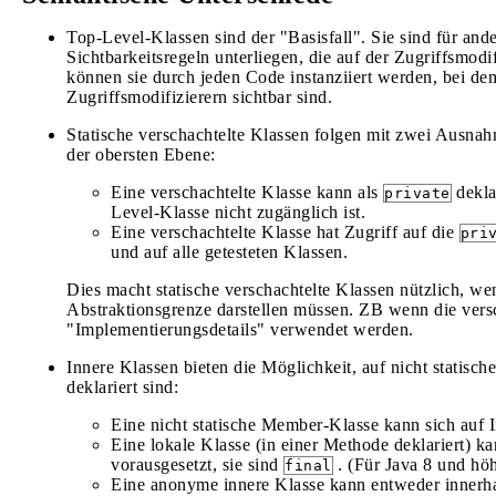
Top-Level-Klassen sind der "Basisfall". Sie sind für and
Sichtbarkeitsregeln unterliegen, die auf der Zugriffsmodi
können sie durch jeden Code instanziiert werden, bei de
Zugriffsmodifizierern sichtbar sind.
Statische verschachtelte Klassen folgen mit zwei Ausnah
der obersten Ebene:
Eine verschachtelte Klasse kann als
dekla
private
Level-Klasse nicht zugänglich ist.
Eine verschachtelte Klasse hat Zugriff auf die
pri
und auf alle getesteten Klassen.
Dies macht statische verschachtelte Klassen nützlich, we
Abstraktionsgrenze darstellen müssen. ZB wenn die ver
"Implementierungsdetails" verwendet werden.
Innere Klassen bieten die Möglichkeit, auf nicht statisc
deklariert sind:
Eine nicht statische Member-Klasse kann sich auf I
Eine lokale Klasse (in einer Methode deklariert) k
vorausgesetzt, sie sind
. (Für Java 8 und hö
final
Eine anonyme innere Klasse kann entweder innerha