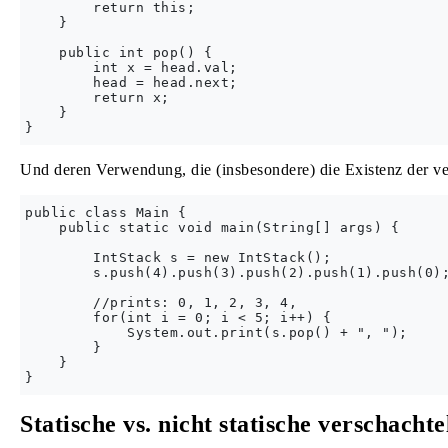
        return this;

    }

    public int pop() {

        int x = head.val;

        head = head.next;

        return x;

    }

Und deren Verwendung, die (insbesondere) die Existenz der ve
public class Main {

    public static void main(String[] args) {

        IntStack s = new IntStack();

        s.push(4).push(3).push(2).push(1).push(0);
        //prints: 0, 1, 2, 3, 4, 

        for(int i = 0; i < 5; i++) {

            System.out.print(s.pop() + ", ");

        }            

    }

Statische vs. nicht statische verschacht