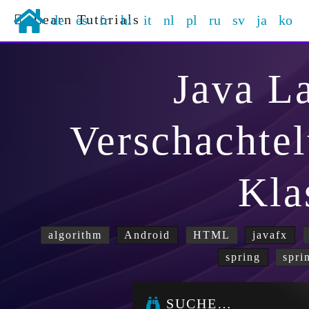
Learn Tutorials
de
es
fr
hi
it
nl
pl
ru
sv
ja
ko
Java L
Verschachtel
Kla
algorithm
Android
HTML
javafx
spring
spri
SUCHE…