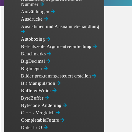
Nummer
Aufzählungen
Ausdrücke
Ausnahmen und Ausnahmebehandlung
Autoboxing
Befehlszeile Argumentverarbeitung
Benchmarks
BigDecimal
BigInteger
Bilder programmgesteuert erstellen
Bit-Manipulation
BufferedWriter
ByteBuffer
Bytecode-Änderung
C ++ - Vergleich
CompletableFuture
Datei I / O