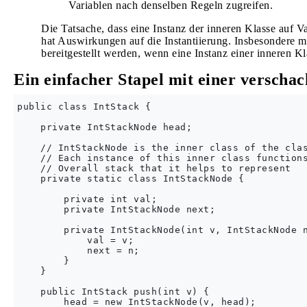
Variablen nach denselben Regeln zugreifen.
Die Tatsache, dass eine Instanz der inneren Klasse auf 
hat Auswirkungen auf die Instantiierung. Insbesondere mu
bereitgestellt werden, wenn eine Instanz einer inneren Kla
Ein einfacher Stapel mit einer verschac
public class IntStack {

    private IntStackNode head;

    // IntStackNode is the inner class of the clas
    // Each instance of this inner class functions
    // Overall stack that it helps to represent

    private static class IntStackNode {

        private int val;

        private IntStackNode next;

        private IntStackNode(int v, IntStackNode n
            val = v;

            next = n;

        }

    }

    public IntStack push(int v) {

        head = new IntStackNode(v, head);
