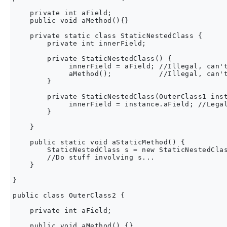
    private int aField;

    public void aMethod(){}

    private static class StaticNestedClass {

        private int innerField;

        private StaticNestedClass() {

             innerField = aField; //Illegal, can't
             aMethod();           //Illegal, can't
        }

        private StaticNestedClass(OuterClass1 inst
             innerField = instance.aField; //Legal
        }

    }

    public static void aStaticMethod() {

        StaticNestedClass s = new StaticNestedClas
        //Do stuff involving s...

    }

}

public class OuterClass2 {

    private int aField;

    public void aMethod() {}
