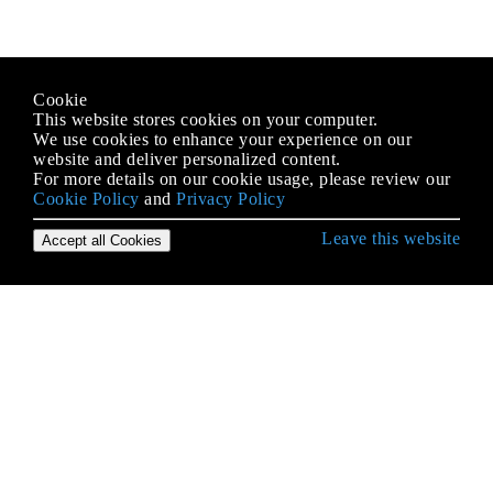
Cookie
This website stores cookies on your computer.
We use cookies to enhance your experience on our
website and deliver personalized content.
For more details on our cookie usage, please review our
Cookie Policy
and
Privacy Policy
Leave this website
Accept all Cookies
जावा भाषा से शुरुआत करना
AppDynamics और आसान एकीकरण के लिए TIBCO
BusinessWorks इंस्ट्रूमेंटेशन
Arrays
autoboxing
BigDecimal
BigInteger