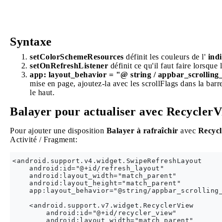
Syntaxe
setColorSchemeResources
définit les couleurs de l'
ind
setOnRefreshListener
définit ce qu'il faut faire lorsque 
app: layout_behavior = "@ string / appbar_scrollin
mise en page, ajoutez-la avec les scrollFlags dans la barre d
le haut.
Balayer pour actualiser avec Recycler
Pour ajouter une disposition
Balayer à rafraîchir
avec
Recycl
Activité / Fragment:
<android.support.v4.widget.SwipeRefreshLayout

    android:id="@+id/refresh_layout"

    android:layout_width="match_parent"

    android:layout_height="match_parent"

    app:layout_behavior="@string/appbar_scrolling_
    <android.support.v7.widget.RecyclerView

        android:id="@+id/recycler_view"

        android:layout_width="match_parent"
