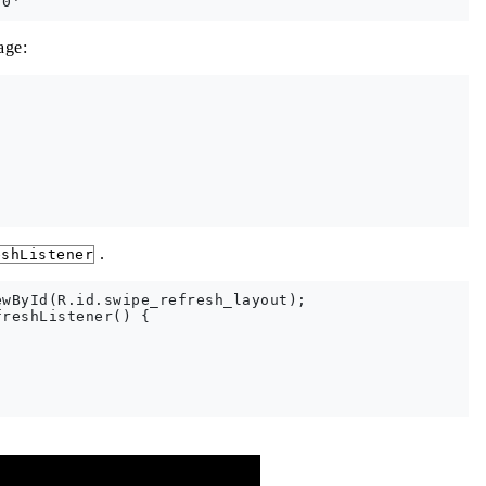
age:
.
eshListener
wById(R.id.swipe_refresh_layout);

reshListener() {

mentation