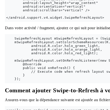
        android:layout_height="wrap_content"

        android:orientation="vertical"

        android:scrollbars="vertical" />

Dans votre activité / fragment, ajoutez ce qui suit pour initialis
    SwipeRefreshLayout mSwipeRefreshLayout = (Swip
    mSwipeRefreshLayout.setColorSchemeResources(R.
            android.R.color.holo_green_light,

            android.R.color.holo_orange_light,

            android.R.color.holo_red_light);

    mSwipeRefreshLayout.setOnRefreshListener(new S
        @Override

        public void onRefresh() {

            // Execute code when refresh layout sw
        }

Comment ajouter Swipe-to-Refresh à vo
Assurez-vous que la dépendance suivante est ajoutée au fichie