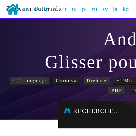
Learn Tutorials
de
es
fr
hi
it
nl
pl
ru
sv
ja
ko
And
Glisser pou
C# Language
Cordova
firebase
HTML
PHP
r
RECHERCHE…