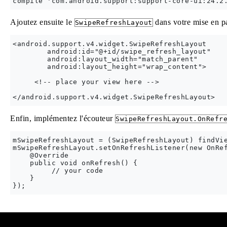
Ajoutez ensuite le
dans votre mise en p
SwipeRefreshLayout
<android.support.v4.widget.SwipeRefreshLayout

        android:id="@+id/swipe_refresh_layout"

        android:layout_width="match_parent"

        android:layout_height="wrap_content">

     <!-- place your view here -->       

Enfin, implémentez l'écouteur
SwipeRefreshLayout.OnRefr
mSwipeRefreshLayout = (SwipeRefreshLayout) findVie
mSwipeRefreshLayout.setOnRefreshListener(new OnRef
    @Override

    public void onRefresh() {

         // your code

    }

Modified text is an extract of the original
Stack Overflow Docu