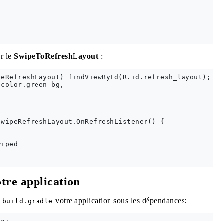
er le
SwipeToRefreshLayout
:
eRefreshLayout) findViewById(R.id.refresh_layout);

color.green_bg,

wipeRefreshLayout.OnRefreshListener() {

iped

tre application
r
votre application sous les dépendances:
build.gradle