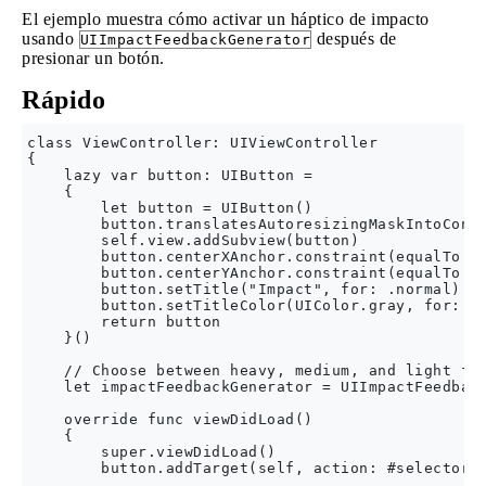
El ejemplo muestra cómo activar un háptico de impacto
usando
después de
UIImpactFeedbackGenerator
presionar un botón.
Rápido
class ViewController: UIViewController

{

    lazy var button: UIButton =

    {

        let button = UIButton()

        button.translatesAutoresizingMaskIntoConst
        self.view.addSubview(button)

        button.centerXAnchor.constraint(equalTo: s
        button.centerYAnchor.constraint(equalTo: s
        button.setTitle("Impact", for: .normal)

        button.setTitleColor(UIColor.gray, for: .n
        return button

    }()

    // Choose between heavy, medium, and light for
    let impactFeedbackGenerator = UIImpactFeedback
    override func viewDidLoad()

    {

        super.viewDidLoad()

        button.addTarget(self, action: #selector(s