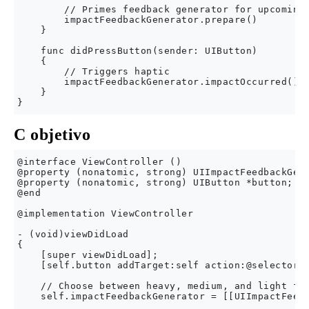
        // Primes feedback generator for upcoming 
        impactFeedbackGenerator.prepare()

    }

    func didPressButton(sender: UIButton)

    {

        // Triggers haptic

        impactFeedbackGenerator.impactOccurred()

    }

C objetivo
@interface ViewController ()

@property (nonatomic, strong) UIImpactFeedbackGene
@property (nonatomic, strong) UIButton *button;

@end

@implementation ViewController

- (void)viewDidLoad

{

    [super viewDidLoad];

    [self.button addTarget:self action:@selector(d
    // Choose between heavy, medium, and light for
    self.impactFeedbackGenerator = [[UIImpactFeedb