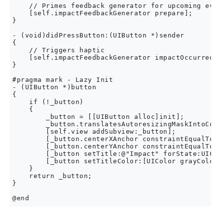
    // Primes feedback generator for upcoming even
    [self.impactFeedbackGenerator prepare];

}

- (void)didPressButton:(UIButton *)sender

{

    // Triggers haptic

    [self.impactFeedbackGenerator impactOccurred];
}

#pragma mark - Lazy Init

- (UIButton *)button

{

    if (!_button)

    {

        _button = [[UIButton alloc]init];

        _button.translatesAutoresizingMaskIntoCons
        [self.view addSubview:_button];

        [_button.centerXAnchor constraintEqualToAn
        [_button.centerYAnchor constraintEqualToAn
        [_button setTitle:@"Impact" forState:UICon
        [_button setTitleColor:[UIColor grayColor]
    }

    return _button;

}
