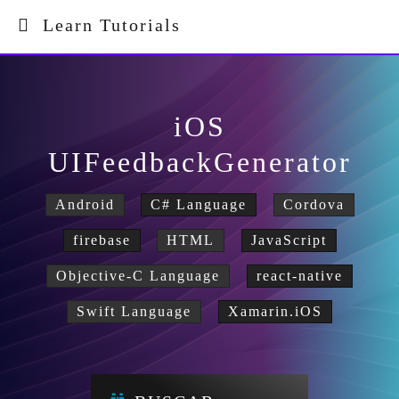
Learn Tutorials
iOS
UIFeedbackGenerator
Android
C# Language
Cordova
firebase
HTML
JavaScript
Objective-C Language
react-native
Swift Language
Xamarin.iOS