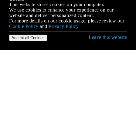
This website stores cookies on your computer.
We use cookies to enhance your experience on our
website and deliver personalized content.
For more details on our cookie usage, please review our
Cookie Policy
and
Privacy Policy
Leave this website
Accept all Cookies
Empezando con iOS
Abrazar contenido / Compresión de contenido en
Autolayout
Accesibilidad
Actualizando dinámicamente un UIStackView
Alamofire
AÑADIR A UN LÍDER DE SWIFT BRIDGING
Aparición de la UIA
API de Google Places para iOS