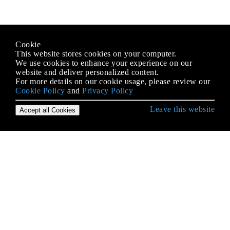
Cookie
This website stores cookies on your computer.
We use cookies to enhance your experience on our
website and deliver personalized content.
For more details on our cookie usage, please review our
Cookie Policy
and
Privacy Policy
Leave this website
Accept all Cookies
Empezando con iOS
Abrazar contenido / Compresión de contenido en
Autolayout
Accesibilidad
Actualizando dinámicamente un UIStackView
Alamofire
AÑADIR A UN LÍDER DE SWIFT BRIDGING