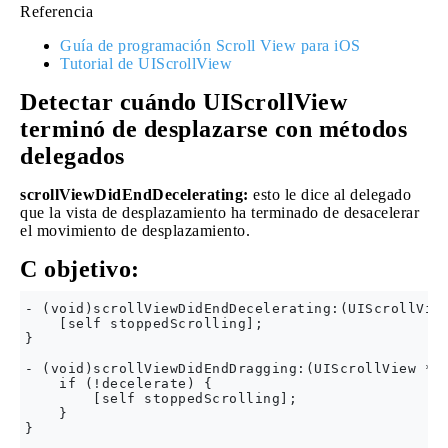
Referencia
Guía de programación Scroll View para iOS
Tutorial de UIScrollView
Detectar cuándo UIScrollView
terminó de desplazarse con métodos
delegados
scrollViewDidEndDecelerating:
esto le dice al delegado
que la vista de desplazamiento ha terminado de desacelerar
el movimiento de desplazamiento.
C objetivo:
- (void)scrollViewDidEndDecelerating:(UIScrollView
    [self stoppedScrolling];

}

- (void)scrollViewDidEndDragging:(UIScrollView *)s
    if (!decelerate) {

        [self stoppedScrolling];

    }

}
