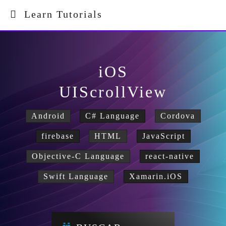
Learn Tutorials
iOS
UIScrollView
Android
C# Language
Cordova
firebase
HTML
JavaScript
Objective-C Language
react-native
Swift Language
Xamarin.iOS